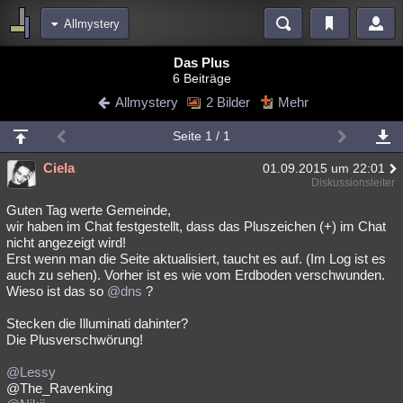
Allmystery
Bereiche
Das Plus
6 Beiträge
Echtzeit
Diskussionen
Blogs
Videos
Statistiken
Allmystery
2 Bilder
Mehr
Chat
Wiki
Neuigkeiten
Seite 1 / 1
meine Rubriken
Ciela
01.09.2015 um 22:01
Menschen
Wissenschaft
Politik
Mystery
Kriminalfälle
Diskussionsleiter
Spiritualität
Verschwörungen
Technologie
Ufologie
Guten Tag werte Gemeinde,
wir haben im Chat festgestellt, dass das Pluszeichen (+) im Chat
nicht angezeigt wird!
Natur
Umfragen
Unterhaltung
Erst wenn man die Seite aktualisiert, taucht es auf. (Im Log ist es
weitere Rubriken
auch zu sehen). Vorher ist es wie vom Erdboden verschwunden.
Wieso ist das so
@dns
?
Philosophie
Träume
Orte
Esoterik
Literatur
Stecken die Illuminati dahinter?
Astronomie
Helpdesk
Gruppen
Gaming
Filme
Die Plusverschwörung!
Musik
Clash
Verbesserungen
Allmystery
English
@Lessy
@The_Ravenking
Übersichten