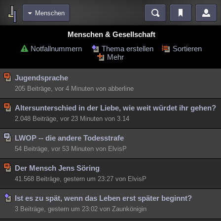
Menschen
Bereiche
Menschen & Gesellschaft
Echtzeit
Diskussionen
Blogs
Videos
Statistiken
Notfallnummern
Thema erstellen
Sortieren
Mehr
Chat
Wiki
Neuigkeiten
2
Jugendsprache
meine Rubriken
205 Beiträge,
vor 4 Minuten
von abberline
Menschen
Wissenschaft
Politik
Mystery
Kriminalfälle
Altersunterschied in der Liebe, wie weit würdet ihr gehen?
Spiritualität
Verschwörungen
Technologie
Ufologie
2.048 Beiträge,
vor 23 Minuten
von 3.14
Natur
Umfragen
Unterhaltung
LWOP -- die andere Todesstrafe
weitere Rubriken
54 Beiträge,
vor 53 Minuten
von ElvisP
Philosophie
Träume
Orte
Esoterik
Literatur
Der Mensch Jens Söring
41.568 Beiträge, gestern um 23:27 von ElvisP
Astronomie
Helpdesk
Gruppen
Gaming
Filme
Ist es zu spät, wenn das Leben erst später beginnt?
Musik
Clash
Verbesserungen
Allmystery
English
3 Beiträge, gestern um 23:02 von Zaunkönigin
Übersichten