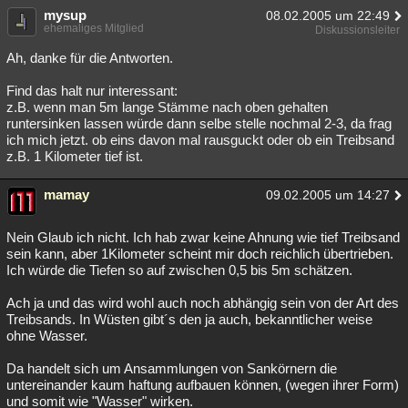
mysup
08.02.2005 um 22:49
ehemaliges Mitglied
Diskussionsleiter
Ah, danke für die Antworten.
Find das halt nur interessant:
z.B. wenn man 5m lange Stämme nach oben gehalten
runtersinken lassen würde dann selbe stelle nochmal 2-3, da frag
ich mich jetzt. ob eins davon mal rausguckt oder ob ein Treibsand
z.B. 1 Kilometer tief ist.
mamay
09.02.2005 um 14:27
Nein Glaub ich nicht. Ich hab zwar keine Ahnung wie tief Treibsand
sein kann, aber 1Kilometer scheint mir doch reichlich übertrieben.
Ich würde die Tiefen so auf zwischen 0,5 bis 5m schätzen.
Ach ja und das wird wohl auch noch abhängig sein von der Art des
Treibsands. In Wüsten gibt´s den ja auch, bekanntlicher weise
ohne Wasser.
Da handelt sich um Ansammlungen von Sankörnern die
untereinander kaum haftung aufbauen können, (wegen ihrer Form)
und somit wie "Wasser" wirken.