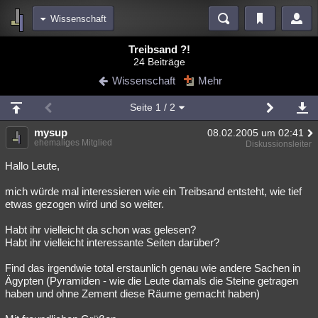
Wissenschaft
Bereiche
Treibsand ?!
24 Beiträge
Echtzeit
Diskussionen
Blogs
Videos
Statistiken
Wissenschaft
Mehr
Chat
Wiki
Neuigkeiten
Seite
1
/ 2
meine Rubriken
mysup
08.02.2005 um 02:41
Menschen
Wissenschaft
Politik
Mystery
Kriminalfälle
ehemaliges Mitglied
Diskussionsleiter
Spiritualität
Verschwörungen
Technologie
Ufologie
Hallo Leute,
mich würde mal interessieren wie ein Treibsand entsteht, wie tief
Natur
Umfragen
Unterhaltung
etwas gezogen wird und so weiter.
weitere Rubriken
Habt ihr vielleicht da schon was gelesen?
Philosophie
Träume
Orte
Esoterik
Literatur
Habt ihr vielleicht interessante Seiten darüber?
Astronomie
Helpdesk
Gruppen
Gaming
Filme
Find das irgendwie total erstaunlich genau wie andere Sachen in
Ägypten (Pyramiden - wie die Leute damals die Steine getragen
Musik
Clash
Verbesserungen
Allmystery
English
haben und ohne Zement diese Räume gemacht haben)
Übersichten