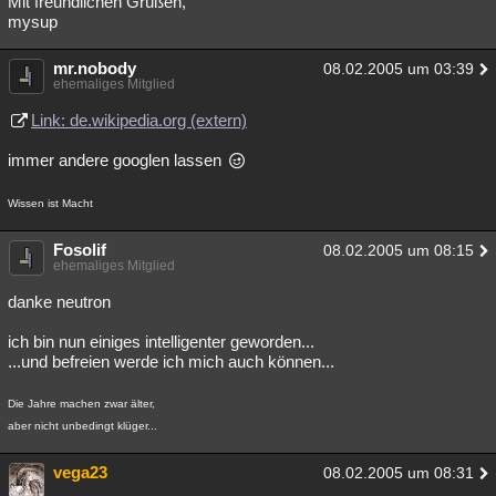
Mit freundlichen Grüßen,
mysup
Besucht
Teilgenommen
Alle
Neue
Geschlossen
Lesenswert
mr.nobody
Schlüsselwörter
08.02.2005 um 03:39
ehemaliges Mitglied
Link: de.wikipedia.org (extern)
immer andere googlen lassen
Wissen ist Macht
Fosolif
08.02.2005 um 08:15
ehemaliges Mitglied
danke neutron
ich bin nun einiges intelligenter geworden...
...und befreien werde ich mich auch können...
Die Jahre machen zwar älter,
aber nicht unbedingt klüger...
vega23
08.02.2005 um 08:31