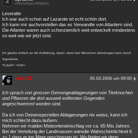
ehemaliges Mitglied
Leseratte
Ich war auch schon auf Lazarote ist echt schön dort.
Ich kann mir auchvorstellen das es Verwandte von Atlantern sind.
Die Atlanter waren auch schonziemlich weit entwickelt mindestens
so weit wie wir jetzt sind.
Ich glaube einfach an die Aufklärung, daran, dass man Menschen überzeugen kann durch
Argumente.
*/LdaS\* -=CIA=-
mso123
05.03.2006 um 09:00
Ich sprach von grossen Gemengeablagerungen von Tierknochen
und Pflanzen die dort ausweit entfernten Gegenden
angeschwemmt worden sind.
Da ich von Deinenspeziellen Ablagerungen nix weiss, kann ich
mich schlecht dazu äußern.
Nehmen wir malden Meteoriteneinschlag vor ca. 65 Mio Jahren.
Bei der Verteilung der Landmassen wäredie Wahrscheinlichkeit 6
zu 1 dass er ins Meer geschossen ist. Wo finden wir denn