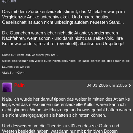
@Palin
Das mit dem Zurückentwickeln stimmt, das Mittelalter war ja im
Vergleichzur Antike unterentwickelt. Und unsere heutige
Gesellschaft ist auch nicht unbedingt aufdem neuesten Stand...
Die Guanchen waren sicher nicht die Atlanter, sondernderen
Nachfahren, wenn schon - und damit nicht das selbe Volk. Ihre
Kultur war anders,trotz ihrer (eventuell) atlantischen Ursprünge!
Come out, come out, wherever you are...
Gleich einer ziehenden Wolke durch nichts gebunden: Ich lasse einfach los, gebe mich in die
Launen des Windes.
*/LdaS\* -=CIA=-
Palin
04.03.2006 um 20:55
Naja, ich würde her darauf tippen das weiter in mitten des Atlantiks
liegt, weil das sieso einen überentwickelte Kultur waren kann ich
nicht glauben. Wenn sie Flugzeuge undsowas gehabt hätten wären
sie nicht untergegangen sie hätten sich retten können.
Und deswegen um die Theorie zu stützen das sie Osten und
Westen besiedelt haben, wasdann nur mit primitiven Booten