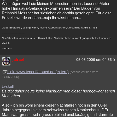
Wie mögen wohl die kleinen Meerestierchen ins tausendeMeter
hohe Himalaya-Gebirge gekommen sein? Der Bruder von
Reinhold Messner hat siesicherlich dorthin geschleppt. Für diese
Frevelei wurde er dann...naja Ihr wisst schon...
Liebe Esoteriker, seid gewarnt, meine kabbalistische Quersumme ist die E I N S
-----------------------------
Nur Atheisten kommen in den Himmel! Ihre Nächstenliebe ist nicht gottgeschuldet, sondern
ehrlich.
-=ebai=-
jafrael
05.03.2006 um 04:56
Link: www.teneriffa-sued.de (extern)
(Archiv-Version vom
14.06.2006)
@skull
Es gibt daher heute keine Nachkommen dieser hochgewachsenen
Menschen,
Also - ich bin wohl einem dieser Nachfahren noch in den 60-er
Jahren begegnet.In einem schweizerischen Krankenhaus. DEr
Mann war gross - sehr gross rptblond undblauäugig und stammte