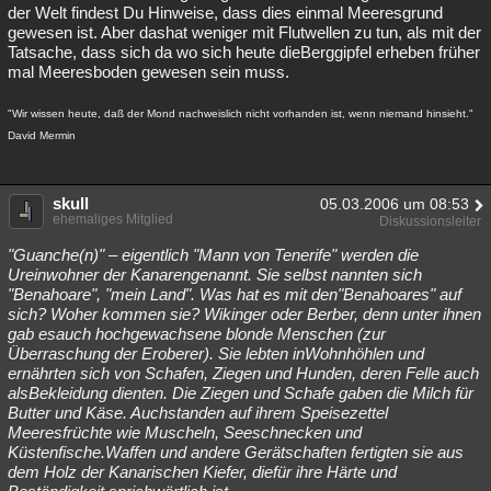
der Welt findest Du Hinweise, dass dies einmal Meeresgrund
gewesen ist. Aber dashat weniger mit Flutwellen zu tun, als mit der
Tatsache, dass sich da wo sich heute dieBerggipfel erheben früher
mal Meeresboden gewesen sein muss.
"Wir wissen heute, daß der Mond nachweislich nicht vorhanden ist, wenn niemand hinsieht."
David Mermin
skull
05.03.2006 um 08:53
ehemaliges Mitglied
Diskussionsleiter
"Guanche(n)" – eigentlich "Mann von Tenerife" werden die
Ureinwohner der Kanarengenannt. Sie selbst nannten sich
"Benahoare", "mein Land". Was hat es mit den"Benahoares" auf
sich? Woher kommen sie? Wikinger oder Berber, denn unter ihnen
gab esauch hochgewachsene blonde Menschen (zur
Überraschung der Eroberer). Sie lebten inWohnhöhlen und
ernährten sich von Schafen, Ziegen und Hunden, deren Felle auch
alsBekleidung dienten. Die Ziegen und Schafe gaben die Milch für
Butter und Käse. Auchstanden auf ihrem Speisezettel
Meeresfrüchte wie Muscheln, Seeschnecken und
Küstenfische.Waffen und andere Gerätschaften fertigten sie aus
dem Holz der Kanarischen Kiefer, diefür ihre Härte und