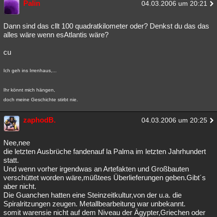
Palin
04.03.2006 um 20:21
Dann sind das cllt 100 quadratkilometer oder? Denkst du das das
alles wäre wenn esAtlantis wäre?
cu
Ich geh ins Irrenhaus,...
Ihr könnt mich hängen,
doch meine Geschichte stirbt nie.
zaphodB.
04.03.2006 um 20:25
Nee,nee
die letzten Ausbrüche fandenauf la Palma im letzten Jahrhundert
statt.
Und wenn vorher irgendwas an Artefakten und Großbauten
verschüttet worden wäre,müßtees Überlieferungen geben.Gibt´s
aber nicht.
Die Guanchen hatten eine Steinzeitkultur,von der u.a. die
Spiralritzungen zeugen. Metallbearbeitung war unbekannt.
somit warensie nicht auf dem Niveau der Ägypter,Griechen oder