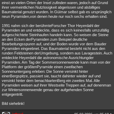
einst an vielen Orten der Insel zufinden waren, jedoch auf Grund
ihrer vermeintlichen Nutzlosigkeit abgerissen und alsbilliges
Baumaterial genutzt wurden. In Güímar selbst gab es ursprünglich
neun Pyramiden,von denen heute nur noch sechs erhalten sind.
1991 nahm sich der berühmteForscher Thor Heyerdahl der
Pyramiden an und entdeckte, dass es sich keinesfalls umzufällig
aufgeschichtete Steinhaufen handeln kann. So weisen die Steine
an den Ecken derPyramiden zum Beispiel deutliche
Bearbeitungsspuren auf, und der Boden wurde vor dem Bauder
Pyramiden eingeebnet. Das Baumaterial besteht nicht aus den
runden Feldsteinen derUmgebung, sondern aus Lavagestein. Auch
entdeckte Heyerdahl die astronomische Ausrichtungder
Pyramiden. Am Tag der Sommersonnenwende kann man von der
Plattform der größtenPyramide einen zweifachen
Sonnenuntergang erleben: Die Sonne versinkt hinter
einerBergspitze, passiert sie, taucht dahinter wieder auf und
versinkt hinter dem benachbartenBerg ein zweites Mal. Alle
Pyramiden weisen auf ihrer Westseite Treppen auf, auf denenman
zur Wintersonnenwende genau der aufgehenden Sonne
entgegentritt.
Bild siehelink!