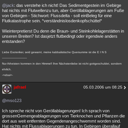
@jack
: das verstehe ich nicht! Das Sedimentgestein im Gebirge
hat nichts mit Flutwellenzu tun, aber Geröllablagerungen am Fuße
von Gebirgen - Stichwort: Flussdelta - soll einBeleg für eine
Flutkatastrophe sein. *verständnislosdenkopfschüttel*
Wieinterpretierst Du denn die Braun- und Steinkohlelagerstätten in
unseren Breiten? Ist dasjetzt flutbedingt oder irgendwie anders
entstanden?
Liebe Esoteriker, seid gewarnt, meine kabbalistische Quersumme ist die E I N S
-----------------------------
Nur Atheisten kommen in den Himmel! Ihre Nächstenliebe ist nicht gottgeschuldet, sondern
ehrlich.
-=ebai=-
jafrael
05.03.2006 um 08:25
@mso123
Ich spreche nicht von Geröllablagerungen! Ich sprach von
grossenGemengeablagerungen von Tierknochen und Pflanzen die
dort aus weit entfernten Gegendenangeschwemmt worden sind.
Hat nichts mit Flussablagerungen zu tun. In Gebirgen überallauf