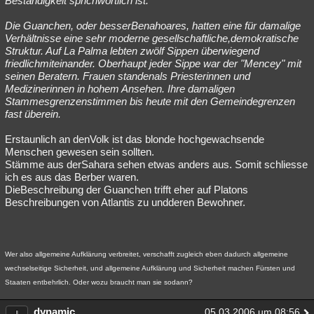
Beständigkeit sprichwörtlich ist.
Die Guanchen, oder besserBenahoares, hatten eine für damalige
Verhältnisse eine sehr moderne gesellschaftliche,demokratische
Struktur. Auf La Palma lebten zwölf Sippen überwiegend
friedlichmiteinander. Oberhaupt jeder Sippe war der "Mencey" mit
seinen Beratern. Frauen standenals Priesterinnen und
Medizinerinnen in hohem Ansehen. Ihre damaligen
Stammesgrenzenstimmen bis heute mit den Gemeindegrenzen
fast überein.
Erstaunlich an denVolk ist das blonde hochgewachsende
Menschen gewesen sein sollten.
Stämme aus derSahara sehen etwas anders aus. Somit schliesse
ich es aus das Berber waren.
DieBeschreibung der Guanchen trifft eher auf Platons
Beschreibungen von Atlantis zu undderen Bewohner.
Wer also allgemeine Aufklärung verbreitet, verschafft zugleich eben dadurch allgemeine
wechselseitige Sicherheit, und allgemeine Aufklärung und Sicherheit machen Fürsten und
Staaten entbehrlich. Oder wozu braucht man sie sodann?
dynamic
05.03.2006 um 08:56