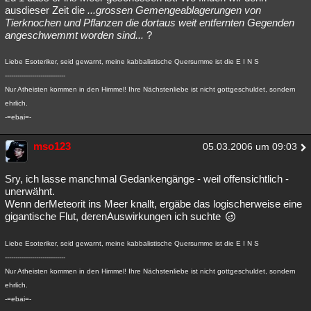
ausdieser Zeit die
...grossen Gemengeablagerungen von
Tierknochen und Pflanzen die dortaus weit entfernten Gegenden
angeschwemmt worden sind...
?
Liebe Esoteriker, seid gewarnt, meine kabbalistische Quersumme ist die E I N S
-----------------------------
Nur Atheisten kommen in den Himmel! Ihre Nächstenliebe ist nicht gottgeschuldet, sondern
ehrlich.
-=ebai=-
mso123
05.03.2006 um 09:03
Sry, ich lasse manchmal Gedankengänge - weil offensichtlich -
unerwähnt.
Wenn derMeteorit ins Meer knallt, ergäbe das logischerweise eine
gigantische Flut, derenAuswirkungen ich suchte
Liebe Esoteriker, seid gewarnt, meine kabbalistische Quersumme ist die E I N S
-----------------------------
Nur Atheisten kommen in den Himmel! Ihre Nächstenliebe ist nicht gottgeschuldet, sondern
ehrlich.
-=ebai=-