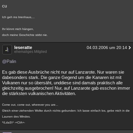
cu
Besucht
Teilgenommen
Alle
Neue
Geschlossen
Ich geh ins Irrenhaus,...
Lesenswert
Schlüsselwörter
Ihr könnt mich hängen,
doch meine Geschichte stirbt nie.
leseratte
04.03.2006 um 20:14
ehemaliges Mitglied
@Palin
Es gab diese Ausbrüche nicht nur auf Lanzarote. Nur waren sie
dabesonders stark. Die ganze Gegend um die Kanaren ist mit
Vulkanen nur so übersäht, unddiese sind damals praktisch alle
gleichzeitig ausgebrochen! Nur, auf Lanzarote gab esschon immer
die stärksten vulkanischen Aktivitäten.
Come out, come out, wherever you are...
Gleich einer ziehenden Wolke durch nichts gebunden: Ich lasse einfach los, gebe mich in die
Launen des Windes.
*/LdaS\* -=CIA=-