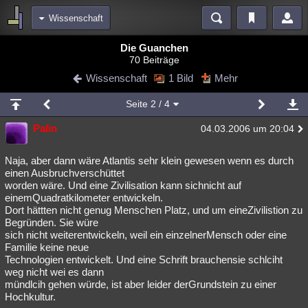
Wissenschaft
Bereiche
Die Guanchen
70 Beiträge
Echtzeit
Diskussionen
Blogs
Videos
Statistiken
Wissenschaft
1 Bild
Mehr
Chat
Wiki
Neuigkeiten
2
Seite
2
/ 4
meine Rubriken
Palin
04.03.2006 um 20:04
Menschen
Wissenschaft
Politik
Mystery
Kriminalfälle
Spiritualität
Verschwörungen
Technologie
Ufologie
Naja, aber dann wäre Atlantis sehr klein gewesen wenn es durch
einen Ausbruchverschüttet
worden wäre. Und eine Zivilisation kann sichnicht auf
Natur
Umfragen
Unterhaltung
einemQuadratkilometer entwickeln.
weitere Rubriken
Dort hättten nicht genug Menschen Platz, und um eineZivilistion zu
Begründen. Sie würe
Philosophie
Träume
Orte
Esoterik
Literatur
sich nicht weiterentwickeln, weil ein einzelnerMensch oder eine
Familie keine neue
Astronomie
Helpdesk
Gruppen
Gaming
Filme
Technologien entwickelt. Und eine Schrift brauchensie schlciht
weg nicht wei es dann
Musik
Clash
Verbesserungen
Allmystery
English
mündlcih gehen würde, ist aber leider derGrundstein zu einer
Hochkultur.
Übersichten