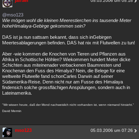
jafrael
05.03.2006 um 05:18
@mso123
Wie mögen wohl die kleinen Meerestierchen ins tausende Meter
hoheHimalaya-Gebirge gekommen sein?
DAS ist ja nun sattsam bekannt, dass sich inGebirgen
Meertesablagerungen befinden. DAS hat nix mit Flutwellen zu tun!
Aber -wie kommen die Knochen von Tieren und Pflanzen aus
Afrika in Schottische Höhlen? Wiekommen hundert Meter dicke
Schichten aus miteinenader verbackenen Baumresten und
Knochenan den Fuss des Himalya? Nein, die Belege für eine
weltweite Flutwelle fand schonCarles Darwin auf seiner
Südamerika-Reise. Denn nicht nur am Fusse des Himalaya
findensich solche grossflächigen Anspülungen, sondern auch in
Lateinamerika.
"Wir wissen heute, daß der Mond nachweislich nicht vorhanden ist, wenn niemand hinsieht."
David Mermin
mso123
05.03.2006 um 07:26