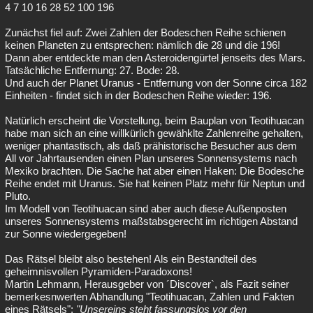
4 7 10 16 28 52 100 196
Zunächst fiel auf: Zwei Zahlen der Bodeschen Reihe schienen
keinen Planeten zu entsprechen: nämlich die 28 und die 196!
Dann aber entdeckte man den Asteroidengürtel jenseits des Mars.
Tatsächliche Entfernung: 27. Bode: 28.
Und auch der Planet Uranus - Entfernung von der Sonne circa 182
Einheiten - findet sich in der Bodeschen Reihe wieder: 196.
Natürlich erscheint die Vorstellung, beim Bauplan von Teotihuacan
habe man sich an eine willkürlich gewähklte Zahlenreihe gehalten,
weniger phantastisch, als daß prähistorische Besucher aus dem
All vor Jahrtausenden einen Plan unseres Sonnensystems nach
Mexiko brachten. Die Sache hat aber einen Haken: Die Bodesche
Reihe endet mit Uranus. Sie hat keinen Platz mehr für Neptun und
Pluto.
Im Modell von Teotihuacan sind aber auch diese Außenposten
unseres Sonnensystems maßstabsgerecht im richtigen Abstand
zur Sonne wiedergegeben!
Das Rätsel bleibt also bestehen! Als ein Bestandteil des
geheimnisvollen Pyramiden-Paradoxons!
Martin Lehmann, Herausgeber von ´Discover`, als Fazit seiner
bemerkesnwerten Abhandlung "Teotihuacan, Zahlen und Fakten
eines Rätsels":
"Unsereins steht fassungslos vor den