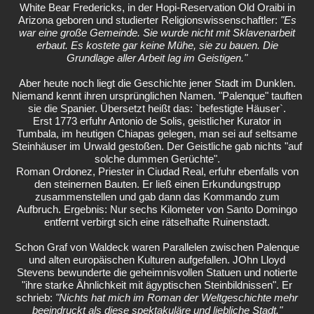
White Bear Fredericks, in der Hopi-Reservation Old Oraibi in
Arizona geboren und studierter Religionswissenschaftler:
"Es
war eine große Gemeinde. Sie wurde nicht mit Sklavenarbeit
erbaut. Es kostete gar keine Mühe, sie zu bauen. Die
Grundlage aller Arbeit lag im Geistigen."
Aber heute noch liegt die Geschichte jener Stadt im Dunklen.
Niemand kennt ihren ursprünglichen Namen. "Palenque" tauften
sie die Spanier. Übersetzt heißt das: `befestigte Häuser`.
Erst 1773 erfuhr Antonio de Solis, geistlicher Kurator in
Tumbala, im heutigen Chiapas gelegen, man sei auf seltsame
Steinhäuser im Urwald gestoßen. Der Geistliche gab nichts "auf
solche dummen Gerüchte".
Roman Ordonez, Priester in Ciudad Real, erfuhr ebenfalls von
den steinernen Bauten. Er ließ einen Erkundungstrupp
zusammenstellen und gab dann das Kommando zum
Aufbruch. Ergebnis: Nur sechs Kilometer von Santo Domingo
entfernt verbirgt sich eine rätselhafte Ruinenstadt.
Schon Graf von Waldeck waren Parallelen zwischen Palenque
und alten europäischen Kulturen aufgefallen. JOhn Lloyd
Stevens bewunderte die geheimnisvollen Statuen und notierte
"ihre starke Ähnlichkeit mit ägyptischen Steinbildnissen". Er
schrieb:
"Nichts hat mich im Roman der Weltgeschichte mehr
beeindruckt als diese spektakuläre und liebliche Stadt."