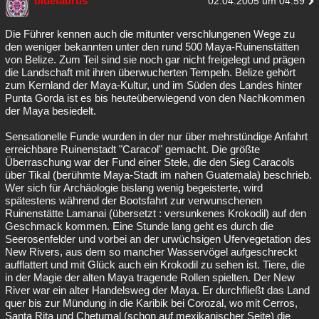
bluetaurus
02.04.2005 um 04:59
Die Führer kennen auch die mitunter verschlungenen Wege zu
den weniger bekannten unter den rund 500 Maya-Ruinenstätten
von Belize. Zum Teil sind sie noch gar nicht freigelegt und prägen
die Landschaft mit ihren überwucherten Tempeln. Belize gehört
zum Kernland der Maya-Kultur, und im Süden des Landes hinter
Punta Gorda ist es bis heuteüberwiegend von den Nachkommen
der Maya besiedelt.
Sensationelle Funde wurden in der nur über mehrstündige Anfahrt
erreichbare Ruinenstadt "Caracol" gemacht. Die größte
Überraschung war der Fund einer Stele, die den Sieg Caracols
über Tikal (berühmte Maya-Stadt im nahen Guatemala) beschrieb.
Wer sich für Archäologie bislang wenig begeisterte, wird
spätestens während der Bootsfahrt zur verwunschenen
Ruinenstätte Lamanai (übersetzt : versunkenes Krokodil) auf den
Geschmack kommen. Eine Stunde lang geht es durch die
Seerosenfelder und vorbei an der urwüchsigen Ufervegetation des
New Rivers, aus dem so mancher Wasservögel aufgeschreckt
aufflattert und mit Glück auch ein Krokodil zu sehen ist. Tiere, die
in der Magie der alten Maya tragende Rollen spielten. Der New
River war ein alter Handelsweg der Maya. Er durchfließt das Land
quer bis zur Mündung in die Karibik bei Corozal, wo mit Cerros,
Santa Rita und Chetumal (schon auf mexikanischer Seite) die