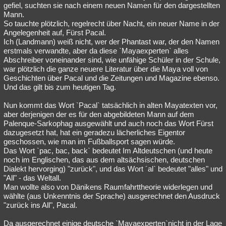
gefiel, suchten sie nach einem neuen Namen für den dargestellten
Mann.
So tauchte plötzlich, regelrecht über Nacht, ein neuer Name in der
Angelegenheit auf, Fürst Pacal.
Ich (Landmann) weiß nicht, wer der Phantast war, der den Namen
erstmals verwandte, aber da diese `Mayaexperten` alles
Abschreiber voneinander sind, wie unfähige Schüler in der Schule,
war plötzlich die ganze neuere Literatur über die Maya voll von
Geschichten über Pacal und die Zeitungen und Magazine ebenso.
Und das gilt bis zum heutigen Tag.
Nun kommt das Wort `Pacal` tatsächlich in alten Mayatexten vor,
aber derjenigen der es für den abgebildeten Mann auf dem
Palenque-Sarkophag ausgewählt und auch noch das Wort Fürst
dazugesetzt hat, hat ein geradezu lächerliches Eigentor
geschossen, wie man im Fußballsport sagen würde.
Das Wort `pac, bac, back` bedeutet Im Altdeutschen (und heute
noch im Englischen, das aus dem altsächsischen, deutschen
Dialekt hervorging) "zurück", und das Wort ´al` bedeutet "alles" und
"All" - das Weltall.
Man wollte also von Dänikens Raumfahrttheorie widerlegen und
wählte (aus Unkenntnis der Sprache) ausgerechnet den Ausdruck
"zurück ins All", Pacal.
Da ausgerechnet einige deutsche `Mayaexperten`nicht in der Lage