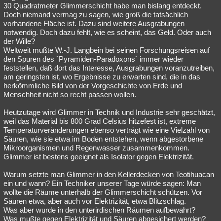
30 Quadratmeter Glimmerschicht habe man bislang entdeckt.
Doch niemand vermag zu sagen, wie groß die tatsächlich
vorhandene Fläche ist. Dazu sind weitere Ausgrabungen
notwendig. Doch dazu fehlt, wie es scheint, das Geld. Oder auch
der Wille?
Weltweit mußte W.-J. Langbein bei seinen Forschungsreisen auf
den Spuren des `Pyramiden-Paradoxons` immer wieder
feststellen, daß dort das Interesse, Ausgrabungen voranzutreiben,
am geringsten ist, wo Ergebnisse zu erwarten sind, die in das
herkömmliche Bild von der Vorgeschichte von Erde und
Menschheit nicht so recht passen wollen.
Heutzutage wird Glimmer in Technik und Industrie sehr geschätzt,
weil das Material bis 800 Grad Celsius hitzefest ist, extreme
Temperaturveränderungen ebenso verträgt wie eine Vielzahl von
Säuren, wie sie etwa im Boden entstehen, wenn abgestorbene
Mikroorganismen und Regenwasser zusammenkommen.
Glimmer ist bestens geeignet als Isolator gegen Elektrizität.
Warum setzte man Glimmer in den Kellerdecken von Teotihuacan
ein und wann? Ein Techniker unserer Tage würde sagen: Man
wollte die Räume unterhalb der Glimmerschicht schützen. Vor
Säuren etwa, aber auch vor Elektrizität, etwa Blitzschlag.
Was aber wurde in den unterirdischen Räumen aufbewahrt?
Was mußte gegen Elektrizität und Säuren abgesichert werden?