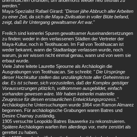
unerfindlichen Gründen, um andernorts wieder neu seßhaft zu
werden."
Maya-Spezialist Rafael Girard:
"Dieser jähe Abbruch aller Arbeiten
zu einer Zeit, da sich die Maya-Zivilisation in voller Blüte befand,
zeigt, daß ihr Untergang gewaltsamer Art war."
Freilich sind keinerlei Spuren gewaltsamer Auseinandersetzungen
zu finden: weder in den verlassenen Städten der Vertreter der
Maya-Kultur, noch in Teotihuacan. Im Fall von Teotihuacan ist
weder bekannt, wann die Stadtanlage verlassen wurde, noch
warum, ja wir wissen nicht einmal genau, wann und von wem sie
erbaut wurde.
Viele Jahre leitete Laurette Sjeourne als Archäologin die
Ausgrabungen von Teotihuacan. Sie schreibt:
" Die Ursprünge
dieser Hochkultur stellen das unzulänglichste aller Geheimnisse
dar. Es ist schwer, sich vorzustellen, daß der Komplex geistiger
Voraussetzungen plötzlich, vollkommen ausgebildet, einfach
vorhanden gewesen wäre. Wir haben keinerlei materielle
Zeugnisse für diesen erstaunlichen Entwicklungsprozess."
Archäologische Untersuchungen wurde 1864 von Ramon Almarez
begonnen. Für archäologische Grabungen waren Batres und
Desire Charnay zuständig.
1905 versuchte Leopoldo Batres Bauwerke zu rekonstruieren.
Spätere Archäologen warfen ihm allerdings vor, mehr zerstört als
gerettet zu haben.