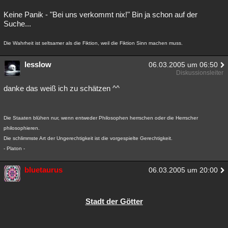
Besucht
Teilgenommen
Alle
Neue
Geschlossen
Keine Panik - "Bei uns verkommt nix!" Bin ja schon auf der
Suche...
Lesenswert
Schlüsselwörter
Die Wahrheit ist seltsamer als die Fiktion, weil die Fiktion Sinn machen muss.
lesslow
06.03.2005 um 06:50
Diskussionsleiter
danke das weiß ich zu schätzen ^^
Die Staaten blühen nur, wenn entweder Philosophen herrschen oder die Herrscher
philosophieren.
Die schlimmste Art der Ungerechtigkeit ist die vorgespielte Gerechtigkeit.
- Platon -
bluetaurus
06.03.2005 um 20:00
Stadt der Götter