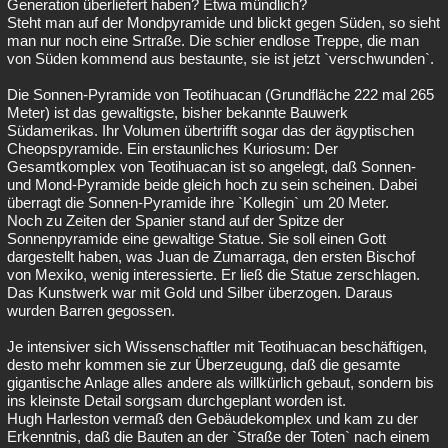
Generation überliefert haben? Etwa mündlich?
Steht man auf der Mondpyramide und blickt gegen Süden, so sieht
man nur noch eine Srtraße. Die schier endlose Treppe, die man
von Süden kommend aus bestaunte, sie ist jetzt `verschwunden`.
Die Sonnen-Pyramide von Teotihuacan (Grundfläche 222 mal 265
Meter) ist das gewaltigste, bisher bekannte Bauwerk
Südamerikas. Ihr Volumen übertrifft sogar das der ägyptischen
Cheopspyramide. Ein erstaunliches Kuriosum: Der
Gesamtkomplex von Teotihuacan ist so angelegt, daß Sonnen-
und Mond-Pyramide beide gleich hoch zu sein scheinen. Dabei
überragt die Sonnen-Pyramide ihre `Kollegin` um 20 Meter.
Noch zu Zeiten der Spanier stand auf der Spitze der
Sonnenpyramide eine gewaltige Statue. Sie soll einen Gott
dargestellt haben, was Juan de Zumarraga, den ersten Bischof
von Mexiko, wenig interessierte. Er ließ die Statue zerschlagen.
Das Kunstwerk war mit Gold und Silber überzogen. Daraus
wurden Barren gegossen.
Je intensiver sich Wissenschaftler mit Teotihuacan beschäftigen,
desto mehr kommen sie zur Überzeugung, daß die gesamte
gigantische Anlage alles andere als willkürlich gebaut, sondern bis
ins kleinste Detail sorgsam durchgeplant worden ist.
Hugh Harleston vermaß den Gebäudekomplex und kam zu der
Erkenntnis, daß die Bauten an der `Straße der Toten` nach einem