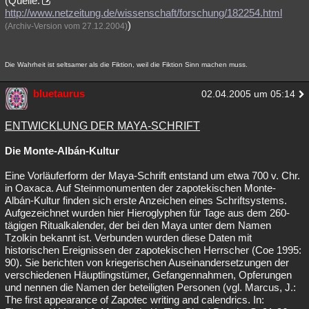
(Quelle:
http://www.netzeitung.de/wissenschaft/forschung/182254.html
)
(Archiv-Version vom 27.12.2004)
Die Wahrheit ist seltsamer als die Fiktion, weil die Fiktion Sinn machen muss.
bluetaurus
02.04.2005 um 05:14
ENTWICKLUNG DER MAYA-SCHRIFT
Die Monte-Albán-Kultur
Eine Vorläuferform der Maya-Schrift entstand um etwa 700 v. Chr.
in Oaxaca. Auf Steinmonumenten der zapotekischen Monte-
Albán-Kultur finden sich erste Anzeichen eines Schriftsystems.
Aufgezeichnet wurden hier Hieroglyphen für Tage aus dem 260-
tägigen Ritualkalender, der bei den Maya unter dem Namen
Tzolkin bekannt ist. Verbunden wurden diese Daten mit
historischen Ereignissen der zapotekischen Herrscher (Coe 1995:
90). Sie berichten von kriegerischen Auseinandersetzungen der
verschiedenen Häuptlingstümer, Gefangennahmen, Opferungen
und nennen die Namen der beteiligten Personen (vgl. Marcus, J.:
The first appearance of Zapotec writing and calendrics. In: