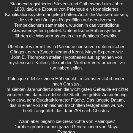
Staunend registrierten Stevens und Catherwood uim Jahre
1839, daß die Erbauer von Palenque ein kompliziertes
Kanalisationssystem angelegt hatten. Auch die Wassermassen,
die sich bei häufigen Regenfällen auf den diversen
Tempeldächern sammelten, wurden in das vorbildliche
Abwassersystem geleitet. Unterirdische Röhrensysteme
führten die Wassermassen in ein mächtiges Gewölbe.
Überhaupt wimmelt es in Palenque nur so von unterirdischen
Gängen, deren Zweck niemand kennt. Maya-Experten wie
John E. Thompson stellen Hypothesen auf, sprechen von
mysteriösen ´Kulten`, die mit der `Welt der Verstorbenen` zu
tun haben sollen.
Palenque erlebte seinen Höhepunkt im sechsten Jahrhundert
nach Christus.
Im siebten Jahrhundert sollen die wichtigsten Gebäude errichtet
worden sein, damals erlebte die Stadt ihre größte Ausdehnung
von etwa acht Quadratkilometer Fläche. Das jüngste Datum,
das in einer von zahlreichen Inschriften festgehalten wurde,
betrifft angeblich das Jahr 799 nach Christus.
Wann aber begann die Geschichte von Palenque?
Darüber grübeln schon ganze Generationen von Maya-
Experten.