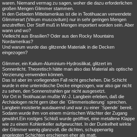
waren. Niemand vermag zu sagen, woher die dazu erforderlichen
großen Mengen Glimmer stammen.
In den Gebieten Mittelamerikas ist die in Teotihuacan verwendete
Glimmerart (Vitrum muscovitum) nur in sehr geringen Mengen
anzutreffen. Der Stoff muß in Mengen importiert worden sein. Aber
wann und wo?
Vielleicht aus Brasilien? Oder aus den Rocky Mountains
Nordamerikas?
Und warum wurde das glitzende Materialk in die Decken
eingezogen?
Glimmer, ein Kalium-Aluminium-Hydrosilikat, glitzert im
Sonnenlicht. Theoretisch hätte man also das Material als optische
Verzierung verwenden können.
Das ist aber im vorliegenden Fall nicht geschehen. Die Schicht
wurde in eine unterirdische Decke eingezogen, war also gar nicht
zu sehen, den Sonnenstrahlen gar nicht ausgesetzt.
Vor Ort in Teotihuacan mußte W.-J. Langbein erleben, daß die
Archäologen nicht gern über die `Glimmerisolierung` sprechen.
Langbein insistierte ausdauernd und war zu einer `Spende` bereit.
Sodann wurde ihm von einem mürrischen Wächter der Zugang
gewährt.Ein rostiges Schloß wurde geöffnet, eine metallene Klappe
wie zu einem Kohlenkeller aufgewuchtet. In der Dunkelheit wirkte
der Glimmer wenig glanzvoll, die dichten, schuppenartig
angelegten Schichten erschienen eher als matt.