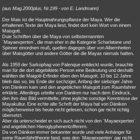
(aus Mag.2000plus, Nr.199 - von E. Landmann)
Der Mais ist die Hauptnahrungspflanze der Maya. Wer die
erhaltenen Texte der Maya liest, findet dort kein Wort von einem
Maisgott.
Duie Schriften über die Maya von selbsternannten
`Mayaexperten`, die man eher in die Kategorie Scharlatane und
Spinner einordnen muß, quellen dagegen über von Albernheiten
über Maisgötter und andere Götter die die Mayas niemals hatten.
Als 1959 der Sarkophag von Palenque entdeckt wurde, brauchte
man für die dort abgebildete Person eine Bedeutung und deshalb
wählten die Maigott-Erfinder eben den Maisgott. 10 bis 12 Jahre
blieb das so, bis Ende der sechziger, Anfang der siebziger Jahre
von Däniken kam und den angeblichen Maisgott zum Raumfahrer
erklärte. Allerdings urteilte von Daniken nur nach dem Eindruck,
den ihm das Bild vermittelte, ohne jegliche sonstige Kenntnisse der
Mayakultur. Eine echte alte Schrift der Maya hat von Däniken
möglicherweise bis heute nicht gelesen, schon gar nicht richtig
übersetzt.
Aber da unterscheidet er sich auch nicht von den `Mayaexperten`
und angeblichen Hieroglyphenentzifferern.
Da von Däniken immer bekannter wurde und viele Anhänger für
seine Raumfahrttheorie fand, was den `Mayaexperten` gar nicht