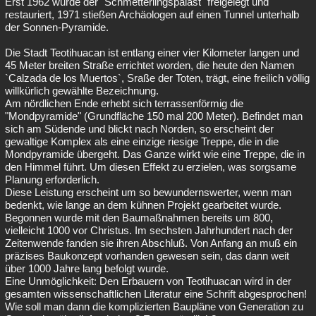
Erst 1962 wurde der `Schmetterlingspalast` freigelegt und
restauriert, 1971 stießen Archäologen auf einen Tunnel unterhalb
der Sonnen-Pyramide.
Die Stadt Teotihuacan ist entlang einer vier Kilometer langen und
45 Meter breiten Straße errichtet worden, die heute den Namen
`Calzada de los Muertos`, Sraße der Toten, trägt, eine freilich völlig
willkürlich gewählte Bezeichnung.
Am nördlichen Ende erhebt sich terrassenförmig die
"Mondpyramide" (Grundfläche 150 mal 200 Meter). Befindet man
sich am Südende und blickt nach Norden, so erscheint der
gewaltige Komplex als eine einzige riesige Treppe, die in die
Mondpyramide übergeht. Das Ganze wirkt wie eine Treppe, die in
den Himmel führt. Um diesen Effekt zu erzielen, was sorgsame
Planung erforderlich.
Diese Leistung erscheint um so bewundernswerter, wenn man
bedenkt, wie lange an dem kühnen Projekt gearbeitet wurde.
Begonnen wurde mit den Baumaßnahmen bereits um 800,
vielleicht 1000 vor Christus. Im sechsten Jahrhundert nach der
Zeitenwende fanden sie ihren Abschluß. Von Anfang an muß ein
präzises Baukonzept vorhanden gewesen sein, das dann weit
über 1000 Jahre lang befolgt wurde.
Eine Unmöglichkeit: Den Erbauern von Teotihuacan wird in der
gesamten wissenschaftlichen Literatur eine Schrift abgesprochen!
Wie soll man dann die komplizierten Baupläne von Generation zu