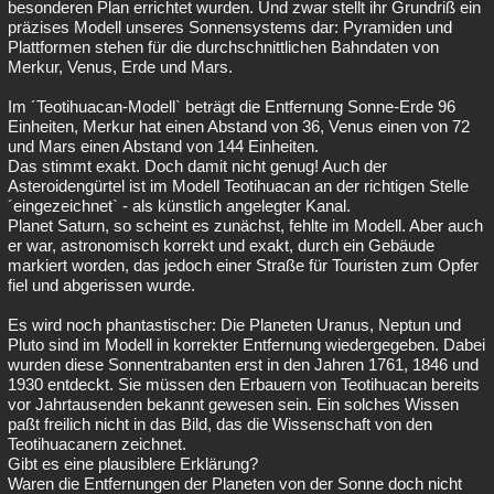
besonderen Plan errichtet wurden. Und zwar stellt ihr Grundriß ein
präzises Modell unseres Sonnensystems dar: Pyramiden und
Plattformen stehen für die durchschnittlichen Bahndaten von
Merkur, Venus, Erde und Mars.
Im ´Teotihuacan-Modell` beträgt die Entfernung Sonne-Erde 96
Einheiten, Merkur hat einen Abstand von 36, Venus einen von 72
und Mars einen Abstand von 144 Einheiten.
Das stimmt exakt. Doch damit nicht genug! Auch der
Asteroidengürtel ist im Modell Teotihuacan an der richtigen Stelle
´eingezeichnet` - als künstlich angelegter Kanal.
Planet Saturn, so scheint es zunächst, fehlte im Modell. Aber auch
er war, astronomisch korrekt und exakt, durch ein Gebäude
markiert worden, das jedoch einer Straße für Touristen zum Opfer
fiel und abgerissen wurde.
Es wird noch phantastischer: Die Planeten Uranus, Neptun und
Pluto sind im Modell in korrekter Entfernung wiedergegeben. Dabei
wurden diese Sonnentrabanten erst in den Jahren 1761, 1846 und
1930 entdeckt. Sie müssen den Erbauern von Teotihuacan bereits
vor Jahrtausenden bekannt gewesen sein. Ein solches Wissen
paßt freilich nicht in das Bild, das die Wissenschaft von den
Teotihuacanern zeichnet.
Gibt es eine plausiblere Erklärung?
Waren die Entfernungen der Planeten von der Sonne doch nicht