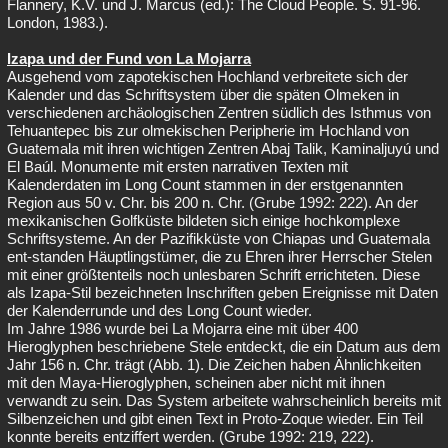
Flannery, K.V. und J. Marcus (ed.): The Cloud People. S. 91-96.
London, 1983.).
Izapa und der Fund von La Mojarra
Ausgehend vom zapotekischen Hochland verbreitete sich der
Kalender und das Schriftsystem über die späten Olmeken in
verschiedenen archäologischen Zentren südlich des Isthmus von
Tehuantepec bis zur olmekischen Peripherie im Hochland von
Guatemala mit ihren wichtigen Zentren Abaj Talik, Kaminaljuyú und
El Baúl. Monumente mit ersten narrativen Texten mit
Kalenderdaten im Long Count stammen in der erstgenannten
Region aus 50 v. Chr. bis 200 n. Chr. (Grube 1992: 222). An der
mexikanischen Golfküste bildeten sich einige hochkomplexe
Schriftsysteme. An der Pazifikküste von Chiapas und Guatemala
ent-standen Häuptlingstümer, die zu Ehren ihrer Herrscher Stelen
mit einer größtenteils noch unlesbaren Schrift errichteten. Diese
als Izapa-Stil bezeichneten Inschriften geben Ereignisse mit Daten
der Kalenderrunde und des Long Count wieder.
Im Jahre 1986 wurde bei La Mojarra eine mit über 400
Hieroglyphen beschriebene Stele entdeckt, die ein Datum aus dem
Jahr 156 n. Chr. trägt (Abb. 1). Die Zeichen haben Ähnlichkeiten
mit den Maya-Hieroglyphen, scheinen aber nicht mit ihnen
verwandt zu sein. Das System arbeitete wahrscheinlich bereits mit
Silbenzeichen und gibt einen Text in Proto-Zoque wieder. Ein Teil
konnte bereits entziffert werden. (Grube 1992: 219, 222).