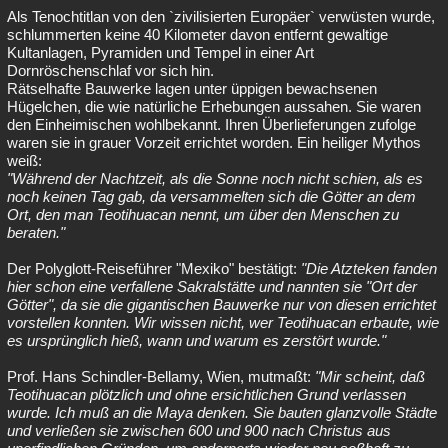
Als Tenochtitlan von den `zivilisierten Europäer` verwüsten wurde,
schlummerten keine 40 Kilometer davon entfernt gewaltige
Kultanlagen, Pyramiden und Tempel in einer Art
Dornröschenschlaf vor sich hin.
Rätselhafte Bauwerke lagen unter üppigen bewachsenen
Hügelchen, die wie natürliche Erhebungen aussahen. Sie waren
den Einheimischen wohlbekannt. Ihren Überlieferungen zufolge
waren sie in grauer Vorzeit errichtet worden. Ein heiliger Mythos
weiß:
"Während der Nachtzeit, als die Sonne noch nicht schien, als es
noch keinen Tag gab, da versammelten sich die Götter an dem
Ort, den man Teotihuacan nennt, um über den Menschen zu
beraten."
Der Polyglott-Reiseführer "Mexiko" bestätigt:
"Die Atzteken fanden
hier schon eine verfallene Sakralstätte und nannten sie "Ort der
Götter", da sie die gigantischen Bauwerke nur von diesen errichtet
vorstellen konnten. Wir wissen nicht, wer Teotihuacan erbaute, wie
es ursprünglich hieß, wann und warum es zerstört wurde."
Prof. Hans Schindler-Bellamy, Wien, mutmaßt:
"Mir scheint, daß
Teotihuacan plötzlich und ohne ersichtlichen Grund verlassen
wurde. Ich muß an die Maya denken. Sie bauten glanzvolle Städte
und verließen sie zwischen 600 und 900 nach Christus aus