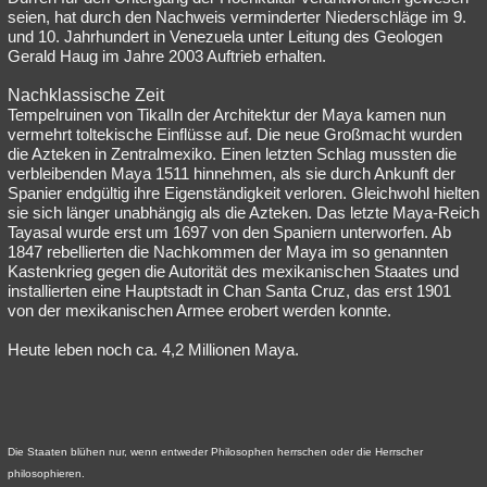
seien, hat durch den Nachweis verminderter Niederschläge im 9.
und 10. Jahrhundert in Venezuela unter Leitung des Geologen
Gerald Haug im Jahre 2003 Auftrieb erhalten.
Nachklassische Zeit
Tempelruinen von TikalIn der Architektur der Maya kamen nun
vermehrt toltekische Einflüsse auf. Die neue Großmacht wurden
die Azteken in Zentralmexiko. Einen letzten Schlag mussten die
verbleibenden Maya 1511 hinnehmen, als sie durch Ankunft der
Spanier endgültig ihre Eigenständigkeit verloren. Gleichwohl hielten
sie sich länger unabhängig als die Azteken. Das letzte Maya-Reich
Tayasal wurde erst um 1697 von den Spaniern unterworfen. Ab
1847 rebellierten die Nachkommen der Maya im so genannten
Kastenkrieg gegen die Autorität des mexikanischen Staates und
installierten eine Hauptstadt in Chan Santa Cruz, das erst 1901
von der mexikanischen Armee erobert werden konnte.
Heute leben noch ca. 4,2 Millionen Maya.
Die Staaten blühen nur, wenn entweder Philosophen herrschen oder die Herrscher
philosophieren.