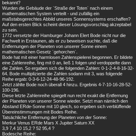
bekannt?
Wurden die Gebäude der `Straße der Toten` nach einem
mathematischen System verteilt - und zufällig ein
maßstabsgerechtes Abbild unseres Sonnensystems erschaffen?
Auf den ersten Blick scheint dieser Lösungsvorschlag akzeptabel
zu sein.
1772 versetzte der Hamburger Johann Elert Bode nicht nur die
Fachwelt in Erstaunen, als er zu beweisen suchte, daß die
Entfernungen der Planeten von unserer Sonne einem
mathematischen Gesetz ´gehorchen`.
Bode hat mit einer harmlosen Zahlenspielerei begonnen. Er bildete
eine Zahlenreihe, fing mit 0 an, ließ 1 folgen und verdoppelte dann
die Zahlen. So ergaben sich die folgenden Zahlen: 0-1-2-4-8-16-32-
64. Bode multiplizierte die Zahlen sodann mit 3, was folgende
Reihe ergab: 0-3-6-12-24-48-96-192.
Jetzt zählte Bode noch überall 4 hinzu. Ergebnis 4-7-10-16-28-52-
100-196.
Diese letzte Zahlenreihe spiegelt nun recht exakt die Entfernung
der Planeten von unserer Sonne wieder. Setzt man nämlich den
Abstand ERde-Sonne mit 10 gleich, so ergeben sich verblüffende
Übereinstimmungen mit Bodes Reihe.
Tatsächliche Entfernung der Planeten von der Sonne:
Merkur Venus ERde Mars X Jupiter Saturn XX
3,9 7,4 10 15,2 ? 52 95,4 ?
Bodesche Reihe: