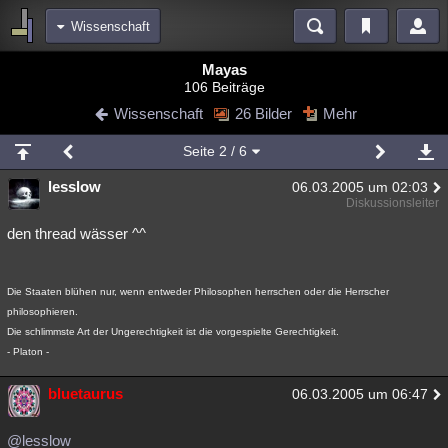
Wissenschaft
Bereiche
Mayas
106 Beiträge
Echtzeit
Diskussionen
Blogs
Videos
Statistiken
Wissenschaft
26 Bilder
Mehr
Chat
Wiki
Neuigkeiten
2
Seite
2
/ 6
meine Rubriken
lesslow
06.03.2005 um 02:03
Menschen
Wissenschaft
Politik
Mystery
Kriminalfälle
Diskussionsleiter
Spiritualität
Verschwörungen
Technologie
Ufologie
den thread wässer ^^
Natur
Umfragen
Unterhaltung
Die Staaten blühen nur, wenn entweder Philosophen herrschen oder die Herrscher
weitere Rubriken
philosophieren.
Philosophie
Träume
Orte
Esoterik
Literatur
Die schlimmste Art der Ungerechtigkeit ist die vorgespielte Gerechtigkeit.
- Platon -
Astronomie
Helpdesk
Gruppen
Gaming
Filme
bluetaurus
06.03.2005 um 06:47
Musik
Clash
Verbesserungen
Allmystery
English
@lesslow
Übersichten