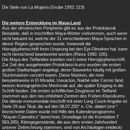
Die Stele von La Mojarra (Grube 1992: 219)
Die weitere Entwicklung im Maya-Land
Aus der olmekischen Peripherie gibt es aus der Protoklassik
Beispiele, daß in Inschriften Maya-Wörter vorkommen, auch wenn
nicht bekannt ist, welche der 31 verschiedenen Maya-Sprachen in
dieser Region gesprochen wurde. Inwieweit die
Hieroglyphenschrift ihren Ursprung bei den Epi-Olmeken hat, kann
nicht hinreichend beantwortet werden (Riese 1990: 105).
Die Maya des Tieflandes kannten noch keine Hieroglyphenschrift.
Zur Zeit des ausgehenden Protoklassi-kums wurden die ersten
großen Stadtanlagen angelegt, deren Bauwerke häufig mit großen
Stuckmasken verziert waren. Diese Masken, die man
beispielsweise in El Mirador, Uaxactún, Nakbé oder Cerros fand,
weisen ikonographische Merkmale auf, die später Eingang in die
Schrift fanden. Die ersten schriftlichen Zeugnisse im Tiefland
stammen aus den neu erblühten Zentren des Frühen Klassikums.
Die älteste monumentale Inschrift mit einer Long Count-Angabe ist
Stele 29 aus Tikal, die auf den 08.07.292* n. Chr. datiert (mit *
bezeichnete Daten wurde mit Hilfe des Kalenderprogramms
"Mayan Calendrics" berechnet, Grundlage ist die Korrelation T
583.285). Kleingegenstände, die aus dem ersten Jahrhundert
unserer Zeitrechnung stammen, sind von Archäologen entdeckt