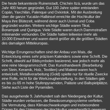
Die heute bekannteste Ruinenstadt, Chichén Itzá, wurde um das
Jahr 400 herum gegründet. Gut 100 Jahre später entstanden
Copán, Yaxchilán, Palenque und Oxkintok. Mit der Ausbreitung
über die ganze Yucatán-Halbinsel erreichte die Hochkultur der
Maya ihre Blütezeit, während derer auch Uxmal und Coba
gegründet wurden. Weitere wichtige Städte waren Tikal,
Bonampak und Quirigua. Viele Städte waren durch Dammstraßen
miteinander verbunden. Die Städte hatten teilweise mehr als
10.000 Einwohner und waren damit größer als die größten Städten
des damaligen Mitteleuropas.
Wichtige Errungenschaften sind der Anbau von Mais, die
Entwicklung eines sehr präzisen Kalenders sowie eine Schrift. Die
Schrift, obwohl auf Bildsymbolen basierend, war jedoch mehr als
eine reine Ideogrammschrift. Das Kunsthandwerk (Bearbeitung
von Stein, Keramik, Holz, Textilien) und Malerei waren hoch
entwickelt, Metallverarbeitung (Gold) spielte nur für rituelle Zwecke
eine Rolle, nicht für die Werkzeugherstellung. In den Städten gab
es bis zu 65 m hohe Stufenpyramiden, Paläste und Ballspielplätze.
Siehe auch Liste der Pyramiden.
Das ausgehende 9. Jahrhundert sah den Niedergang der Kultur.
Städte wurden verlassen, die Bewässerungssysteme verfielen.
Die Vermutung, dass Klimaschwankungen und insbesondere
Dürren für den Untergang der Hochkultur verantwortlich gewesen