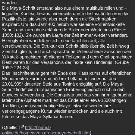
worden.
Die Maya-Schrift entstand also aus einem multikulturellen und –
lingualen Kontext heraus, einerseits durch die Inschriften von der
Pazifikküste, sie wurde aber auch durch die Stuckmasken
inspiriert. Um das Jahr 400 herum war sie eine voll entwickelte
Schrift und kam ohne erläuternde Bilder oder Worte aus (Riese:
1990: 102). Sie wurde im Laufe der Zeit immer wieder verändert,
Hieroglyphen wandelten sich, neue tauchten auf, alte
verschwanden. Die Struktur der Schrift blieb über die Zeit hinweg
ziemlich gleich, und auch sprachliche Unterschiede zwischen dem
Yukatek-sprachigen nördlichem Tiefland und dem Chol-sprachigen
Rest waren für das Verständnis der Texte kein Hindernis. (Grube
1992: 224-28).
Das Inschriftentum geht mit Ende des Klassikums auf öffentlichen
Monumenten zurück und hört im Tiefland mit einer auf den
20.01.909* datierten Stele aus Toniná endgültig auf. Die Maya-
Schrift findet bis zur spanischen Eroberung jedoch noch in den
Codices Verwendung. Die Conquista und das von ihr mitgebrachte
lateinische Alphabet markiert das Ende einer etwa 1500jährigen
Tradition, auch wenn heutige Maya teilweise wieder ihre
verlorengegangene Kultur wieder entdecken und sie auch mit
Interesse das Maya-Syllabar lernen.
(Quelle:
http://home.t-
online.de/home/sven.gronemeyer/schrift.htm
)