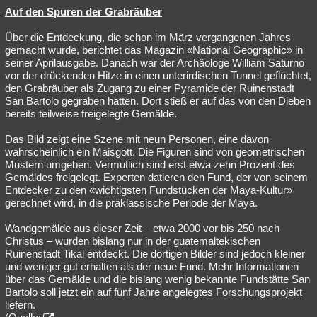
Auf den Spuren der Grabräuber
Über die Entdeckung, die schon im März vergangenen Jahres
gemacht wurde, berichtet das Magazin «National Geographic» in
seiner Aprilausgabe. Danach war der Archäologe William Saturno
vor der drückenden Hitze in einen unterirdischen Tunnel geflüchtet,
den Grabräuber als Zugang zu einer Pyramide der Ruinenstadt
San Bartolo gegraben hatten. Dort stieß er auf das von den Dieben
bereits teilweise freigelegte Gemälde.
Das Bild zeigt eine Szene mit neun Personen, eine davon
wahrscheinlich ein Maisgott. Die Figuren sind von geometrischen
Mustern umgeben. Vermutlich sind erst etwa zehn Prozent des
Gemäldes freigelegt. Experten datieren den Fund, der von seinem
Entdecker zu den «wichtigsten Fundstücken der Maya-Kultur»
gerechnet wird, in die präklassische Periode der Maya.
Wandgemälde aus dieser Zeit – etwa 2000 vor bis 250 nach
Christus – wurden bislang nur in der guatemaltekischen
Ruinenstadt Tikal entdeckt. Die dortigen Bilder sind jedoch kleiner
und weniger gut erhalten als der neue Fund. Mehr Informationen
über das Gemälde und die bislang wenig bekannte Fundstätte San
Bartolo soll jetzt ein auf fünf Jahre angelegtes Forschungsprojekt
liefern.