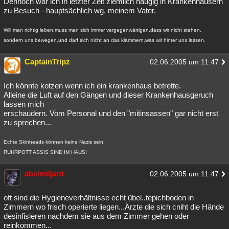
Dennoch war ich in letzter Zeit ziemlich häugig in Krankenhäusern
zu Besuch - hauptsächlich wg. meinem Vater.
Besucht
Teilgenommen
Alle
Neue
Geschlossen
Will man richtig leben,muss man sich immer vergegenwärtigen,dass wir nicht stehen,
Lesenswert
Schlüsselwörter
sondern uns bewegen,und darf sich nicht an das klammern,was wir hinter uns lassen.
CaptainTripz
02.06.2005 um 11:47
Ich könnte kotzen wenn ich ein krankenhaus betrette.
Alleine die Luft auf den Gängen und dieser Krankenhausgeruch
lassen mich
erschaudern. Vom Personal und den "mitinsassen" gar nicht erst
zu sprechen...
Echte Skinheads können keine Nazis sein!
RUHRPOTT ASSIS SIND IM HAUS!
absimiljard
02.06.2005 um 11:47
oft sind die Hygieneverhältnisse echt übel..tepichboden in
Zimmern wo frisch operierte liegen...Ärzte die sich cniht die Hände
desinfisieren nachdem sie aus dem Zimmer gehen oder
reinkommen...