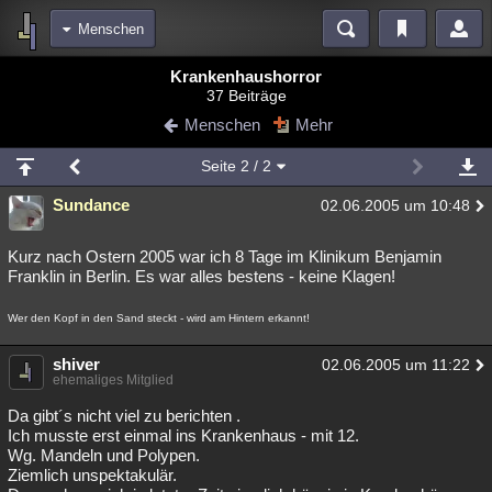
Menschen
Bereiche
Krankenhaushorror
37 Beiträge
Echtzeit
Diskussionen
Blogs
Videos
Statistiken
Menschen
Mehr
Chat
Wiki
Neuigkeiten
2
Seite
2
/ 2
meine Rubriken
Sundance
02.06.2005 um 10:48
Menschen
Wissenschaft
Politik
Mystery
Kriminalfälle
Spiritualität
Verschwörungen
Technologie
Ufologie
Kurz nach Ostern 2005 war ich 8 Tage im Klinikum Benjamin
Franklin in Berlin. Es war alles bestens - keine Klagen!
Natur
Umfragen
Unterhaltung
Wer den Kopf in den Sand steckt - wird am Hintern erkannt!
weitere Rubriken
Philosophie
shiver
Träume
Orte
Esoterik
Literatur
02.06.2005 um 11:22
ehemaliges Mitglied
Astronomie
Helpdesk
Gruppen
Gaming
Filme
Da gibt´s nicht viel zu berichten .
Ich musste erst einmal ins Krankenhaus - mit 12.
Musik
Clash
Verbesserungen
Allmystery
English
Wg. Mandeln und Polypen.
Ziemlich unspektakulär.
Übersichten