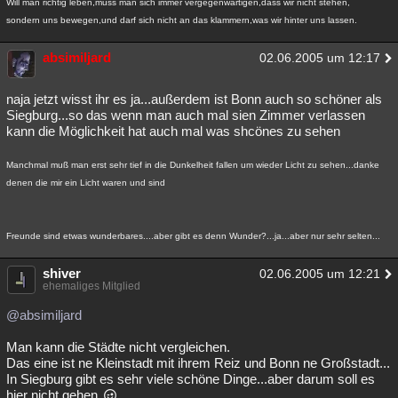
Will man richtig leben,muss man sich immer vergegenwärtigen,dass wir nicht stehen,
sondern uns bewegen,und darf sich nicht an das klammern,was wir hinter uns lassen.
absimiljard
02.06.2005 um 12:17
naja jetzt wisst ihr es ja...außerdem ist Bonn auch so schöner als
Siegburg...so das wenn man auch mal sien Zimmer verlassen
kann die Möglichkeit hat auch mal was shcönes zu sehen
Manchmal muß man erst sehr tief in die Dunkelheit fallen um wieder Licht zu sehen...danke
denen die mir ein Licht waren und sind
Freunde sind etwas wunderbares....aber gibt es denn Wunder?...ja...aber nur sehr selten...
shiver
02.06.2005 um 12:21
ehemaliges Mitglied
@absimiljard
Man kann die Städte nicht vergleichen.
Das eine ist ne Kleinstadt mit ihrem Reiz und Bonn ne Großstadt...
In Siegburg gibt es sehr viele schöne Dinge...aber darum soll es
hier nicht gehen