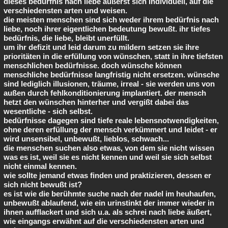
dieses bedürfnis nach liebe äußerst sich individuell, auf die
verschiedensten arten und weisen.
die meisten menschen sind sich weder ihrem bedürfnis nach
liebe, noch ihrer eigentlichen bedeutung bewußt. ihr tiefes
bedürfnis, die liebe, bleibt unerfüllt.
um ihr defizit und leid darum zu mildern setzen sie ihre
prioritäten in die erfüllung von wünschen, statt in ihre tiefsten
menschlichen bedürfnisse. doch wünsche können
menschliche bedürfnisse langfristig nicht ersetzen. wünsche
sind lediglich illusionen, träume, irreal - sie werden uns von
außen durch fehlkonditionierung implantiert. der mensch
hetzt den wünschen hinterher und vergißt dabei das
wesentliche - sich selbst.
bedürfnisse dagegen sind tiefe reale lebensnotwendigkeiten,
ohne deren erfüllung der mensch verkümmert und leidet - er
wird unsensibel, unbewußt, lieblos, schwach...
die menschen suchen also etwas, von dem sie nicht wissen
was es ist, weil sie es nicht kennen und weil sie sich selbst
nicht einmal kennen.
wie sollte jemand etwas finden und praktizieren, dessen er
sich nicht bewußt ist?
es ist wie die berühmte suche nach der nadel im heuhaufen,
unbewußt ablaufend, wie ein urinstinkt der immer wieder in
ihnen aufflackert und sich u.a. als schrei nach liebe äußert,
wie eingangs erwähnt auf die verschiedensten arten und