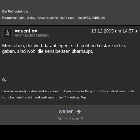
Die Reihenfolge ist:
Regnerisch kühl, Schaufensterbummel, Hundekot....Oo.NWIO-WBIN.oO
=quentin=
13.12.2005 um 14:57
ehemaliges Mitglied
Menschen, die wert darauf legen, sich kühl und distanziert zu
geben, sind wohl die sensibelsten überhaupt.
q.
"You never really understand a person until you consider things from his point of view... until
you climb into his skin and walk around in it." -- Atticus Finch
weiter
Seite 2 von 3