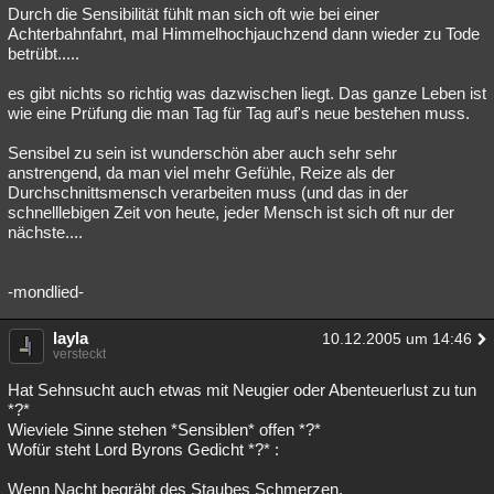
Durch die Sensibilität fühlt man sich oft wie bei einer
Achterbahnfahrt, mal Himmelhochjauchzend dann wieder zu Tode
betrübt.....
es gibt nichts so richtig was dazwischen liegt. Das ganze Leben ist
wie eine Prüfung die man Tag für Tag auf's neue bestehen muss.
Sensibel zu sein ist wunderschön aber auch sehr sehr
anstrengend, da man viel mehr Gefühle, Reize als der
Durchschnittsmensch verarbeiten muss (und das in der
schnelllebigen Zeit von heute, jeder Mensch ist sich oft nur der
nächste....
-mondlied-
layla
10.12.2005 um 14:46
versteckt
Hat Sehnsucht auch etwas mit Neugier oder Abenteuerlust zu tun
*?*
Wieviele Sinne stehen *Sensiblen* offen *?*
Wofür steht Lord Byrons Gedicht *?* :
Wenn Nacht begräbt des Staubes Schmerzen,