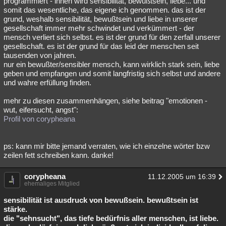
programmiert - ihnen wird sensibilität, bewußtsein, liebe... und
somit das wesentliche, das eigene ich genommen. das ist der
grund, weshalb sensibilität, bewußtsein und liebe in unserer
gesellschaft immer mehr schwindet und verkümmert - der
mensch verliert sich selbst. es ist der grund für den zerfall unserer
gesellschaft. es ist der grund für das leid der menschen seit
tausenden von jahren.
nur ein bewußter/sensibler mensch, kann wirklich stark sein, liebe
geben und empfangen und somit langfristig sich selbst und andere
und wahre erfüllung finden.
mehr zu diesen zusammenhängen, siehe beitrag "emotionen -
wut, eifersucht, angst":
Profil von corypheana
ps: kann mir bitte jemand verraten, wie ich einzelne wörter bzw
zeilen fett schreiben kann. danke!
corypheana
11.12.2005 um 16:39
ehemaliges Mitglied
sensibilität ist ausdruck von
bewußsein. bewußtsein ist
stärke.
die "sehnsucht", das
tiefe bedürfnis aller menschen, ist
liebe.