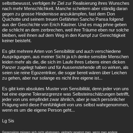
selbstbewusst, verfolgen ihr Ziel zur Realisierung ihres Wunsches
nach mehr Menschlichkeit. Manche scheitern aber ständig daran
gegen zu grosse Hindernisse anzukämpfen, fast dem Don
Quichotte und seinem treuen Gefährten Sancho Pansa folgend
aus der Geschichte von Erich Kästner. Und es mag jehne geben
die schlicht an dem zerbrechen, weil ihre Träume eben nur solche
bleiben, weil ihnen auf dem Weg in den Kampf zur Gerechtigkeit
keiner beisteht.
Es gibt mehrere Arten von Sensibilität und auch verschiedene
Ausprägungen, aus meiner Sicht ja ich denke sensible Menschen
leiden mehr als die, die sich im Laufe ihres Lebens einen dicken
Panzer zugelegt haben und für Aussenstehende oft so wirken, als
seien sie reine Egozentriker, die sogar bereit wären über Leichen
zu gehen, aber nur solange es nicht ihre eigene ist...
Es gibt kein absolutes Muster von Sensibilität, denn jeder von uns
hat eine eigene Toleranzgrenze was Selbsteinschätzungen betrifft,
jeder von uns empfindet zwar ähnlich, aber je nach persönlicher
Prägung wird diese Feinfühligkeit von uns selbst wahrgenommen,
wenn es um die eigene Person geht...
Lg Sis
Gegensätze müssen sich nicht abstossen, vielmehr gewinnt man, wenn man andere