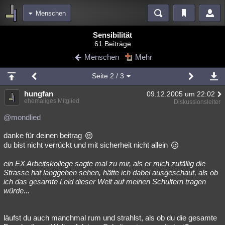
Menschen
Bereiche
Sensibilität
61 Beiträge
Echtzeit
Diskussionen
Blogs
Videos
Statistiken
Menschen
Mehr
Chat
Wiki
Neuigkeiten
Seite
2
/ 3
meine Rubriken
hungfan
09.12.2005 um 22:02
Menschen
Wissenschaft
Politik
Mystery
Kriminalfälle
ehemaliges Mitglied
Diskussionsleiter
Spiritualität
Verschwörungen
Technologie
Ufologie
@mondlied
danke für deinen beitrag
Natur
Umfragen
Unterhaltung
du bist nicht verrückt und mit sicherheit nicht allein
weitere Rubriken
ein EX Arbeitskollege sagte mal zu mir, als er mich zufällig die
Philosophie
Träume
Orte
Esoterik
Literatur
Strasse hat langgehen sehen, hätte ich dabei ausgeschaut, als ob
ich das gesamte Leid dieser Welt auf meinen Schultern tragen
Astronomie
Helpdesk
Gruppen
Gaming
Filme
würde...
Musik
Clash
Verbesserungen
Allmystery
English
läufst du auch manchmal rum und strahlst, als ob du die gesamte
Übersichten