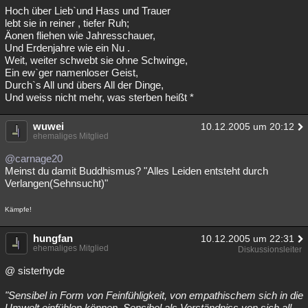
Hoch über Lieb`und Hass und Trauer
lebt sie in reiner , tiefer Ruh;
Äonen fliehen wie Jahresschauer,
Und Erdenjahre wie ein Nu .
Weit, weiter schwebt sie ohne Schwinge,
Ein ew`ger namenloser Geist,
Durch`s All und übers All der Dinge,
Und weiss nicht mehr, was sterben heißt *
wuwei
10.12.2005 um 20:12
ehemaliges Mitglied
@carnage20
Meinst du damit Buddhismus? "Alles Leiden entsteht durch
Verlangen(Sehnsucht)"
Kämpfe!
hungfan
10.12.2005 um 22:31
ehemaliges Mitglied
Diskussionsleiter
@ sisterhyde
"Sensibel in Form von Feinfühligkeit, von empathischem sich in die
Umwelt einfühlen können. Sensibel als Verständniss von sich all