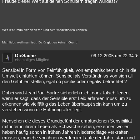
Freude dieser Welt auf deinen Schultern tragen würdest?
Besucht
Teilgenommen
Alle
Neue
Geschlossen
Lesenswert
Schlüsselwörter
Wer liebt, muß sich verlieren und sich wiederfinden können.
Man liebt, weil man liebt. Dafür gibt es keinen Grund
DieSache
09.12.2005 um 22:34
ehemaliges Mitglied
Sensibel in Form von Feinfühligkeit, von empathischem sich in die
Umwelt einfühlen können. Sensibel als Verständniss von sich all
den Gefühlen stellen, egal ob positiv oder negativ betrachtet ?
Dabei wird Jean Paul Sartre sicherlich nicht ganz falsch liegen,
wenn er sagt, dass der Sensible erst Leid erfahren muss um zu
erkennen wie vielfälltig das Leben überhaupt sein kann um zu
verstehen worin die Hoffnung aller liegt.
Menschen die dieses Grundgefühl der empfundenen Sensibilität
mitunter in ihrem Leben als Schwäche sehen, erkennen wollen
haben häufig schon in frühen Jahren Niederschläge verkraften
müssen, manche von ihnen werden im Laufe der Jahre stark und