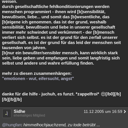
weisen.
durch gesellschaftliche fehlkonditionierungen werden
menschen programmiert - ihnen wird [b]sensibilität,
bewußtsein, liebe... und somit das [b]wesentliche, das
[b]eigene ich genommen. das ist der grund, weshalb
sensibilität, bewußtsein und liebe in unserer gesellschaft
immer mehr schwindet und verkümmert - der [b]mensch
verliert sich selbst. es ist der grund für den zerfall unserer
gesellschaft. es ist der grund für das leid der menschen seit
tausenden von jahren.
[b]nur ein bewußter/sensibler mensch, kann wirklich stark
sein, liebe geben und empfangen und somit langfristig sich
selbst und andere und wahre erfüllung finden.
mehr zu diesen zusammenhängen:
"emotionen - wut, eifersucht, angst"
danke für die hilfe - juchuh, es funzt. *zappelfroi*
[/b0][/b]
[/b][/b][/b]
Sidhe
11.12.2005 um 16:59
ehemaliges Mitglied
@hungfan
:
himmelhochjauchzend, zu tode betrübt ...