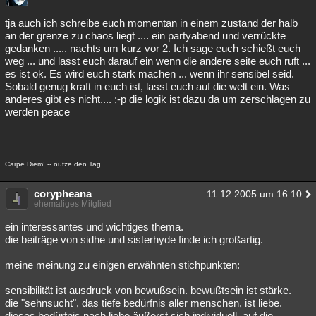
tja auch ich schreibe euch momentan in einem zustand der halb
an der grenze zu chaos liegt .... ein partyabend und verrückte
gedanken ..... nachts um kurz vor 2. Ich sage euch schießt euch
weg ... und lasst euch darauf ein wenn die andere seite euch ruft ...
es ist ok. Es wird euch stark machen ... wenn ihr sensibel seid.
Sobald genug kraft in euch ist, lasst euch auf die welt ein. Was
anderes gibt es nicht.... ;-p die logik ist dazu da um zerschlagen zu
werden peace
Carpe Diem! -- nutze den Tag...
corypheana
11.12.2005 um 16:10
ehemaliges Mitglied
ein interessantes und wichtiges thema.
die beiträge von sidhe und sisterhyde finde ich großartig.
meine meinung zu einigen erwähnten stichpunkten:
sensibilität ist ausdruck von bewußsein. bewußtsein ist stärke.
die "sehnsucht", das tiefe bedürfnis aller menschen, ist liebe.
dieses bedürfnis nach liebe äußerst sich individuell, auf die