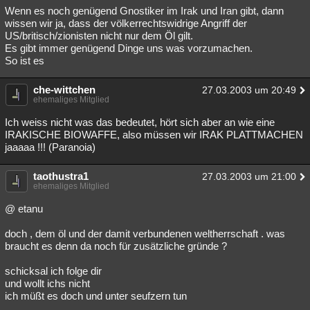
Wenn es noch genügend Gnostiker im Irak und Iran gibt, dann
wissen wir ja, dass der völkerrechtswidrige Angriff der
US/britisch/zionisten nicht nur dem Öl gilt.
Es gibt immer genügend Dinge uns was vorzumachen.
So ist es
che-wittchen
27.03.2003 um 20:49
ehemaliges Mitglied
Ich weiss nicht was das bedeutet, hört sich aber an wie eine
IRAKISCHE BIOWAFFE, also müssen wir IRAK PLATTMACHEN
jaaaaa !!! (Paranoia)
taothustra1
27.03.2003 um 21:00
ehemaliges Mitglied
@ etanu
doch , dem öl und der damit verbundenen weltherrschaft . was
braucht es denn da noch für zusätzliche gründe ?
schicksal ich folge dir
und wollt ichs nicht
ich müßt es doch und unter seufzern tun