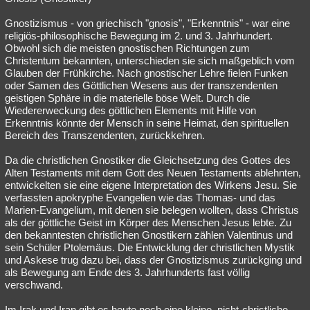
Gnostizismus - von griechisch "gnosis", "Erkenntnis" - war eine
religiös-philosophische Bewegung im 2. und 3. Jahrhundert.
Obwohl sich die meisten gnostischen Richtungen zum
Christentum bekannten, unterschieden sie sich maßgeblich vom
Glauben der Frühkirche. Nach gnostischer Lehre fielen Funken
oder Samen des Göttlichen Wesens aus der transzendenten
geistigen Sphäre in die materielle böse Welt. Durch die
Wiedererweckung des göttlichen Elements mit Hilfe von
Erkenntnis könnte der Mensch in seine Heimat, den spirituellen
Bereich des Transzendenten, zurückkehren.
Da die christlichen Gnostiker die Gleichsetzung des Gottes des
Alten Testaments mit dem Gott des Neuen Testaments ablehnten,
entwickelten sie eine eigene Interpretation des Wirkens Jesu. Sie
verfassten apokryphe Evangelien wie das Thomas- und das
Marien-Evangelium, mit denen sie belegen wollten, dass Christus
als der göttliche Geist im Körper des Menschen Jesus lebte. Zu
den bekanntesten christlichen Gnostikern zählen Valentinus und
sein Schüler Ptolemäus. Die Entwicklung der christlichen Mystik
und Askese trug dazu bei, dass der Gnostizismus zurückging und
als Bewegung am Ende des 3. Jahrhunderts fast völlig
verschwand.
Im Irak und Iran gibt es heute noch eine kleine, nicht-christliche