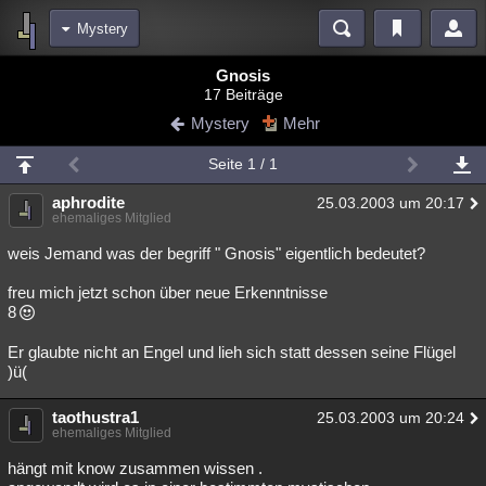
Mystery
Bereiche
Gnosis
17 Beiträge
Echtzeit
Diskussionen
Blogs
Videos
Statistiken
Mystery
Mehr
Chat
Wiki
Neuigkeiten
2
Seite 1 / 1
meine Rubriken
aphrodite
25.03.2003 um 20:17
Menschen
Wissenschaft
Politik
Mystery
Kriminalfälle
ehemaliges Mitglied
Spiritualität
Verschwörungen
Technologie
Ufologie
weis Jemand was der begriff " Gnosis" eigentlich bedeutet?
freu mich jetzt schon über neue Erkenntnisse
Natur
Umfragen
Unterhaltung
8
weitere Rubriken
Er glaubte nicht an Engel und lieh sich statt dessen seine Flügel
Philosophie
Träume
Orte
Esoterik
Literatur
)ü(
Astronomie
Helpdesk
Gruppen
Gaming
Filme
taothustra1
25.03.2003 um 20:24
ehemaliges Mitglied
Musik
Clash
Verbesserungen
Allmystery
English
hängt mit know zusammen wissen .
Übersichten