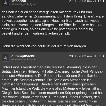
krishnoo
27.03.2003 um 21:17
ehemaliges Mitglied
das hab ich auch schon mal gelesen mit dem Irak und Iran "
sanctus", aber einen Zusammenhang mit dem Krieg "Etanu", wäre
zu weit ausgeholt, so gläubig ist Heuchler Bush auch nun wieder
nicht, auch wenn er jeden Morgen seine Bibel liest, die er hat extra
anfertigen lassen, so das auch keine potenzielle Bedrohung
besteht und er dem wahren Glauben verfällt.
Denn die Wahrheit von heute ist der Irrtum von morgen.
dummpfbacke
28.03.2003 um 01:53
ehemaliges Mitglied
Unter Gnosis versteht man eine religiöse Strömung, die in der
Spätantike ihren Höhepunkt hatte. Das griechische Wort »Gnosis«
bedeutet »Erkenntnis«. Die Erkenntnis ist für den Gnostiker in
erster Linie Selbsterkenntnis: Die Seele des Menschen ist
himmlischen Ursprungs. Durch einen Fehltritt einer göttlichen
Macht entstand die Welt, die – wie alles Materielle – fehlerhaft ist.
Die göttliche Seele ist in dem materiellen Körper gefangen und hat
ihre wahre Heimat vergessen. Durch den Ruf des Erlösers, den
die christlichen Gnostiker mit Jesus gleichsetzen, erwacht die
Seele aus ihrem Schlaf und ihrer Trunkenheit. Sie wird über ihre