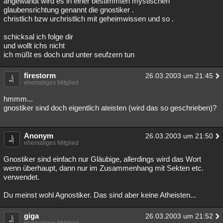
angewandt wird es in einer bestimmten mystischen
glaubensrichtung genannt die gnostiker .
Besucht
Teilgenommen
Alle
Neue
Geschlossen
christlich bzw urchristlich mit geheimwissen und so .
Lesenswert
Schlüsselwörter
schicksal ich folge dir
und wollt ichs nicht
ich müßt es doch und unter seufzern tun
firestorm
26.03.2003 um 21:45
ehemaliges Mitglied
hmmm...
gnostiker sind doch eigentlich ateisten (wird das so geschrieben)?
Anonym
26.03.2003 um 21:50
ehemaliges Mitglied
Gnostiker sind einfach nur Gläubige, allerdings wird das Wort
wenn überhaupt, dann nur im Zusammenhang mit Sekten etc.
verwendet.
Du meinst wohl Agnostiker. Das sind aber keine Atheisten...
giga
26.03.2003 um 21:52