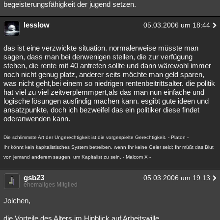
begeisterungsfähigkeit der jugend setzen.
lesslow
05.03.2006 um 18:44
das ist eine verzwickte situation. normalerweise müsste man
sagen, dass man bei denwenigen stellen, die zur verfügung
stehen, die rente mit 40 antreten sollte und dann wärewohl immer
noch nicht genug platz, anderer seits möchte man geld sparen,
was nicht geht,bei einem so niedrigen rentenbeitrittsalter. die politik
hat viel zu viel zeitverplemmpert,als das man nun einfache und
logische lösungen ausfindig machen kann. esgibt gute ideen und
ansatzpunkte, doch ich bezweifel das ein politiker diese findet
oderanwenden kann.
Die schlimmste Art der Ungerechtigkeit ist die vorgespielte Gerechtigkeit. - Platon -
Ihr könnt kein kapitalistisches System betreiben, wenn Ihr keine Geier seid; Ihr müßt das Blut
von jemand anderem saugen, um Kapitalist zu sein. - Malcom X -
gsb23
05.03.2006 um 19:13
ehemaliges Mitglied
Jolchen,
die Vorteile des Alters im Hinblick auf Arbeitswille