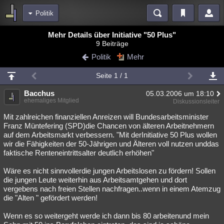
Politik
Bereiche
Mehr Details über Initiative "50 Plus"
9 Beiträge
Echtzeit
Diskussionen
Blogs
Videos
Statistiken
Politik
Mehr
Chat
Wiki
Neuigkeiten
2
Seite 1 / 1
meine Rubriken
Bacchus
05.03.2006 um 18:10
Menschen
Wissenschaft
Politik
Mystery
Kriminalfälle
ehemaliges Mitglied
Diskussionsleiter
Spiritualität
Verschwörungen
Technologie
Ufologie
Mit zahlreichen finanziellen Anreizen will Bundesarbeitsminister
Franz Müntefering (SPD)die Chancen von älteren Arbeitnehmern
auf dem Arbeitsmarkt verbessern. "Mit derInitiative 50 Plus wollen
Natur
Umfragen
Unterhaltung
wir die Fähigkeiten der 50-Jährigen und Älteren voll nutzen unddas
weitere Rubriken
faktische Renteneintrittsalter deutlich erhöhen"
Philosophie
Träume
Orte
Esoterik
Literatur
Wäre es nicht sinnvollerdie jungen Arbeitslosen zu fördern! Sollen
die jungen Leute weiterhin aus Arbeitsamtgehen und dort
Astronomie
Helpdesk
Gruppen
Gaming
Filme
vergebens nach freien Stellen nachfragen..wenn in einem Atemzug
die "Alten " gefördert werden!
Musik
Clash
Verbesserungen
Allmystery
English
Wenn es so weitergeht werde ich dann bis 80 arbeitenund mein
Übersichten