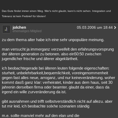
Das Gute findet immer einen Weg. Wer's nicht glaubt, kann's nicht sehen. Integration und
Toleranz ist kein Freibrief für Idioten!
jolchen
05.03.2006 um 18:44
ehemaliges Mitglied
zu dem thema alter habe ich eine sehr unpopuläre meinung.
man versucht ja immerganz verzweifelt den erfahrungsvorsprung
der älteren generation zu betonen. also ein50:50 zwischen
jugendlicher frische und älterer abgeklärtheit.
ich beobachtegerade bei älteren leuten folgende eigenschaften:
sturheit, unbelehrbarkeit,bequemlichkeit, voreingenommenheit
gegen fast alles neue, arroganz, und nur keineveränderung. woher
kommt dasß ganz klar: verheiratet, kinder aus dem haus, seit 30
jahrenin derselben firma oder beamter. glaubt da einer, dass da
irgend ein wille zurveränderung da ist.
gibt ausnahmen und trifft selbstverständlich nicht auf allezu. aber
tut mir leid, ich beobachte solxhe szenarien ständig
m.e. sollte manviel mehr auf den elan und die