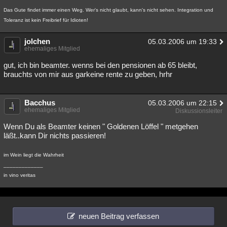
Das Gute findet immer einen Weg. Wer's nicht glaubt, kann's nicht sehen. Integration und
Toleranz ist kein Freibrief für Idioten!
jolchen
05.03.2006 um 19:33
ehemaliges Mitglied
gut, ich bin beamter. wenns bei den pensionen ab 65 bleibt,
brauchts von mir aus garkeine rente zu geben, hrhr
Bacchus
05.03.2006 um 22:15
ehemaliges Mitglied
Diskussionsleiter
Wenn Du als Beamter keinen " Goldenen Löffel " metgehen
läßt..kann Dir nichts passieren!
im Wein liegt die Wahrheit
_____________
in vino veritas
neuen Beitrag verfassen