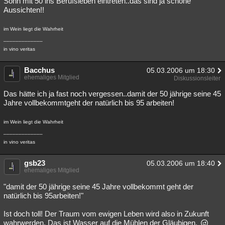
Sohn mit 50 ins Berufsleben eintreten..das sind ja schöne
Aussichten!!
Besucht
Teilgenommen
Alle
Neue
Geschlossen
im Wein liegt die Wahrheit
Lesenswert
Schlüsselwörter
_____________
in vino veritas
Bacchus
05.03.2006 um 18:30
ehemaliges Mitglied
Diskussionsleiter
Das hätte ich ja fast noch vergessen..damit der 50 jährige seine 45
Jahre vollbekommtgeht der natürlich bis 95 arbeiten!
im Wein liegt die Wahrheit
_____________
in vino veritas
gsb23
05.03.2006 um 18:40
ehemaliges Mitglied
"damit der 50 jährige seine 45 Jahre vollbekommt geht der
natürlich bis 95arbeiten!"
Ist doch toll! Der Traum vom ewigen Leben wird also in Zukunft
wahrwerden. Das ist Wasser auf die Mühlen der Gläubigen.