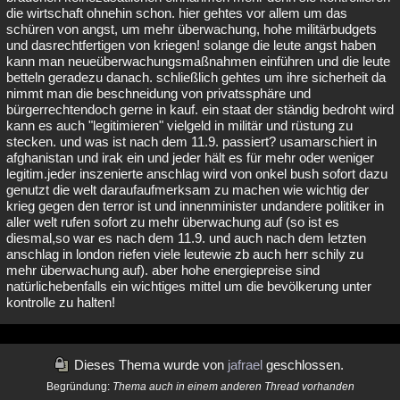
die wirtschaft ohnehin schon. hier gehtes vor allem um das
schüren von angst, um mehr überwachung, hohe militärbudgets
und dasrechtfertigen von kriegen! solange die leute angst haben
kann man neueüberwachungsmaßnahmen einführen und die leute
betteln geradezu danach. schließlich gehtes um ihre sicherheit da
nimmt man die beschneidung von privatssphäre und
bürgerrechtendoch gerne in kauf. ein staat der ständig bedroht wird
kann es auch "legitimieren" vielgeld in militär und rüstung zu
stecken. und was ist nach dem 11.9. passiert? usamarschiert in
afghanistan und irak ein und jeder hält es für mehr oder weniger
legitim.jeder inszenierte anschlag wird von onkel bush sofort dazu
genutzt die welt daraufaufmerksam zu machen wie wichtig der
krieg gegen den terror ist und innenminister undandere politiker in
aller welt rufen sofort zu mehr überwachung auf (so ist es
diesmal,so war es nach dem 11.9. und auch nach dem letzten
anschlag in london riefen viele leutewie zb auch herr schily zu
mehr überwachung auf). aber hohe energiepreise sind
natürlichebenfalls ein wichtiges mittel um die bevölkerung unter
kontrolle zu halten!
Dieses Thema wurde von
jafrael
geschlossen.
Begründung:
Thema auch in einem anderen Thread vorhanden