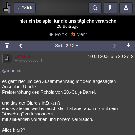
Politik
Bereiche
hier ein beispiel für die uns tägliche verarsche
25 Beiträge
Echtzeit
Diskussionen
Blogs
Videos
Statistiken
Politik
Mehr
Chat
Wiki
Neuigkeiten
2
Seite
2
/ 2
meine Rubriken
UffTaTa
10.08.2006 um 20:27
Menschen
Wissenschaft
Politik
Mystery
Kriminalfälle
Mitglied gesperrt
Spiritualität
Verschwörungen
Technologie
Ufologie
@mannix
es geht hier um den Zusammenhang mit dem abgesagten
Natur
Umfragen
Unterhaltung
Anschlag. Umdie
weitere Rubriken
Preiserhöhung des Rohöls von 20,-Ct. je Barrel.
Philosophie
Träume
Orte
Esoterik
Literatur
und das der Ölpreis inZukunft
endlos steigen wird ist auch klar, hat aber auch nix mit dem
Astronomie
Helpdesk
Gruppen
Gaming
Filme
"Anschlag" zu tunsondern
mit sinkenden Vorräten und hohem Verbrauch.
Musik
Clash
Verbesserungen
Allmystery
English
Alles klar??
Übersichten