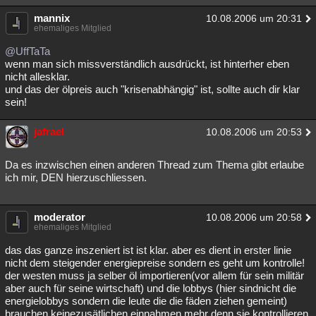
Besucht
Teilgenommen
Alle
Neue
Geschlossen
mannix
10.08.2006 um 20:31
ehemaliges Mitglied
Lesenswert
Schlüsselwörter
@UffTaTa
wenn man sich missverständlich ausdrückt, ist hinterher eben
nicht allesklar.
und das der ölpreis auch "krisenabhängig" ist, sollte auch dir klar
sein!
jafrael
10.08.2006 um 20:53
Da es inzwischen einen anderen Thread zum Thema gibt erlaube
ich mir, DEN hierzuschliessen.
moderator
10.08.2006 um 20:58
ehemaliges Mitglied
das das ganze inszeniert ist ist klar. aber es dient in erster linie
nicht dem steigender energiepreise sondern es geht um kontrolle!
der westen muss ja selber öl importieren(vor allem für sein militär
aber auch für seine wirtschaft) und die lobbys (hier sindnicht die
energielobbys sondern die leute die die fäden ziehen gemeint)
brauchen keinezusätlichen einnahmen mehr denn sie kontrollieren