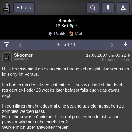
Politik
Bereiche
Seuche
16 Beiträge
Echtzeit
Diskussionen
Blogs
Videos
Statistiken
Politik
Mehr
Chat
Wiki
Neuigkeiten
2
Seite 1 / 1
meine Rubriken
Skoomer
17.08.2007 um 00:22
Menschen
Wissenschaft
Politik
Mystery
Kriminalfälle
versteckt
Diskussionsleiter
Spiritualität
Verschwörungen
Technologie
Ufologie
Hi, ich weiss nicht ob es so einen thread schon gibt also wenns so
ist sorry im voraus.
Natur
Umfragen
Unterhaltung
Ich hab mir in der letzten zeit mit so filmen wie land of the dead,
weitere Rubriken
resident evil oder 28 weeks later befasst falls euch das etwas
sagt.
Philosophie
Träume
Orte
Esoterik
Literatur
In den filmen bricht jedesmal eine seuche aus die menschen zu
Astronomie
Helpdesk
Gruppen
Gaming
Filme
zombies werden lässt.
Meint ihr sowas könnte auch in echt passieren oder ist schon
Musik
Clash
Verbesserungen
Allmystery
English
passiert wird nur geheimgehalten?
Würde mich über antworten freuen.
Übersichten