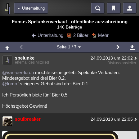
Unterhaltung
Bereiche
Fomus Spelunkenverkauf - öffentliche ausschreibung
146 Beiträge
Echtzeit
Diskussionen
Blogs
Videos
Statistiken
Unterhaltung
2 Bilder
Mehr
Chat
Wiki
Neuigkeiten
2
Seite
1
/ 7
meine Rubriken
spelunke
24.09.2013 um 22:02
Menschen
Wissenschaft
Politik
Mystery
Kriminalfälle
ehemaliges Mitglied
Diskussionsleiter
Spiritualität
Verschwörungen
Technologie
Ufologie
@van-der-lurch
möchte seine geliebt Spelunke Verkaufen.
Mindestgebot sind drei Bier 0,2.
@fumo
´s eigenes Gebot sind drei Bier 0,1.
Natur
Umfragen
Unterhaltung
weitere Rubriken
Ich Persönlich biete fünf Bier 0,5.
Philosophie
Träume
Orte
Esoterik
Literatur
Höchstgebot Gewinnt!
Astronomie
Helpdesk
Gruppen
Gaming
Filme
soulbreaker
24.09.2013 um 22:05
Musik
Clash
Verbesserungen
Allmystery
English
Übersichten