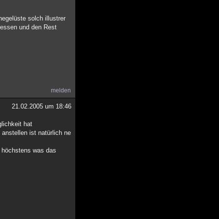
gelüste solch illustrer
pressen und den Rest
melden
21.02.2005 um 18:46
lichkeit hat
nstellen ist natürlich ne
t höchstens was das