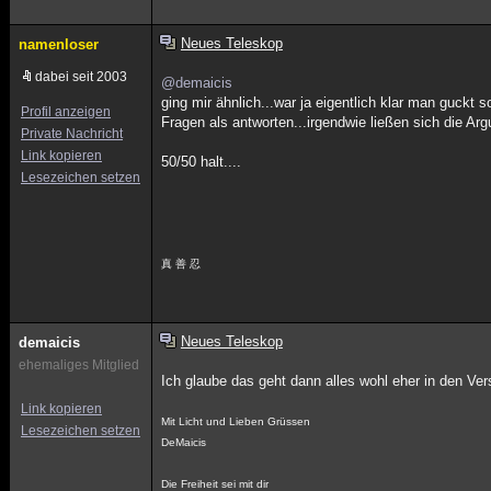
Neues Teleskop
namenloser
dabei seit 2003
@demaicis
ging mir ähnlich...war ja eigentlich klar man guckt
Profil anzeigen
Fragen als antworten...irgendwie ließen sich die A
Private Nachricht
Link kopieren
50/50 halt....
Lesezeichen setzen
真 善 忍
Neues Teleskop
demaicis
ehemaliges Mitglied
Ich glaube das geht dann alles wohl eher in den Ve
Link kopieren
Mit Licht und Lieben Grüssen
Lesezeichen setzen
DeMaicis
Die Freiheit sei mit dir