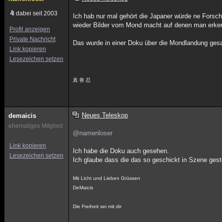
dabei seit 2003
Ich hab nur mal gehört die Japaner würde ne Forsch
wieder Bilder vom Mond macht auf denen man erken
Profil anzeigen
Private Nachricht
Das wurde in einer Doku über die Mondlandung gesag
Link kopieren
Lesezeichen setzen
真 善 忍
Neues Teleskop
demaicis
ehemaliges Mitglied
@namenloser
Link kopieren
Ich habe die Doku auch gesehen.
Lesezeichen setzen
Ich glaube dass die das so geschickt in Szene gest
Mit Licht und Lieben Grüssen
DeMaicis
Die Freiheit sei mit dir