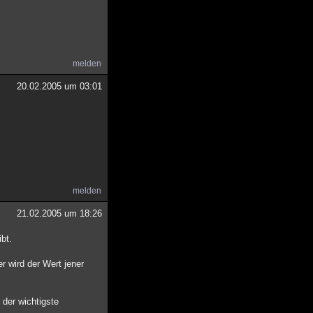
melden
20.02.2005 um 03:01
melden
21.02.2005 um 18:26
bt.
r wird der Wert jener
 der wichtigste