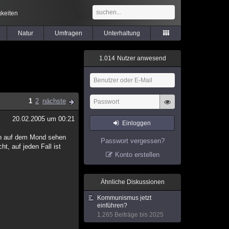
keiten
Natur
Umfragen
Unterhaltung
1
.
0
1
4
Nutzer anwesend
1
2
nächste
20.02.2005 um 00:21
Einloggen
ten auf dem Mond sehen
Passwort vergessen?
t, auf jeden Fall ist
Konto erstellen
Ähnliche Diskussionen
Kommunismus jetzt
einführen?
1.265 Beiträge bis 2025