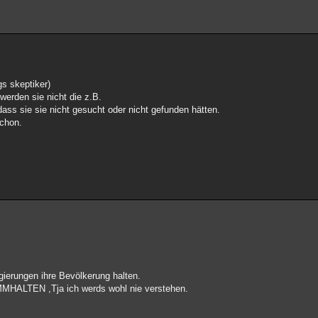
s skeptiker)
erden sie nicht die z.B.
ass sie sie nicht gesucht oder nicht gefunden hätten.
schon.
gierungen ihre Bevölkerung halten.
MMHALTEN ,Tja ich werds wohl nie verstehen.