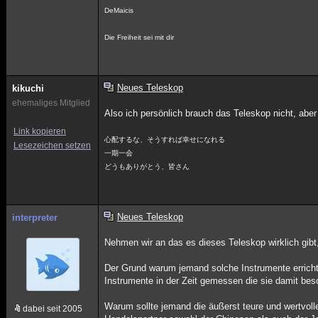
DeMaicis
Die Freiheit sei mit dir
Neues Teleskop
kikuchi
ehemaliges Mitglied
Also ich persönlich brauch das Teleskop nicht, ab
Link kopieren
心配するな、そうすれば幸せになれる
Lesezeichen setzen
一期一会
どうもありがとう、皆さん
Neues Teleskop
interpreter
Nehmen wir an das es dieses Teleskop wirklich gibt,
Der Grund warum jemand solche Instrumente errichte
Instrumente in der Zeit gemessen die sie damit b
Warum sollte jemand die äußerst teure und wertvoll
dabei seit 2005