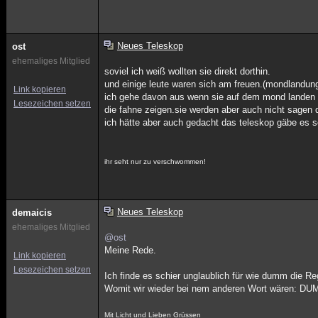
Neues Teleskop
ost
ehemaliges Mitglied
soviel ich weiß wollten sie direkt dorthin.
und einige leute waren sich am freuen.(mondlandung
Link kopieren
ich gehe davon aus wenn sie auf dem mond landen w
Lesezeichen setzen
die fahne zeigen.sie werden aber auch nicht sagen d
ich hätte aber auch gedacht das teleskop gäbe es 
ihr seht nur zu verschwommen!
Neues Teleskop
demaicis
ehemaliges Mitglied
@ost
Meine Rede.
Link kopieren
Lesezeichen setzen
Ich finde es schier unglaublich für wie dumm die Re
Womit wir wieder bei nem anderen Wort wären: DU
Mit Licht und Lieben Grüssen