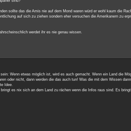
apaner sind?
den sollte das die Amis nie auf dem Mond waren würd er wohl kaum die Rache
entlichung auf sich zu ziehen sondern eher versuchen die Amerikanern zu er
.
ahrscheinschlich werdet ihr es nie genau wissen.
 sein: Wenn etwas möglich ist, wird es auch gemacht. Wenn ein Land die Mög
ren oder nicht, dann werden die das auch tun! Was die mit dem Wissen dann a
te Idee.
ringt es nix sich an dem Land zu rächen wenn die Infos raus sind. Es bring