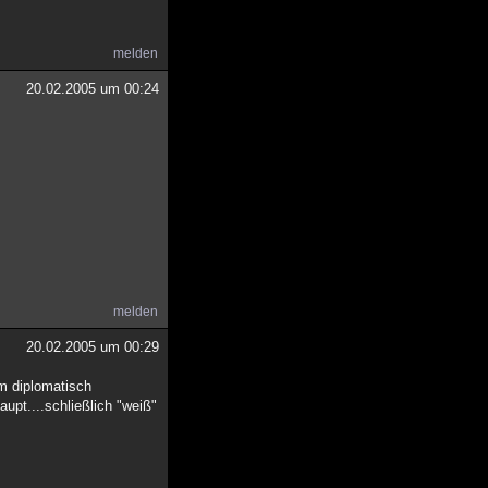
melden
20.02.2005 um 00:24
melden
20.02.2005 um 00:29
Um diplomatisch
upt....schließlich "weiß"