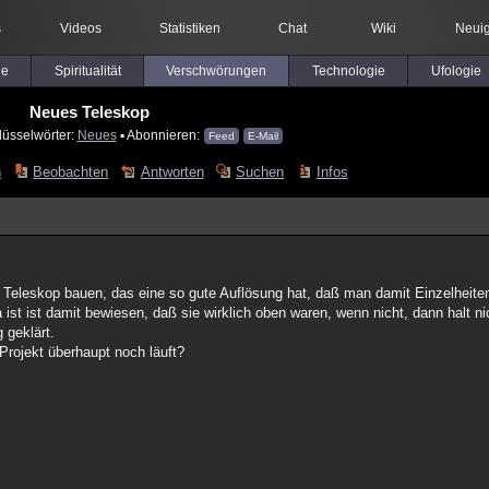
s
Videos
Statistiken
Chat
Wiki
Neuig
le
Spiritualität
Verschwörungen
Technologie
Ufologie
Neues Teleskop
lüsselwörter:
Neues
▪ Abonnieren:
Feed
E-Mail
n
Beobachten
Antworten
Suchen
Infos
es Teleskop bauen, das eine so gute Auflösung hat, daß man damit Einzelhei
st ist damit bewiesen, daß sie wirklich oben waren, wenn nicht, dann halt nich
 geklärt.
Projekt überhaupt noch läuft?