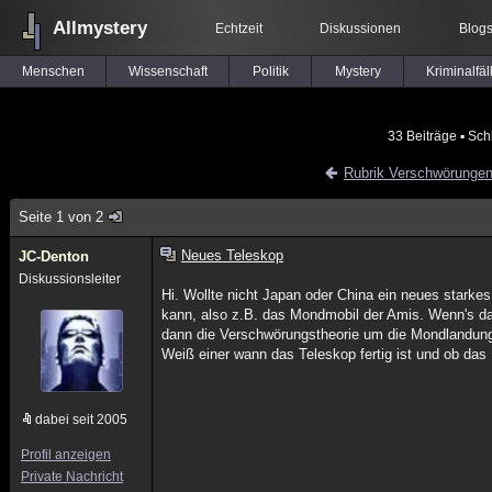
Allmystery
Echtzeit
Diskussionen
Blog
Menschen
Wissenschaft
Politik
Mystery
Kriminalfäl
33 Beiträge
▪ Sch
Rubrik Verschwörunge
Seite 1 von 2
Neues Teleskop
JC-Denton
Diskussionsleiter
Hi. Wollte nicht Japan oder China ein neues stark
kann, also z.B. das Mondmobil der Amis. Wenn's da i
dann die Verschwörungstheorie um die Mondlandung
Weiß einer wann das Teleskop fertig ist und ob das 
dabei seit 2005
Profil anzeigen
Private Nachricht