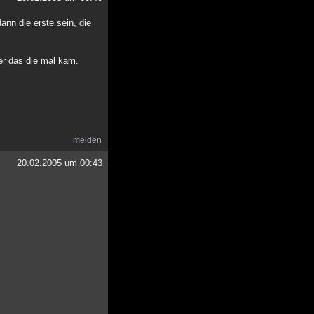
ann die erste sein, die
er das die mal kam.
melden
20.02.2005 um 00:43