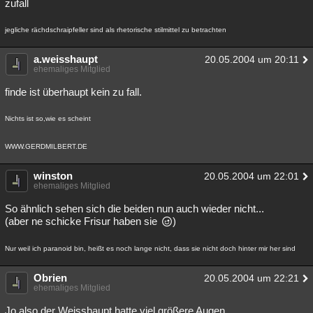
zufall
Besucht
Teilgenommen
Alle
Neue
Geschlossen
jegliche rächdschraipfeller sind als rhetorische stilmittel zu betrachten
Lesenswert
Schlüsselwörter
a.weisshaupt
20.05.2004 um 20:11
ehemaliges Mitglied
finde ist überhaupt kein zu fall.
Nichts ist so,wie es scheint
WWW.GERDMILBERT.DE
winston
20.05.2004 um 22:01
ehemaliges Mitglied
So ähnlich sehen sich die beiden nun auch wieder nicht...
(aber ne schicke Frisur haben sie
)
Nur weil ich paranoid bin, heißt es noch lange nicht, dass sie nicht doch hinter mir her sind
Obrien
20.05.2004 um 22:21
ehemaliges Mitglied
Jo,also der Weisshaupt hatte viel größere Augen.