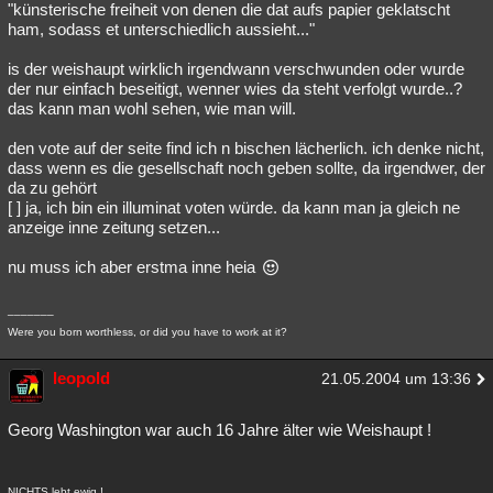
"künsterische freiheit von denen die dat aufs papier geklatscht
ham, sodass et unterschiedlich aussieht..."
is der weishaupt wirklich irgendwann verschwunden oder wurde
der nur einfach beseitigt, wenner wies da steht verfolgt wurde..?
das kann man wohl sehen, wie man will.
den vote auf der seite find ich n bischen lächerlich. ich denke nicht,
dass wenn es die gesellschaft noch geben sollte, da irgendwer, der
da zu gehört
[ ] ja, ich bin ein illuminat voten würde. da kann man ja gleich ne
anzeige inne zeitung setzen...
nu muss ich aber erstma inne heia
_______
Were you born worthless, or did you have to work at it?
leopold
21.05.2004 um 13:36
Georg Washington war auch 16 Jahre älter wie Weishaupt !
NICHTS lebt ewig !