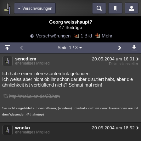
Verschwörungen
Bereiche
Georg weisshaupt?
47 Beiträge
Echtzeit
Diskussionen
Blogs
Videos
Statistiken
Verschwörungen
1 Bild
Mehr
Chat
Wiki
Neuigkeiten
3
Seite
1
/ 3
meine Rubriken
senedjem
20.05.2004 um 16:01
Menschen
Wissenschaft
Politik
Mystery
Kriminalfälle
ehemaliges Mitglied
Diskussionsleiter
Spiritualität
Verschwörungen
Technologie
Ufologie
Ich habe einen interessanten link gefunden!
Ich weiss aber nicht ob ihr schon darüber disutiert habt, aber die
ähnlichkeit ist verblüffend nicht? Schaut mal rein!
Natur
Umfragen
Unterhaltung
weitere Rubriken
http://msi.alien.de/23.htm
Philosophie
Träume
Orte
Esoterik
Literatur
Sei nicht eingebildet auf dein Wissen, (sondern) unterhalte dich mit dem Unwissenden wie mit
dem Wissenden.(Pthahotep)
Astronomie
Helpdesk
Gruppen
Gaming
Filme
wonko
20.05.2004 um 18:52
Musik
Clash
Verbesserungen
Allmystery
English
ehemaliges Mitglied
Übersichten