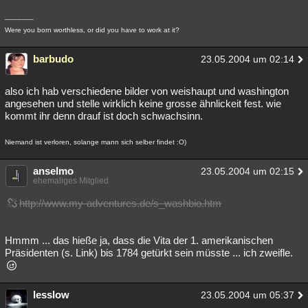
_______
Were you born worthless, or did you have to work at it?
barbudo
23.05.2004 um 02:14
also ich hab verschiedene bilder von weishaupt und washington
angesehen und stelle wirklich keine grosse ähnlickeit fest. wie
kommt ihr denn drauf ist doch schwachsinn.
Niemand ist verloren, solange mann sich selber findet :O)
anselmo
23.05.2004 um 02:15
ehemaliges Mitglied
http://www.my-adventures.de/s_washbio.htm
Hmmm ... das hieße ja, dass die Vita der 1. amerikanischen
Präsidenten (s. Link) bis 1784 getürkt sein müsste ... ich zweifle.
lesslow
23.05.2004 um 05:37