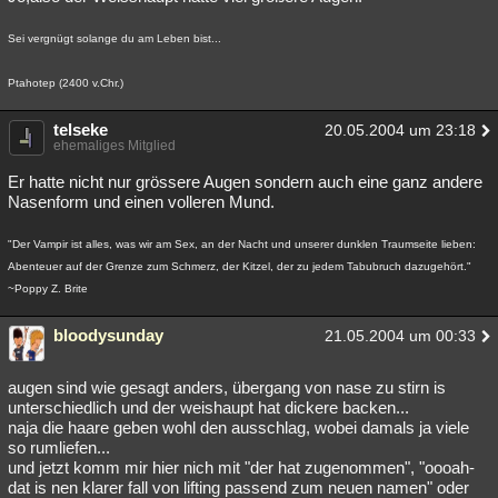
Sei vergnügt solange du am Leben bist...
Ptahotep (2400 v.Chr.)
telseke
20.05.2004 um 23:18
ehemaliges Mitglied
Er hatte nicht nur grössere Augen sondern auch eine ganz andere
Nasenform und einen volleren Mund.
"Der Vampir ist alles, was wir am Sex, an der Nacht und unserer dunklen Traumseite lieben:
Abenteuer auf der Grenze zum Schmerz, der Kitzel, der zu jedem Tabubruch dazugehört."
~Poppy Z. Brite
bloodysunday
21.05.2004 um 00:33
augen sind wie gesagt anders, übergang von nase zu stirn is
unterschiedlich und der weishaupt hat dickere backen...
naja die haare geben wohl den ausschlag, wobei damals ja viele
so rumliefen...
und jetzt komm mir hier nich mit "der hat zugenommen", "oooah-
dat is nen klarer fall von lifting passend zum neuen namen" oder