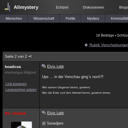
Allmystery
Echtzeit
Diskussionen
Blogs
Menschen
Wissenschaft
Politik
Mystery
Kriminalfäl
18 Beiträge
▪ Schlüs
Rubrik Verschwörunge
Seite 2 von 2
Elvis Lebt
boadicea
ehemaliges Mitglied
Ups ... in der Vorschau ging´s noch?!
Link kopieren
Wer seinen Gegener kennt, gewinnt.
Lesezeichen setzen
Wer die Erde und den Himmel kennt, gewinnt immer.
Elvis Lebt
the_shadow
@ Senedjem