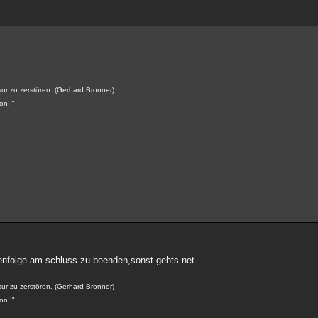
isur zu zerstören. (Gerhard Bronner)
on!!"
ihenfolge am schluss zu beenden,sonst gehts net
isur zu zerstören. (Gerhard Bronner)
on!!"