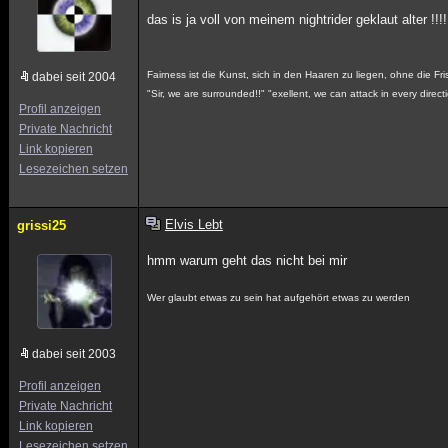
das is ja voll von meinem nightrider geklaut alter !!!!
Fairness ist die Kunst, sich in den Haaren zu liegen, ohne die Fr
dabei seit 2004
"Sir, we are surrounded!!" "exellent, we can attack in every directi
Profil anzeigen
Private Nachricht
Link kopieren
Lesezeichen setzen
Elvis Lebt
grissi25
hmm warum geht das nicht bei mir
Wer glaubt etwas zu sein hat aufgehört etwas zu werden
dabei seit 2003
Profil anzeigen
Private Nachricht
Link kopieren
Lesezeichen setzen