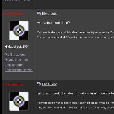
Elvis Lebt
the_shadow
wat versuchste denn?
Fairness ist die Kunst, sich in den Haaren zu liegen, ohne die Fr
"Sir, we are surrounded!!" "exellent, we can attack in every directi
dabei seit 2004
Profil anzeigen
Private Nachricht
Link kopieren
Lesezeichen setzen
Elvis Lebt
the_shadow
@ grissi...denk dran das format in der richtigen re
Fairness ist die Kunst, sich in den Haaren zu liegen, ohne die Fr
"Sir, we are surrounded!!" "exellent, we can attack in every directi