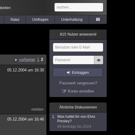
keiten
Natur
Umfragen
Unterhaltung
8
1
5
Nutzer anwesend
vorherige
1
2
05.12.2004 um 16:30
Einloggen
Passwort vergessen?
Konto erstellen
Ähnliche Diskussionen
melden
Was haltet ihr von Elvis
05.12.2004 um 16:46
Presley?
99 Beiträge bis 2024