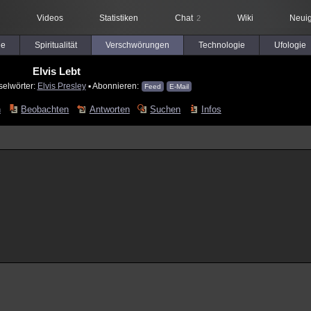
Videos
Statistiken
Chat
Wiki
Neuig
2
le
Spiritualität
Verschwörungen
Technologie
Ufologie
Elvis Lebt
selwörter:
Elvis Presley
▪ Abonnieren:
Feed
E-Mail
n
Beobachten
Antworten
Suchen
Infos