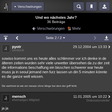
Verschwörungen
Bereiche
Und wo nächstes Jahr?
36 Beiträge
Echtzeit
Diskussionen
Blogs
Videos
Statistiken
Verschwörungen
Mehr
Chat
Wiki
Neuigkeiten
Seite
2
/ 2
meine Rubriken
pyotr
29.12.2004 um 13:33
Menschen
Wissenschaft
Politik
Mystery
Kriminalfälle
versteckt
Spiritualität
Verschwörungen
Technologie
Ufologie
sowiso kommt uns es heute alles schlimmer vor ich denke in de
älteren zeiten wurden sehr viele unwetter übersehen da zu der zeit
die informations beschaffung ein bisschen schwerer war heute
Natur
Umfragen
Unterhaltung
muss ja in seoul jemand nen furz lassen un din 5 minuten könnte
weitere Rubriken
es die ganze welt wissen.
Philosophie
Träume
Orte
Esoterik
Literatur
Die wahrheit ist wie ein messer ohne klinge bei dem der griff fehlt.
Astronomie
Helpdesk
Gruppen
Gaming
Filme
mensch
11.01.2005 um 10:22
ehemaliges Mitglied
Diskussionsleiter
Musik
Clash
Verbesserungen
Allmystery
English
ja ja
Übersichten