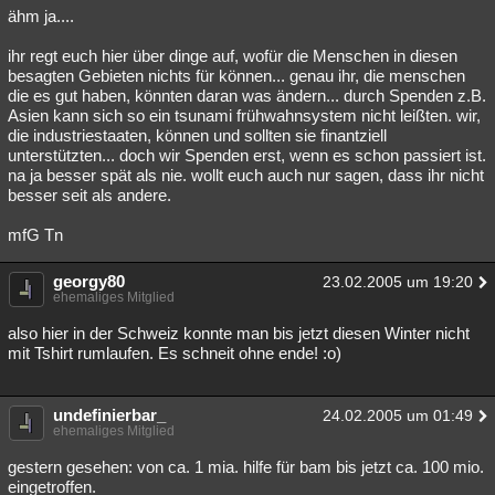
ähm ja....
ihr regt euch hier über dinge auf, wofür die Menschen in diesen
besagten Gebieten nichts für können... genau ihr, die menschen
die es gut haben, könnten daran was ändern... durch Spenden z.B.
Asien kann sich so ein tsunami frühwahnsystem nicht leißten. wir,
die industriestaaten, können und sollten sie finantziell
unterstützten... doch wir Spenden erst, wenn es schon passiert ist.
na ja besser spät als nie. wollt euch auch nur sagen, dass ihr nicht
besser seit als andere.
mfG Tn
georgy80
23.02.2005 um 19:20
ehemaliges Mitglied
also hier in der Schweiz konnte man bis jetzt diesen Winter nicht
mit Tshirt rumlaufen. Es schneit ohne ende! :o)
undefinierbar_
24.02.2005 um 01:49
ehemaliges Mitglied
gestern gesehen: von ca. 1 mia. hilfe für bam bis jetzt ca. 100 mio.
eingetroffen.