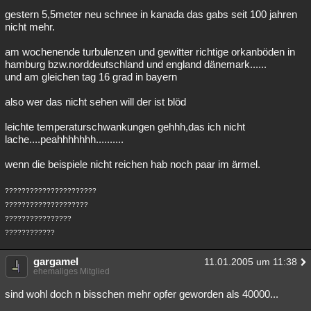
gestern 5,5meter neu schnee in kanada das gabs seit 100 jahren
Besucht
Teilgenommen
Alle
Neue
Geschlossen
nicht mehr.
Lesenswert
Schlüsselwörter
am wochenende turbulenzen und gewitter richtige orkanböden in
hamburg bzw.norddeutschland und england dänemark......
und am gleichen tag 16 grad in bayern
also wer das nicht sehen will der ist blöd
leichte temperaturschwankungen gehhh,das ich nicht
lache....peahhhhhhh..........
wenn die beispiele nicht reichen hab noch paar im ärmel.
??????????????????????
????????????????????
????????????????
????????????
gargamel
11.01.2005 um 11:38
ehemaliges Mitglied
sind wohl doch n bisschen mehr opfer geworden als 40000...