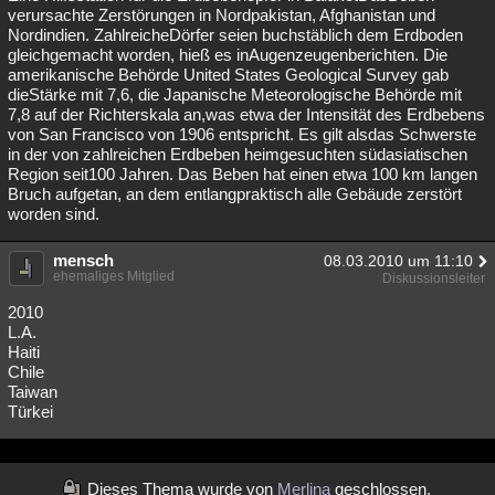
verursachte Zerstörungen in Nordpakistan, Afghanistan und
Nordindien. ZahlreicheDörfer seien buchstäblich dem Erdboden
gleichgemacht worden, hieß es inAugenzeugenberichten. Die
amerikanische Behörde United States Geological Survey gab
dieStärke mit 7,6, die Japanische Meteorologische Behörde mit
7,8 auf der Richterskala an,was etwa der Intensität des Erdbebens
von San Francisco von 1906 entspricht. Es gilt alsdas Schwerste
in der von zahlreichen Erdbeben heimgesuchten südasiatischen
Region seit100 Jahren. Das Beben hat einen etwa 100 km langen
Bruch aufgetan, an dem entlangpraktisch alle Gebäude zerstört
worden sind.
mensch
08.03.2010 um 11:10
ehemaliges Mitglied
Diskussionsleiter
2010
L.A.
Haiti
Chile
Taiwan
Türkei
Dieses Thema wurde von
Merlina
geschlossen.