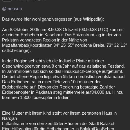
@mensch
Das wurde hier wohl ganz vergessen (aus Wikipedia):
Am 8.Oktober 2005 um 8:50:38 Ortszeit (03:50:38 UTC) kam es
zu einem Erdbeben in Kaschmir. DasEpizentrum lag in der von
Pakistan verwalteten Region in der Nähe von
Muzaffarabad(Koordinaten 34° 25′ 55″ nördliche Breite, 73° 32′ 13″
östlicheLänge).
In der Region schiebt sich die Indische Platte mit einer
Geschwindigkeitvon etwa 8 cm/Jahr auf das asiatische Festland.
In Jahrmillionen hat sich so dasHindukusch-Gebirge aufgetürmt.
Die betroffene Region liegt etwa 95 km nordöstlich vonIslamabad.
Das Erdbeben trat in einer Tiefe von 10 km unter der
Erdoberfläche auf. Dievon der Regierung bestätigte Zahl der
Erdbebenopfer in Pakistan stieg mittlerweile auf84.000 an. Hinzu
kommen 1.300 Todesopfer in Indien.
Eine Mutter mit ihremKind steht vor ihrem zerstörten Haus in
Nardjan
Luftaufnahme von den zerstörtenHäusern der Stadt Balakot
Eine Hilfsstation für die Erdbebenopfer in BalakotDasBeben