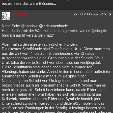
bezeichnen, das wäre Blödsinn...
Schdaiff
22.08.2005 um 12:51
Nette Seite
@shadow
*daumenhoch*
Hast du das mit der Wahrheit auch so gemeint, wie es
@skeptic
(und ich auch) verstanden hatt?
Aber mal zu den ältesten schriftlichen Funden:
Die ältestes Schriftfunde sind Tontafeln aus Uruk. Diese stammen
aus der Zeit vom 4. bis zum 3. Jahrtausend vor Christus.
Ausgehoben wurden sie bei Grabungen aus der Schicht IVa in
Uruk (also die vierte Schicht von oben, also die viertjüngste).
Diese Schrifttafeln sind jedoch noch nicht "summerisch".
Allerdings haben sie starke Ähnlichkeiten mit der später auftreteten
summerischen Schrift (die man zum Beispiel in der
Nächstjüngeren Schicht von Uruk gefunden hatt) und man
bezeichnet es auch als präsummerische Schrift. Wobei man es
noch nicht ganz als Schrift bezeichnen kann, da die Bilder noch
eine sehr naturnahe Form haben, es sich also noch nicht um
Keilschrit, sondern eher um Bilder und Symbole handelt (der
Unterschied zwischen Keilschrift und Bildern/Symbolen ist das
wegfallen von Rundungen in der Schrift). Allerdings lassen sich
auch zum Teil Zeichen erkennen, die nicht naturnahe sind, oder die