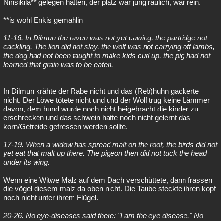
Ninsikila** gelegen hatten, der platz war jungfräulich, war rein.
**is wohl Enkis gemahlin
11-16. In Dilmun the raven was not yet cawing, the partridge not
cackling. The lion did not slay, the wolf was not carrying off lambs,
the dog had not been taught to make kids curl up, the pig had not
learned that grain was to be eaten.
In Dilmun krähte der Rabe nicht und das (Reb)huhn gackerte
nicht. Der Löwe tötete nicht und und der Wolf trug keine Lämmer
davon, dem hund wurde noch nicht beigebracht die kinder zu
erschrecken und das schwein hatte noch nicht gelernt das
korn/Getreide gefressen werden sollte.
17-19. When a widow has spread malt on the roof, the birds did not
yet eat that malt up there. The pigeon then did not tuck the head
under its wing.
Wenn eine Witwe Malz auf dem Dach verschüttete, dann frassen
die vögel diesem malz da oben nicht. Die Taube steckte ihren kopf
noch nicht unter ihrem Flügel.
20-26. No eye-diseases said there: "I am the eye disease." No