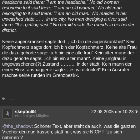
headache said there: "I am the headache." No old woman
belonging to it said there: "I am an old woman." No old man
belonging to it said there: "I am an old man." No maiden in her
unwashed state …… in the city. No man dredging a river said
there: "It is getting dark." No herald made the rounds in his border
district.
Keine augenkrankeit sagte dort: „ ich bin die augenkrankheit“ Kein
Kopfschmerz sagte dort: ich bin der Kopfschmerz. Keine alte Frau
die dazu gehörte sage: „ich bin eine alte frau“ Kein alter mann der
dazu gehörte sagte: „ich bin ein alter mann“. Keine jungfrau in
ungewaschenen(?) Zustand……….. in der stadt. Kein mann der
einen Fluss ausbaggerte sagte: ; es wird dunkel“ Kein Ausrufer
machte seine runden im Grenzbezirk.
tja.........
skeptic68
22.08.2005 um 10:23
ehemaliges Mitglied
@the_shadow
: Schöner Text, aber steht da auch, was die ganzen
Viecher den nun frassen, statt nur, was sie NICHT "zu sich
nahmen"?