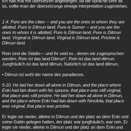
ich hab mal mit übersetzen angefangen. da die sprache sehr alt
ist, sollte man der übersetzunge eineige interpretation zugestehen.
Besucht
Teilgenommen
Alle
Neue
Geschlossen
Lesenswert
Schlüsselwörter
1-4. Pure are the cities -- and you are the ones to whom they are
allotted. Pure is Dilmun land. Pure is Sumer -- and you are the
ones to whom it is allotted. Pure is Dilmun land. Pure is Dilmun
land. Virginal is Dilmun land. Virginal is Dilmun land. Pristine is
Dilmun land.
Rein sind die Städte--- und ihr seid es , denen sie zugesprochen
werden. Rein ist das land Dilmun*. Rein ist das land dilmun.
Jungfräulich ist das land dilmun. Natürlich ist das land dilmun.
• Dilmun ist wohl der name des paradieses.
5-10. He laid her down all alone in Dilmun, and the place where
Enki had lain down with his spouse, that place was still virginal,
that place was still pristine. He laid her down all alone in Dilmun,
and the place where Enki had lain down with Ninsikila, that place
was virginal, that place was pristine.
Er legte sie nieder, alleine in Dilmun und der platz an dem Enki und
seine Gattin gelegen hatten, der platz war jungfräulich, war rein. Er
legte sie nieder, alleine in Dilmun und der platz an dem Enki und