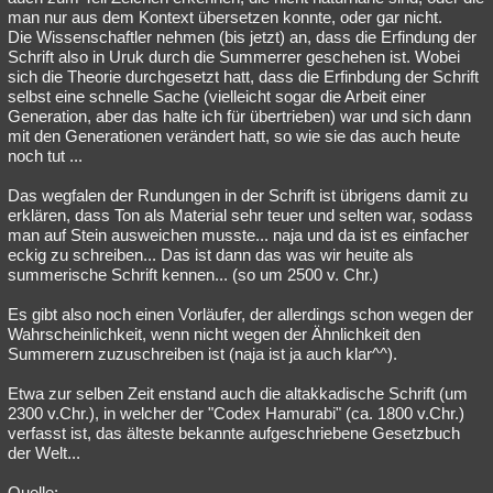
man nur aus dem Kontext übersetzen konnte, oder gar nicht.
Die Wissenschaftler nehmen (bis jetzt) an, dass die Erfindung der
Schrift also in Uruk durch die Summerrer geschehen ist. Wobei
sich die Theorie durchgesetzt hatt, dass die Erfinbdung der Schrift
selbst eine schnelle Sache (vielleicht sogar die Arbeit einer
Generation, aber das halte ich für übertrieben) war und sich dann
mit den Generationen verändert hatt, so wie sie das auch heute
noch tut ...
Das wegfalen der Rundungen in der Schrift ist übrigens damit zu
erklären, dass Ton als Material sehr teuer und selten war, sodass
man auf Stein ausweichen musste... naja und da ist es einfacher
eckig zu schreiben... Das ist dann das was wir heuite als
summerische Schrift kennen... (so um 2500 v. Chr.)
Es gibt also noch einen Vorläufer, der allerdings schon wegen der
Wahrscheinlichkeit, wenn nicht wegen der Ähnlichkeit den
Summerern zuzuschreiben ist (naja ist ja auch klar^^).
Etwa zur selben Zeit enstand auch die altakkadische Schrift (um
2300 v.Chr.), in welcher der "Codex Hamurabi" (ca. 1800 v.Chr.)
verfasst ist, das älteste bekannte aufgeschriebene Gesetzbuch
der Welt...
Quelle: