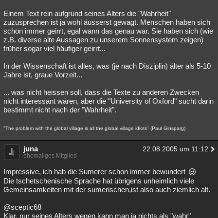
Einem Text rein aufgrund seines Alters die "Wahrheit"
zuzusprechen ist ja wohl äusserst gewagt. Menschen haben sich
schon immer geirrt, egal wann das genau war. Sie haben sich (wie
z.B. diverse alte Aussagen zu unserem Sonnensystem zeigen)
früher sogar viel häufiger geirrt...
In der Wissenschaft ist alles, was (je nach Disziplin) älter als 5-10
Jahre ist, graue Vorzeit...
... was nicht heissen soll, dass die Texte zu anderen Zwecken
nicht interessant wären, aber die "University of Oxford" sucht darin
bestimmt nicht nach der "Wahrheit".
"The problem with the global village is all the global village idiots" (Paul Ginsparg)
juna
22.08.2005 um 11:12
ehemaliges Mitglied
Impressive, ich hab die Sumerer schon immer bewundert
Die tschetschenische Sprache hat übrigens unheimlich viele
Gemeinsamkeiten mit der sumerischen,ist also auch ziemlich alt.
@sceptic68
Klar, nur seines Alters wegen kann man ja nichts als "wahr"