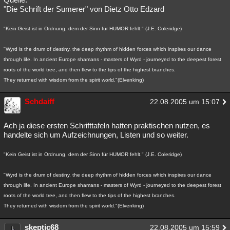
"Die Schrift der Sumerer" von Dietz Otto Edzard
"Kein Geist ist in Ordnung, dem der Sinn für HUMOR fehlt." (J.E. Coleridge)
"Wyrd is the drum of destiny, the deep rhythm of hidden forces which inspires our dance
through life. In ancient Europe shamans - masters of Wyrd - journeyed to the deepest forest
roots of the world tree, and then flew to the tips of the highest branches.
They returned with wisdom from the spirit world."(Elvenking)
Schdaiff
22.08.2005 um 15:07
Ach ja diese ersten Schrifttafeln hatten praktischen nutzen, es
handelte sich um Aufzeichnungen, Listen und so weiter.
"Kein Geist ist in Ordnung, dem der Sinn für HUMOR fehlt." (J.E. Coleridge)
"Wyrd is the drum of destiny, the deep rhythm of hidden forces which inspires our dance
through life. In ancient Europe shamans - masters of Wyrd - journeyed to the deepest forest
roots of the world tree, and then flew to the tips of the highest branches.
They returned with wisdom from the spirit world."(Elvenking)
skeptic68
22.08.2005 um 15:59