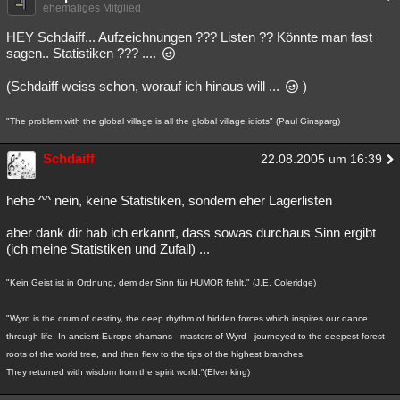
ehemaliges Mitglied
HEY Schdaiff... Aufzeichnungen ??? Listen ?? Könnte man fast
sagen.. Statistiken ??? ....
(Schdaiff weiss schon, worauf ich hinaus will ...
)
"The problem with the global village is all the global village idiots" (Paul Ginsparg)
Schdaiff
22.08.2005 um 16:39
hehe ^^ nein, keine Statistiken, sondern eher Lagerlisten
aber dank dir hab ich erkannt, dass sowas durchaus Sinn ergibt
(ich meine Statistiken und Zufall) ...
"Kein Geist ist in Ordnung, dem der Sinn für HUMOR fehlt." (J.E. Coleridge)
"Wyrd is the drum of destiny, the deep rhythm of hidden forces which inspires our dance
through life. In ancient Europe shamans - masters of Wyrd - journeyed to the deepest forest
roots of the world tree, and then flew to the tips of the highest branches.
They returned with wisdom from the spirit world."(Elvenking)