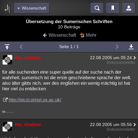
Wissenschaft
Bereiche
Übersetzung der Sumerischen Schriften
10 Beiträge
Echtzeit
Diskussionen
Blogs
Videos
Statistiken
Wissenschaft
Mehr
Chat
Wiki
Neuigkeiten
2
Seite 1 / 1
meine Rubriken
the_shadow
22.08.2005 um 05:24
Menschen
Wissenschaft
Politik
Mystery
Kriminalfälle
Diskussionsleiter
Spiritualität
Verschwörungen
Technologie
Ufologie
für alle suchenden eine super quelle auf der suche nach der
wahrheit. sumerisch ist die erste geschriebene sprache der welt.
also älter gibts nich. wer des englishen ein wenig mächtig ist hat
Natur
Umfragen
Unterhaltung
hier viel zu entdecken
weitere Rubriken
http://etcsl.orinst.ox.ac.uk/
Philosophie
Träume
Orte
Esoterik
Literatur
tja.........
Astronomie
Helpdesk
Gruppen
Gaming
Filme
the_shadow
22.08.2005 um 05:56
Musik
Clash
Verbesserungen
Allmystery
English
Diskussionsleiter
Übersichten