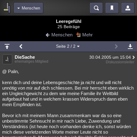
Menschen
Bereiche
Leeregefühl
25 Beiträge
Echtzeit
Diskussionen
Blogs
Videos
Statistiken
Menschen
Mehr
Chat
Wiki
Neuigkeiten
Seite
2
/ 2
meine Rubriken
DieSache
30.04.2005 um 15:04
Menschen
Wissenschaft
Politik
Mystery
Kriminalfälle
ehemaliges Mitglied
Diskussionsleiter
Spiritualität
Verschwörungen
Technologie
Ufologie
@ Palin,
kenn dich und deine Lebensgeschichte ja nicht und will nicht
Natur
Umfragen
Unterhaltung
unnötig von mir auf dich schliessen. Bei mir herrscht eben wirklich
weitere Rubriken
ein Ungleichgewicht zu dem wie meine Familie ihr Weltbild
aufgebaut hat und in welchem krassen Widerspruch dann eben
Philosophie
Träume
Orte
Esoterik
Literatur
mein Empfinden ist.
Astronomie
Helpdesk
Gruppen
Gaming
Filme
Bevor ich mit meinem Mann zusammenkam war da so eine
unbestimmte Sehnsucht in mir nach Liebe, Zuwendung und
Musik
Clash
Verbesserungen
Allmystery
English
Verständniss (ist heute noch vorhanden denke ich, sonst würden
mich diese verletzenden Worte meiner Leute nicht so
Übersichten