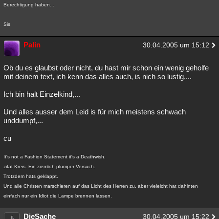
Berechtigung haben...
Sis
Palin
30.04.2005 um 15:12
Ob du es glaubst oder nicht, du hast mir schon ein wenig geholfe
mit deinem text, ich kenn das alles auch, is nich so lustig,...
Ich bin halt Einzelkind,...
Und alles ausser dem Leid is für mich meistens schwach
unddumpf,...
cu
It's not a Fashion Statement it's a Deathwish.
zitat Kreis: Ein ziemlich plumper Versuch.
Trotzdem hats geklappt.
Und alle Christen marschieren auf das Licht des Herren zu, aber vieleicht hat dahinten
einfach nur ein Idiot die Lampe brennen lassen.
DieSache
30.04.2005 um 15:22