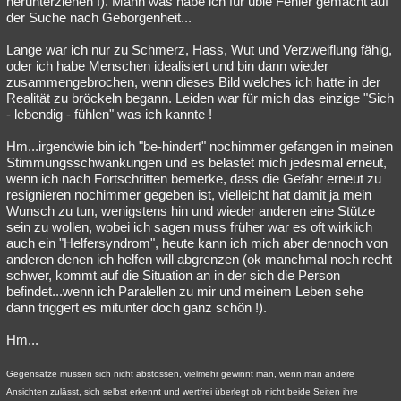
herunterziehen !). Mann was habe ich für üble Fehler gemacht auf
der Suche nach Geborgenheit...
Besucht
Teilgenommen
Alle
Neue
Geschlossen
Lange war ich nur zu Schmerz, Hass, Wut und Verzweiflung fähig,
Lesenswert
Schlüsselwörter
oder ich habe Menschen idealisiert und bin dann wieder
zusammengebrochen, wenn dieses Bild welches ich hatte in der
Realität zu bröckeln begann. Leiden war für mich das einzige "Sich
- lebendig - fühlen" was ich kannte !
Hm...irgendwie bin ich "be-hindert" nochimmer gefangen in meinen
Stimmungsschwankungen und es belastet mich jedesmal erneut,
wenn ich nach Fortschritten bemerke, dass die Gefahr erneut zu
resignieren nochimmer gegeben ist, vielleicht hat damit ja mein
Wunsch zu tun, wenigstens hin und wieder anderen eine Stütze
sein zu wollen, wobei ich sagen muss früher war es oft wirklich
auch ein "Helfersyndrom", heute kann ich mich aber dennoch von
anderen denen ich helfen will abgrenzen (ok manchmal noch recht
schwer, kommt auf die Situation an in der sich die Person
befindet...wenn ich Paralellen zu mir und meinem Leben sehe
dann triggert es mitunter doch ganz schön !).
Hm...
Gegensätze müssen sich nicht abstossen, vielmehr gewinnt man, wenn man andere
Ansichten zulässt, sich selbst erkennt und wertfrei überlegt ob nicht beide Seiten ihre