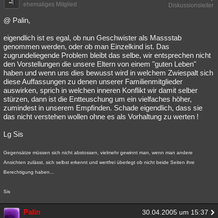
ehemaliges Mitglied
Diskussionsleiter
@ Palin,
eigendlich ist es egal, ob nun Geschwister als Massstab
genommen werden, oder ob man Einzelkind ist. Das
zugrundeliegende Problem bleibt das selbe, wir entsprechen nicht
den Vorstellungen die unsere Eltern von einem "guten Leben"
haben und wenn uns dies bewusst wird in welchem Zwiespalt sich
diese Auffassungen zu denen unserer Familienmitglieder
auswirken, sprich in welchen inneren Konflikt wir damit selber
stürzen, dann ist die Entteuschung um ein vielfaches höher,
zumindest in unserem Empfinden. Schade eigendlich, dass sie
das nicht verstehen wollen ohne es als Vorhaltung zu werten !
Lg Sis
Gegensätze müssen sich nicht abstossen, vielmehr gewinnt man, wenn man andere
Ansichten zulässt, sich selbst erkennt und wertfrei überlegt ob nicht beide Seiten ihre
Berechtigung haben...
Sis
Palin
30.04.2005 um 15:37