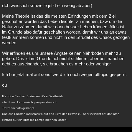
(Ich weiss ich schweife jetzt ein wenig ab aber)
Meine Theorie ist das die meisten Erfindungen mit dem Ziel
geschaffen wurden das Leben leichter zu machen, bzw um die
Natur zu zähmen damit wir darin besser Leben können. Alles ist
im Grunde also dafür geschaffen worden, damit wir uns an etwas
festklammern können und nicht in den Strudel des Chaos gezogen
werden.
Wir erfinden es um unsere Ängste keinen Nährboden mehr zu
geben. Das ist im Grunde uch nicht schlimm, aber bei manchen
geht es auseinander, sie brauchen es mehr oder weniger.
Ich hör jetzt mal auf sonst werd ich noch wegen offtopic gesperrt.
cu
It's not a Fashion Statement it's a Deathwish.
zitat Kreis: Ein ziemlich plumper Versuch.
Trotzdem hats geklappt.
Und alle Christen marschieren auf das Licht des Herren zu, aber vieleicht hat dahinten
einfach nur ein Idiot die Lampe brennen lassen.