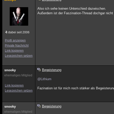
Also ich sehe keinen Unterschied dazwischen.
Außerdem ist der Faszination-Thread dochgar nich
dabei seit 2006
Profil anzeigen
Private Nachricht
Link kopieren
Lesezeichen setzen
Begeisterung
snooky
ehemaliges Mitglied
@Lithium
Link kopieren
Fazination ist für mich noch stärker als Begeisterun
Lesezeichen setzen
Begeisterung
snooky
ehemaliges Mitglied