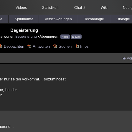
Videos
Statistiken
Chat
Wiki
Neuig
3
le
Spiritualität
Verschwörungen
Technologie
Ufologie
Begeisterung
selwörter:
Begeisterung
▪ Abonnieren:
Feed
E-Mail
Beobachten
Antworten
Suchen
Infos
vo
er nur selten vorkommt... sozumindest
e, bei der
en.
ierend...