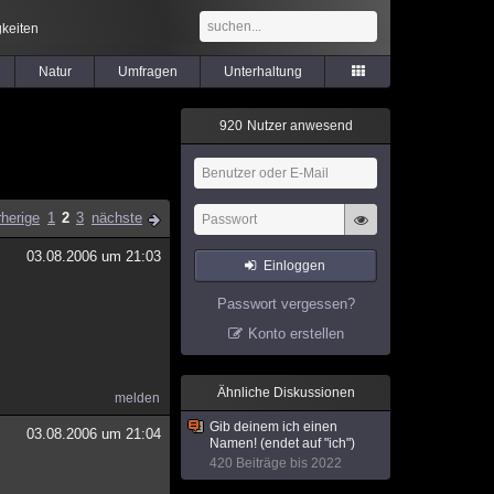
keiten
Natur
Umfragen
Unterhaltung
9
2
0
Nutzer anwesend
rherige
1
2
3
nächste
03.08.2006 um 21:03
Einloggen
Passwort vergessen?
Konto erstellen
Ähnliche Diskussionen
melden
Gib deinem ich einen
03.08.2006 um 21:04
Namen! (endet auf "ich")
420 Beiträge bis 2022