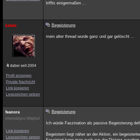
triffts einigermaßen ...
Begeisterung
kafate
mein alter thread wurde ganz und gar gelöscht ...
dabei seit 2004
Profil anzeigen
Private Nachricht
Link kopieren
Lesezeichen setzen
Begeisterung
feanora
ehemaliges Mitglied
Ich würde Faszination als passive Begeisterung def
Link kopieren
Begeistern liegt näher an der Aktion, ein begeistert
Lesezeichen setzen
Fasziniert kann man auch aus der Distanz zusehen