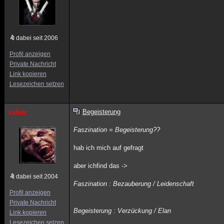
dabei seit 2006
Profil anzeigen
Private Nachricht
Link kopieren
Lesezeichen setzen
Begeisterung
kafate
Faszination = Begeisterung??
hab ich mich auf gefragt
aber ichfind das ->
dabei seit 2004
Faszination : Bezauberung / Leidenschaft
Profil anzeigen
Private Nachricht
Begeisterung : Verzückung / Elan
Link kopieren
Lesezeichen setzen