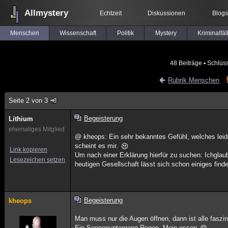
Allmystery
Echtzeit
Diskussionen
Blogs
Menschen
Wissenschaft
Politik
Mystery
Kriminalfäl
48 Beiträge
▪ Schlüs
Rubrik Menschen
Seite 2 von 3
Begeisterung
Lithium
ehemaliges Mitglied
@ kheops: Ein sehr bekanntes Gefühl, welches leid
scheint es mir.
Link kopieren
Um nach einer Erklärung hierfür zu suchen: Ichglaub
Lesezeichen setzen
heutigen Gesellschaft lässt sich schon einiges find
Begeisterung
kheops
Man muss nur die Augen öffnen, dann ist alle faszin
Ein Sonnenuntergang,Regen, Mein essen