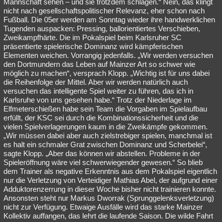
Mannschaft sehen – und sie trotzdem schlagen.“ Nein, das klingt
nicht nach gesellschaftspolitischer Relevanz, eher schon nach
Fußball. Die 05er werden am Sonntag wieder ihre handwerklichen
Tugenden auspacken: Pressing, ballorientiertes Verschieben,
Zweikampfhärte. Die im Pokalspiel beim Karlsruher SC
präsentierte spielerische Dominanz wird kämpferischen
Elementen weichen. Vorrangig jedenfalls. „Wir werden versuchen
den Dortmundern das Leben auf Mainzer Art so schwer wie
möglich zu machen“, versprach Klopp. „Wichtig ist für uns dabei
die Reihenfolge der Mittel. Aber wir werden natürlich auch
versuchen das intelligente Spiel weiter zu führen, das ich in
Karlsruhe von uns gesehen habe.“ Trotz der Niederlage im
Elfmeterschießen habe sein Team die Vorgaben im Spielaufbau
erfüllt, der KSC sei durch die Kombinationssicherheit und die
vielen Spielverlagerungen kaum in die Zweikämpfe gekommen.
„Wir müssen dabei aber auch zielstrebiger spielen, manchmal ist
es halt ein schmaler Grat zwischen Dominanz und Scherbelei“,
sagte Klopp. „Aber das können wir abstellen. Probleme in der
Spieleröffnung wäre viel schwerwiegender gewesen.“ So blieb
dem Trainer als negative Erkenntnis aus dem Pokalspiel eigentlich
nur die Verletzung von Verteidiger Mathias Abel, der aufgrund einer
Adduktorenzerrung in dieser Woche bisher nicht trainieren konnte.
Ansonsten steht nur Markus Dworrak (Sprunggelenksverletzung)
nicht zur Verfügung. Etwaige Ausfälle wird das starke Mainzer
Kollektiv auffangen, das lehrt die laufende Saison. Die wilde Fahrt