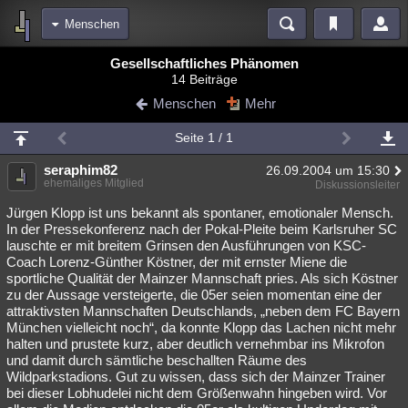
Menschen
Bereiche
Gesellschaftliches Phänomen
14 Beiträge
Echtzeit
Diskussionen
Blogs
Videos
Statistiken
Menschen
Mehr
Chat
Wiki
Neuigkeiten
3
Seite 1 / 1
meine Rubriken
seraphim82
26.09.2004 um 15:30
Menschen
Wissenschaft
Politik
Mystery
Kriminalfälle
ehemaliges Mitglied
Diskussionsleiter
Spiritualität
Verschwörungen
Technologie
Ufologie
Jürgen Klopp ist uns bekannt als spontaner, emotionaler Mensch.
In der Pressekonferenz nach der Pokal-Pleite beim Karlsruher SC
lauschte er mit breitem Grinsen den Ausführungen von KSC-
Natur
Umfragen
Unterhaltung
Coach Lorenz-Günther Köstner, der mit ernster Miene die
weitere Rubriken
sportliche Qualität der Mainzer Mannschaft pries. Als sich Köstner
zu der Aussage versteigerte, die 05er seien momentan eine der
Philosophie
Träume
Orte
Esoterik
Literatur
attraktivsten Mannschaften Deutschlands, „neben dem FC Bayern
München vielleicht noch“, da konnte Klopp das Lachen nicht mehr
Astronomie
Helpdesk
Gruppen
Gaming
Filme
halten und prustete kurz, aber deutlich vernehmbar ins Mikrofon
und damit durch sämtliche beschallten Räume des
Musik
Clash
Verbesserungen
Allmystery
English
Wildparkstadions. Gut zu wissen, dass sich der Mainzer Trainer
bei dieser Lobhudelei nicht dem Größenwahn hingeben wird. Vor
Übersichten