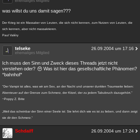
ehemaliges Mitglied
was willst du uns damit sagen???
Der Krieg ist ein Massaker von Leuten, die sich nicht kennen, zum Nutzen von Leuten, die
sich kennen, aber nicht massakrieren.
Paul Valéry
telseke
26.09.2004 um 17:16
ehemaliges Mitglied
Ich muss den Sinn und Zweck dieses Threads jetzt nicht
verstehen oder?
Was ist hier das gesellschaftliche Phänomen?
*bahnhof*
"Der Vampir ist alles, was wir am Sex, an der Nacht und unserer dunklen Traumseite lieben:
Abenteuer auf der Grenze zum Schmerz, der Kitzel, der zu jedem Tabubruch dazugehört."
~Poppy Z. Brite
„Weil das scheinbar der Sinn einer Seele ist: Sie lehrt dich wie es ist zu lieben, und dann zeigt
sie dir den Schmerz.“
Schdaiff
26.09.2004 um 17:24