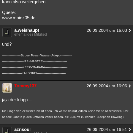
kann also weitergehen.
Quelle:
www.mainz05.de
a.weishaupt
26.09.2004 um 16:03
ehemaliges Mitglied
und?
-------------------=Super- Power-Wasser-Adept=------------
-------------------------PSI-MASTER---------------------------
-----------------------KEEP-ON-PARA-------------------------
----------------------KALDOREI--------------------------------
Tommy137
26.09.2004 um 16:06
jaja der klopp....
Die Frage von Zeitreisen bleibt offen. Ich werde darauf jedoch keine Wette abschließen. Der
andere könnte ja den unfairen Vorteil haben, die Zukunft zu kennen. (Stephen Hawking)
aznsoul
26.09.2004 um 16:51