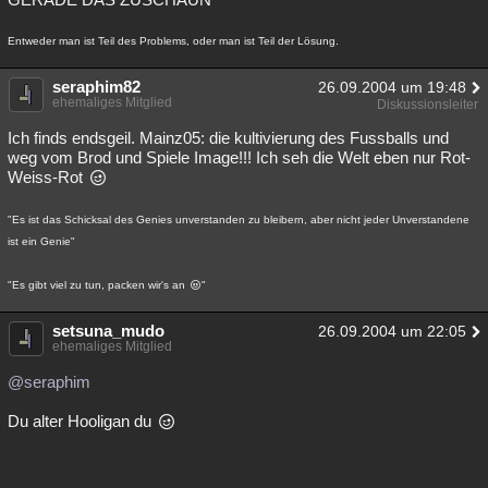
Entweder man ist Teil des Problems, oder man ist Teil der Lösung.
seraphim82
26.09.2004 um 19:48
ehemaliges Mitglied
Diskussionsleiter
Ich finds endsgeil. Mainz05: die kultivierung des Fussballs und
weg vom Brod und Spiele Image!!! Ich seh die Welt eben nur Rot-
Weiss-Rot
"Es ist das Schicksal des Genies unverstanden zu bleibern, aber nicht jeder Unverstandene
ist ein Genie"
"Es gibt viel zu tun, packen wir's an
"
setsuna_mudo
26.09.2004 um 22:05
ehemaliges Mitglied
@seraphim
Du alter Hooligan du