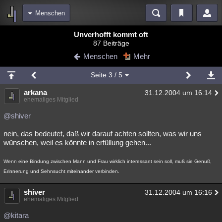
Menschen
Bereiche
Unverhofft kommt oft
87 Beiträge
Echtzeit
Diskussionen
Blogs
Videos
Statistiken
Menschen
Mehr
Chat
Wiki
Neuigkeiten
2
Seite
3
/ 5
meine Rubriken
arkana
31.12.2004 um 16:14
Menschen
Wissenschaft
Politik
Mystery
Kriminalfälle
ehemaliges Mitglied
Spiritualität
Verschwörungen
Technologie
Ufologie
@shiver
nein, das bedeutet, daß wir darauf achten sollten, was wir uns
Natur
Umfragen
Unterhaltung
wünschen, weil es könnte in erfüllung gehen...
weitere Rubriken
Wenn eine Bindung zwischen Mann und Frau wirklich interessant sein soll, muß sie Genuß,
Philosophie
Träume
Orte
Esoterik
Literatur
Erinnerung und Sehnsucht miteinander verbinden.
Astronomie
Helpdesk
Gruppen
Gaming
Filme
shiver
31.12.2004 um 16:16
ehemaliges Mitglied
Musik
Clash
Verbesserungen
Allmystery
English
@kitara
Übersichten