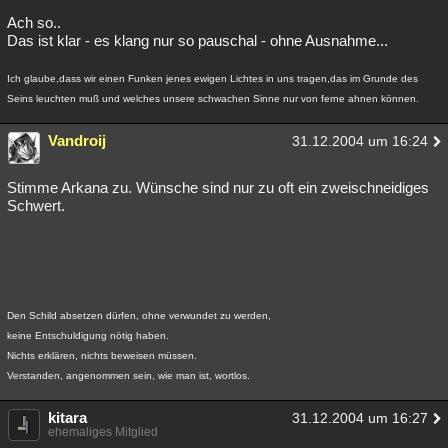
Ach so..
Besucht
Teilgenommen
Alle
Neue
Geschlossen
Das ist klar - es klang nur so pauschal - ohne Ausnahme...
Lesenswert
Schlüsselwörter
Ich glaube,dass wir einen Funken jenes ewigen Lichtes in uns tragen,das im Grunde des
Seins leuchten muß und welches unsere schwachen Sinne nur von ferne ahnen können.
Vandroij
31.12.2004 um 16:24
Stimme Arkana zu. Wünsche sind nur zu oft ein zweischneidiges
Schwert.
Den Schild absetzen dürfen, ohne verwundet zu werden,
keine Entschuldigung nötig haben.
Nichts erklären, nichts beweisen müssen.
Verstanden, angenommen sein, wie man ist, wortlos.
kitara
31.12.2004 um 16:27
ehemaliges Mitglied