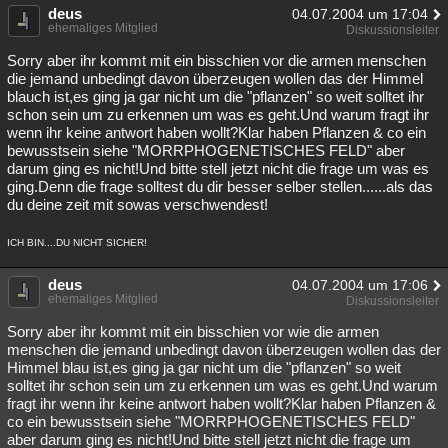
deus
04.07.2004 um 17:04
ehemaliges Mitglied
Diskussionsleiter
Sorry aber ihr kommt mit ein bisschien vor die armen menschen
die jemand unbedingt davon überzeugen wollen das der Himmel
blauch ist,es ging ja gar nicht um die "pflanzen" so weit solltet ihr
schon sein um zu erkennen um was es geht.Und warum fragt ihr
wenn ihr keine antwort haben wollt?Klar haben Pflanzen & co ein
bewusstsein siehe "MORRPHOGENETISCHES FELD" aber
darum ging es nicht!Und bitte stell jetzt nicht die frage um was es
ging.Denn die frage solltest du dir besser selber stellen......als das
du deine zeit mit sowas verschwendest!
ICH BIN....DU NICHT SICHER!
deus
04.07.2004 um 17:06
ehemaliges Mitglied
Diskussionsleiter
Sorry aber ihr kommt mit ein bisschien vor wie die armen
menschen die jemand unbedingt davon überzeugen wollen das der
Himmel blau ist,es ging ja gar nicht um die "pflanzen" so weit
solltet ihr schon sein um zu erkennen um was es geht.Und warum
fragt ihr wenn ihr keine antwort haben wollt?Klar haben Pflanzen &
co ein bewusstsein siehe "MORRPHOGENETISCHES FELD"
aber darum ging es nicht!Und bitte stell jetzt nicht die frage um