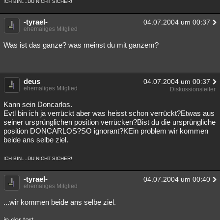
ICH BIN....DU NICHT SICHER!
Besucht
Teilgenommen
Alle
Neue
Geschlossen
-tyrael-
04.07.2004 um 00:37
ehemaliges Mitglied
Lesenswert
Schlüsselwörter
Was ist das ganze? was meinst du mit ganzem?
deus
04.07.2004 um 00:37
ehemaliges Mitglied
Diskussionsleiter
Kann sein Doncarlos.
Evtl bin ich ja verrückt aber was heisst schon verrückt?Etwas aus
seiner ursprünglichen position verrücken?Bist du die ursprüngliche
position DONCARLOS?SO ignorant?KEin problem wir kommen
beide ans selbe ziel.
ICH BIN....DU NICHT SICHER!
-tyrael-
04.07.2004 um 00:40
ehemaliges Mitglied
...wir kommen beide ans selbe ziel.
in der tart...