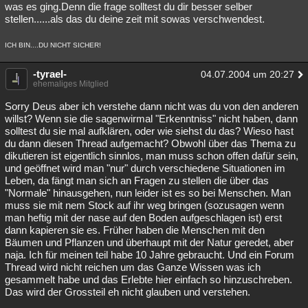
was es ging.Denn die frage solltest du dir besser selber
stellen......als das du deine zeit mit sowas verschwendest.
ICH BIN....DU NICHT SICHER!
-tyrael-
04.07.2004 um 20:27
ehemaliges Mitglied
Sorry Deus aber ich verstehe dann nicht was du von den anderen
willst? Wenn sie die sagenwirmal "Erkenntniss" nicht haben, dann
solltest du sie mal aufklären, oder wie siehst du das? Wieso hast
du dann diesen Thread aufgemacht? Obwohl über das Thema zu
dikutieren ist eigentlich sinnlos, man muss schon offen dafür sein,
und geöffnet wird man "nur" durch verschiedene Situationen im
Leben, da fängt man sich an Fragen zu stellen die über das
"Normale" hinausgehen, nun leider ist es so bei Menschen. Man
muss sie mit nem Stock auf ihr weg bringen (sozusagen wenn
man heftig mit der nase auf den Boden aufgeschlagen ist) erst
dann kapieren sie es. Früher haben die Menschen mit den
Bäumen und Pflanzen und überhaupt mit der Natur geredet, aber
naja. Ich für meinen teil habe 10 Jahre gebraucht. Und ein Forum
Thread wird nicht reichen um das Ganze Wissen was ich
gesammelt habe und das Erlebte hier einfach so hinzuschreben.
Das wird der Grossteil eh nicht glauben und verstehen.