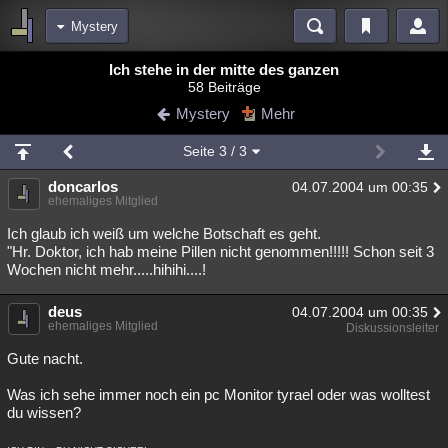
Mystery
Bereiche
Ich stehe in der mitte des ganzen
58 Beiträge
Echtzeit
Diskussionen
Blogs
Videos
Statistiken
Mystery
Mehr
Chat
Wiki
Neuigkeiten
2
Seite
3
/ 3
meine Rubriken
doncarlos
04.07.2004 um 00:35
Menschen
Wissenschaft
Politik
Mystery
Kriminalfälle
ehemaliges Mitglied
Spiritualität
Verschwörungen
Technologie
Ufologie
Ich glaub ich weiß um welche Botschaft es geht.
"Hr. Doktor, ich hab meine Pillen nicht genommen!!!!! Schon seit 3
Wochen nicht mehr.....hihihi....!
Natur
Umfragen
Unterhaltung
weitere Rubriken
deus
04.07.2004 um 00:35
ehemaliges Mitglied
Diskussionsleiter
Philosophie
Träume
Orte
Esoterik
Literatur
Gute nacht.
Astronomie
Helpdesk
Gruppen
Gaming
Filme
Was ich sehe immer noch ein pc Monitor tyrael oder was wolltest
Musik
Clash
Verbesserungen
Allmystery
English
du wissen?
Übersichten