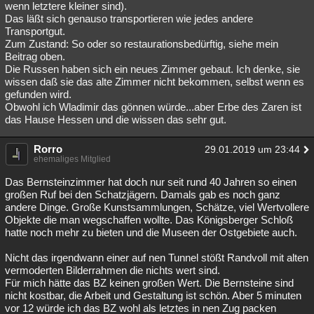
wenn letztere kleiner sind).
Das läßt sich genauso transportieren wie jedes andere
Transportgut.
Zum Zustand: So oder so restaurationsbedürftig, siehe mein
Beitrag oben.
Die Russen haben sich ein neues Zimmer gebaut. Ich denke, sie
wissen daß sie das alte Zimmer nicht bekommen, selbst wenn es
gefunden wird.
Obwohl ich Wladimir das gönnen würde...aber Erbe des Zaren ist
das Hause Hessen und die wissen das sehr gut.
Rorro
29.01.2019 um 23:44
ehemaliges Mitglied
Das Bernsteinzimmer hat doch nur seit rund 40 Jahren so einen
großen Ruf bei den Schatzjägern. Damals gab es noch ganz
andere Dinge. Große Kunstsammlungen, Schätze, viel Wertvollere
Objekte die man wegschaffen wollte. Das Königsberger Schloß
hatte noch mehr zu bieten und die Museen der Ostgebiete auch.
Nicht das irgendwann einer auf nen Tunnel stößt Randvoll mit alten
vermoderten Bilderrahmen die nichts wert sind.
Für mich hätte das BZ keinen großen Wert. Die Bernsteine sind
nicht kostbar, die Arbeit und Gestaltung ist schön. Aber 5 minuten
vor 12 würde ich das BZ wohl als letztes in nen Zug packen