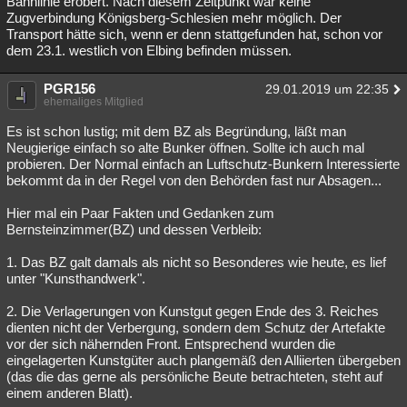
Bahnlinie erobert. Nach diesem Zeitpunkt war keine
Zugverbindung Königsberg-Schlesien mehr möglich. Der
Transport hätte sich, wenn er denn stattgefunden hat, schon vor
dem 23.1. westlich von Elbing befinden müssen.
PGR156
29.01.2019 um 22:35
ehemaliges Mitglied
Es ist schon lustig; mit dem BZ als Begründung, läßt man
Neugierige einfach so alte Bunker öffnen. Sollte ich auch mal
probieren. Der Normal einfach an Luftschutz-Bunkern Interessierte
bekommt da in der Regel von den Behörden fast nur Absagen...
Hier mal ein Paar Fakten und Gedanken zum
Bernsteinzimmer(BZ) und dessen Verbleib:
1. Das BZ galt damals als nicht so Besonderes wie heute, es lief
unter "Kunsthandwerk".
2. Die Verlagerungen von Kunstgut gegen Ende des 3. Reiches
dienten nicht der Verbergung, sondern dem Schutz der Artefakte
vor der sich nähernden Front. Entsprechend wurden die
eingelagerten Kunstgüter auch plangemäß den Alliierten übergeben
(das die das gerne als persönliche Beute betrachteten, steht auf
einem anderen Blatt).