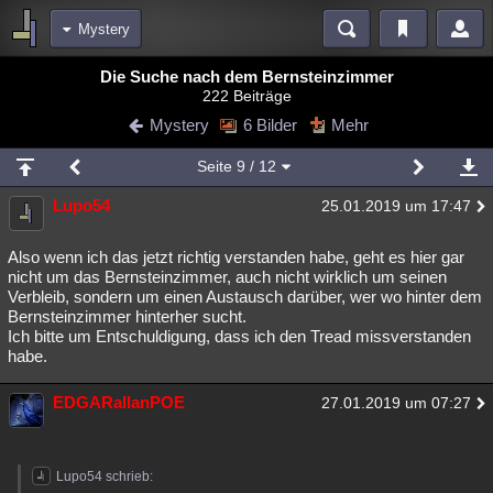
Mystery
Bereiche
Die Suche nach dem Bernsteinzimmer
222 Beiträge
Echtzeit
Diskussionen
Blogs
Videos
Statistiken
Mystery
6 Bilder
Mehr
Chat
Wiki
Neuigkeiten
3
Seite
9
/ 12
meine Rubriken
Lupo54
25.01.2019 um 17:47
Menschen
Wissenschaft
Politik
Mystery
Kriminalfälle
Spiritualität
Verschwörungen
Technologie
Ufologie
Also wenn ich das jetzt richtig verstanden habe, geht es hier gar
nicht um das Bernsteinzimmer, auch nicht wirklich um seinen
Verbleib, sondern um einen Austausch darüber, wer wo hinter dem
Natur
Umfragen
Unterhaltung
Bernsteinzimmer hinterher sucht.
weitere Rubriken
Ich bitte um Entschuldigung, dass ich den Tread missverstanden
habe.
Philosophie
Träume
Orte
Esoterik
Literatur
EDGARallanPOE
27.01.2019 um 07:27
Astronomie
Helpdesk
Gruppen
Gaming
Filme
Musik
Clash
Verbesserungen
Allmystery
English
Lupo54 schrieb:
Übersichten