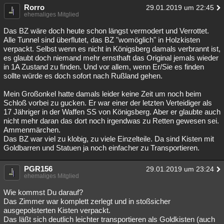
Rorro
29.01.2019 um 22:45
ehemaliges Mitglied
Das BZ wäre doch heute schon längst vermodert und Verrottet.
Alle Tunnel sind überflutet, das BZ "womöglich" in Holzkisten
verpackt. Selbst wenn es nicht in Königsberg damals verbrannt ist,
es glaubt doch niemand mehr ernsthaft das Original jemals wieder
in 1A Zustand zu finden. Und vor allem, wenn Er/Sie es finden
sollte würde es doch sofort nach Rußland gehen.
Mein Großonkel hatte damals leider keine Zeit um noch beim
Schloß vorbei zu gucken. Er war einer der letzten Verteidiger als
17 Jähriger in der Waffen SS von Königsberg. Aber er glaubte auch
nicht mehr daran das dort noch irgendwas zu Retten gewesen sei.
Ammenmärchen.
Das BZ war viel zu klobig, zu viele Einzelteile. Da sind Kisten mit
Goldbarren und Statuen ja noch einfacher zu Transportieren.
PGR156
29.01.2019 um 23:24
ehemaliges Mitglied
Wie kommst Du darauf?
Das Zimmer war komplett zerlegt und in stoßsicher
ausgepolsterten Kisten verpackt.
Das läßt sich deutlich leichter transportieren als Goldkisten (auch