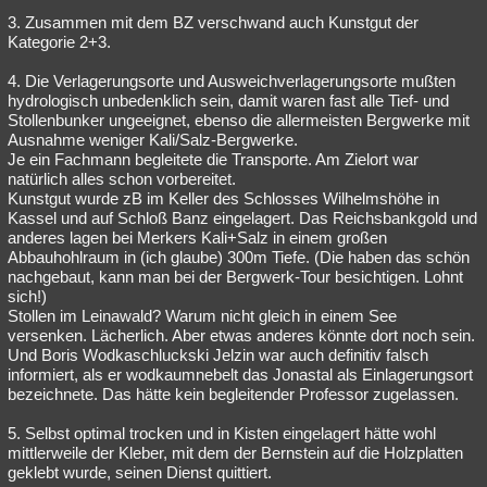
3. Zusammen mit dem BZ verschwand auch Kunstgut der
Kategorie 2+3.
4. Die Verlagerungsorte und Ausweichverlagerungsorte mußten
hydrologisch unbedenklich sein, damit waren fast alle Tief- und
Stollenbunker ungeeignet, ebenso die allermeisten Bergwerke mit
Ausnahme weniger Kali/Salz-Bergwerke.
Je ein Fachmann begleitete die Transporte. Am Zielort war
natürlich alles schon vorbereitet.
Kunstgut wurde zB im Keller des Schlosses Wilhelmshöhe in
Kassel und auf Schloß Banz eingelagert. Das Reichsbankgold und
anderes lagen bei Merkers Kali+Salz in einem großen
Abbauhohlraum in (ich glaube) 300m Tiefe. (Die haben das schön
nachgebaut, kann man bei der Bergwerk-Tour besichtigen. Lohnt
sich!)
Stollen im Leinawald? Warum nicht gleich in einem See
versenken. Lächerlich. Aber etwas anderes könnte dort noch sein.
Und Boris Wodkaschluckski Jelzin war auch definitiv falsch
informiert, als er wodkaumnebelt das Jonastal als Einlagerungsort
bezeichnete. Das hätte kein begleitender Professor zugelassen.
5. Selbst optimal trocken und in Kisten eingelagert hätte wohl
mittlerweile der Kleber, mit dem der Bernstein auf die Holzplatten
geklebt wurde, seinen Dienst quittiert.