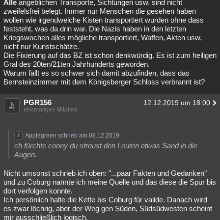
Alle
angeblichen Transporte, Sichtungen usw. sind nicht
zweifelsfrei belegt. Immer nur Menschen die gesehen haben
wollen wie irgendwelche Kisten transportiert wurden ohne dass
feststeht, was da drin war. Die Nazis haben in den letzten
Kriegswochen alles mögliche transportiert, Waffen, Akten usw,
nicht nur Kunstschätze.
Die Fixierung auf das BZ ist schon denkwürdig. Es ist zum heiligen
Gral des 20ten/21ten Jahrhunderts geworden.
Warum fällt es so schwer sich damit abzufinden, dass das
Bernsteinzimmer mit dem Königsberger Schloss verbrannt ist?
PGR156
12.12.2019 um 18:00
ehemaliges Mitglied
Applegreen schrieb am 08.12.2019:
ch fürchte conny du streust den Leuten etwas Sand in die
Augen.
Nicht umsonst schrieb ich oben: "...paar Fakten und Gedanken"
und zu Coburg nannte ich meine Quelle und das diese die Spur bis
dort verfolgen konnte.
Ich persönlich halte die Kette bis Coburg für valide. Danach wird
es zwar löchrig, aber der Weg gen Süden, Südsüdwesten scheint
mir ausschließlich logisch.