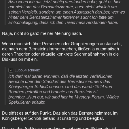
Also wenn ich das jetzt richtig verstanden habe, geht es hier
Besucht
Teilgenommen
Alle
Neue
Geschlossen
gar nicht um das Bernsteinzimmer, auch nicht wirklich um
seinen Verbleib, sondern um einen Austausch darüber, wer wo
hinter dem Bernsteinzimmer hinterher sucht.Ich bitte um
Lesenswert
Schlüsselwörter
Entschuldigung, dass ich den Tread missverstanden habe.
Na ja, nicht so ganz meiner Meinung nach.
Wenn man sich über Personen oder Gruppierungen austauscht,
die nach dem Bernsteinzimmer suchen, fließen ja automatisch
deren Theorien oder aktuelle konkrete Suchmaßnahmen in die
Diskussion mit ein.
Lupo54 schrieb:
Ich darf mal daran erinnern, daß die letzten verläßlichen
Berichte über den Standort des Bernsteinzimmers das
Königsberger Schloß nennen. Und das wurde 1944 von
Bomben getroffen und brannte aus.Bernstein ist
brennbar...Nun gut, wir sind hier im Mystery-Forum. Wildes
Spekulieren erlaubt.
Du triffst es auf den Punkt. Das sich das Bernsteinzimmer, im
Königsberger Schloß befand ist unstrittig und belegbar.
Das es das Schloss nie verlassen hat und zerstört wurde, ist