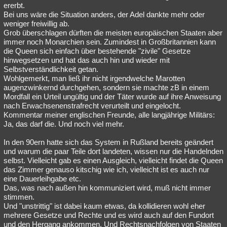
ererbt.
Bei uns wäre die Situation anders, der Adel dankte mehr oder
weniger freiwillig ab.
Grob überschlagen dürften die meisten europäischen Staaten aber
immer noch Monarchien sein. Zumindest in Großbritannien kann
die Queen sich einfach über bestehende "zivile" Gesetze
hinwegsetzen und hat das auch hin und wieder mit
Selbstverständlichkeit getan.
Wohlgemerkt, man ließ ihr nicht irgendwelche Marotten
augenzwinkernd durchgehen, sondern sie machte zB in einem
Mordfall ein Urteil ungültig und der Täter wurde auf ihre Anweisung
nach Erwachsenenstrafrecht verurteilt und eingelocht.
Kommentar meiner englischen Freunde, alle langjährige Militärs:
Ja, das darf die. Und noch viel mehr.
In den 90ern hatte sich das System in Rußland bereits geändert
und warum die paar Teile dort landeten, wissen nur die Handelnden
selbst. Vielleicht gab es einen Ausgleich, vielleicht findet die Queen
das Zimmer genauso kitschig wie ich, vielleicht ist es auch nur
eine Dauerleihgabe etc.
Das, was nach außen hin kommuniziert wird, muß nicht immer
stimmen.
Und "unstrittig" ist dabei kaum etwas, da kollidieren wohl eher
mehrere Gesetze und Rechte und es wird auch auf den Fundort
und den Hergang ankommen. Und Rechtsnachfolgen von Staaten