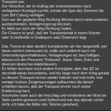
Transport war.
Der Historiker, der im Auftrag der Innenministerien nach
verlagertem Kunstgut suchte, konnte die Spur des Zimmers bis
zum Bhf Coburg verfolgen.
Dort war der geplante Weg Richtung Westen durch einen anderen,
ausbrennenden, Verlagerungszug blockiert.
Es blieb nur noch der Weg Richtung Süden.
Die Chance ist groß, daß der Transportinhalt in einem Kloster-
oder Schloßkeller in Südbayern oder Österreich liegt.
Das Thema ist aber deutlich komplizierter als hier dargestellt, wer
daran wirklich interessiert ist, sollte sich vielleicht auch mit
Unterstellungsverhältnissen, Verlagerungen etc beschäftigen,
ebenso mit den Personen "Keiluweit", Bauer Stein, Enke und
diversen deutschen Adelshäusern.
Es fehlen durchaus noch andere Kunstgüter, aber das BZ ist
desshalb etwas besonderes, weil bis lange nach dem Krieg gerade
zu diesem Transport immer wieder Indizien und mal mehr, mal
weniger kuriose Zeugenaussagen auftauchten die darauf
schließen lassen, daß der Transport immer noch seiner
Entdeckung harrt.
Ansonsten wäre auch der Anschlag und mindestens der Mord an
Stein sinnfrei gewesen (und Selbstmord war das damals sicher
nicht, ich habe die Bilder des Tatortes gesehen).