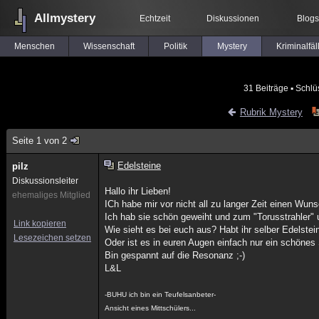
Allmystery
Echtzeit
Diskussionen
Blogs
Menschen
Wissenschaft
Politik
Mystery
Kriminalfäl
31 Beiträge
▪ Schlü
Rubrik Mystery
Seite 1 von 2
Edelsteine
pilz
Diskussionsleiter
Hallo ihr Lieben!
ehemaliges Mitglied
ICh habe mir vor nicht all zu langer Zeit einen Wun
Ich hab sie schön geweiht und zum "Torusstrahler" 
Link kopieren
Wie sieht es bei euch aus? Habt ihr selber Edelstei
Lesezeichen setzen
Oder ist es in euren Augen einfach nur ein schönes
Bin gespannt auf die Resonanz ;-)
L&L
-BUHU ich bin ein Teufelsanbeter-
Ansicht eines Mittschülers...