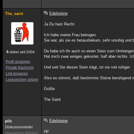
Edelsteine
The_saint
Ja Du hast Recht.
Ich habe meine Frau betrogen.
Sie war, als sie es herausbekam, sehr unruhig und 
Da habe ich Ihr auch so einen Stein zum Umhängen gek
dabei seit 2004
Hat mich zwar einiges gekostet, half aber nichts. I
Profil anzeigen
Und seit Sie diesen Stein trägt, ist sie viel ruhiger.
Private Nachricht
Link kopieren
Also es stimmt, daß bestimmte Steine beruhigend w
Lesezeichen setzen
Grüße
The Saint
Edelsteine
pilz
Diskussionsleiter
Hi!
ehemaliges Mitglied