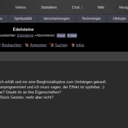
Videos
Statistiken
Chat
Wiki
Neuig
2
le
Spiritualität
Verschwörungen
Technologie
Ufologie
Edelsteine
sselwörter:
Edelsteine
▪ Abonnieren:
Feed
E-Mail
Beobachten
Antworten
Suchen
Infos
sch erfüllt und mir eine Bergkristallspitze zum Umhängen gekauft.
umprogrammiert und ich muss sagen, der Effekt ist spührbar ;-)
ne? Glaubt ihr an ihre Eigenschaften?
 Stück Gestein, mehr aber nicht?