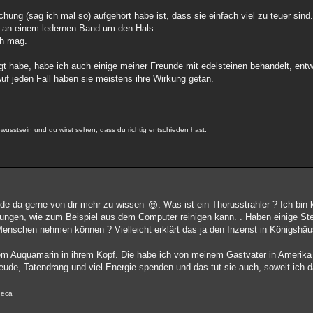
hung (sag ich mal so) aufgehört habe ist, dass sie einfach viel zu teuer sind
n an einem ledernen Band um den Hals.
ch mag.
tigt habe, habe ich auch einige meiner Freunde mit edelsteinen behandelt, ent
Auf jeden Fall haben sie meistens ihre Wirkung getan.
usstsein und du wirst sehen, dass du richtig entschieden hast.
ürde da gerne von dir mehr zu wissen
. Was ist ein Thorusstrahler ? Ich bin
ungen, wie zum Beispiel aus dem Computer reinigen kann. . Haben einige Ste
 Menschen nehmen können ? Vielleicht erklärt das ja den Inzenst in Königshä
 einem Auquamarin in ihrem Kopf. Die habe ich von meinem Gastvater in Amer
freude, Tatendrang und viel Energie spenden und das tut sie auch, soweit ich 
eneca