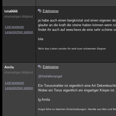
Edelsteine
lola6666
ehemaliges Mitglied
ja habe auch einen bergkristal und einen eigenen de
glaube an die kraft die steine haben können wenn s
Link kopieren
findet ihr auch auf www.hexe.de eine sehr schöne se
Lesezeichen setzen
lola
Nicht das Leben sonder Ihr seid euer schwerster Gegner
Edelsteine
Amila
ehemaliges Mitglied
@thefallenangel
Link kopieren
Ein Torusstrahler ist eigentlich eine Art Dekenleuch
Lesezeichen setzen
Wobei ein Torus eigentlich ein ringartiger Körper i
lg Amila
Angst führt zu falschen Entscheidungen. Handle aus Mut und Bew