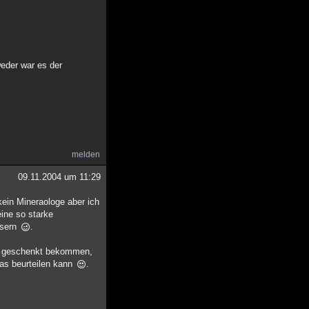
.
weder war es der
melden
09.11.2004 um 11:29
 kein Mineraologe aber ich
ine so starke
usern
.
ika geschenkt bekommen,
das beurteilen kann
.