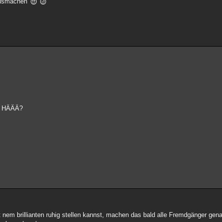
 ausmachen
 . HÄÄÄ?
 nem brillianten ruhig stellen kannst, machen das bald alle Fremdgänger gen