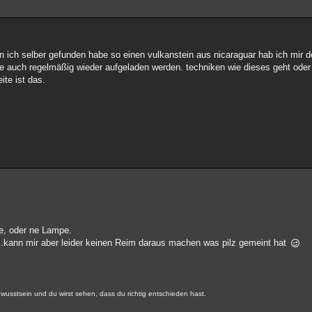
n ich selber gefunden habe so einen vulkanstein aus nicaraguar hab ich mir d
ie auch regelmäßig wieder aufgeladen werden. techniken wie dieses geht oder
ite ist das.
te, oder ne Lampe.
st...kann mir aber leider keinen Reim daraus machen was pilz gemeint hat
usstsein und du wirst sehen, dass du richtig entschieden hast.