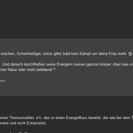
ik machen, Scheinheiliger, sonst gibts bald kein Kämpf um deine Frau mehr
n. Und danach durchfließen seine Energien meinen ganzen körper. Aber was ist
scher Natur oder mehr belebend ?
eneca
nen Thorusstrahler, d.h. das er einen Energiefluss bewirkt, der wie bei nem 
ument und nicht Entwickler)