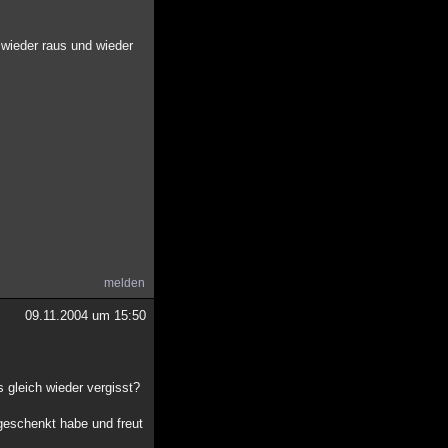
wieder raus und wieder
melden
09.11.2004 um 15:50
 gleich wieder vergisst?
 geschenkt habe und freut