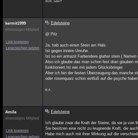
AUA, oder?
Edelsteine
kermit1999
ehemaliges Mitglied
@ Pilz
Link kopieren
Ja, hab auch einen Stein am Hals.
Lesezeichen setzen
Ist gegen innere Unruhe.
Ist so ein antrazit Farbendere glatter stein.( Namen
Also ich glaube das man schon fest dran glauben 
funktioniert.Ist wie mit jedem Glücksbringer.
Aber ich bin der festen Überzeugung das manche s
oder rosenquarz schon einfluß auf die psyche habe
B.A
Edelsteine
Amila
ehemaliges Mitglied
Ich glaube zwar die Kraft der Steine, da sie ja von
Sie besitzen eine nicht zu leugnende Kraft, die auc
Link kopieren
Habe mich auch mit ihrer Wirkung auf die verschie
Lesezeichen setzen