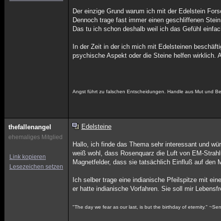
Der einzige Grund warum ich mit der Edelstein Forsc
Dennoch trage fast immer einen geschliffenen Stei
Das tu ich schon deshalb weil ich das Gefühl einfa
In der Zeit in der ich mich mit Edelsteinen beschäf
psychische Aspekt oder die Steine helfen wirklich. 
Angst führt zu falschen Entscheidungen. Handle aus Mut und Bew
Edelsteine
thefallenangel
ehemaliges Mitglied
Hallo, ich finde das Thema sehr interessant und w
weiß wohl, dass Rosenquarz die Luft von EM-Strahl
Link kopieren
Magnetfelder, dass sie tatsächlich Einfluß auf den
Lesezeichen setzen
Ich selber trage eine indianische Pfeilspitze mit
er hatte indianische Vorfahren. Sie soll mir Lebens
"The day we fear as our last, is but the birthday of eternity." ~S