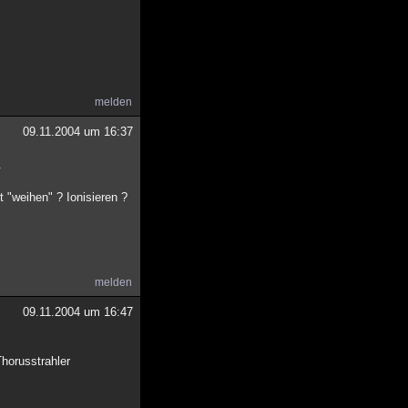
melden
09.11.2004 um 16:37
.
 "weihen" ? Ionisieren ?
melden
09.11.2004 um 16:47
Thorusstrahler