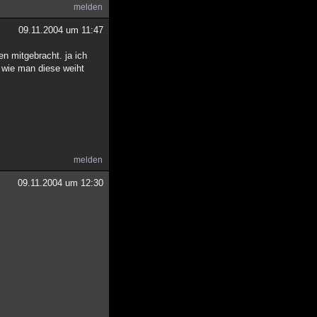
melden
09.11.2004 um 11:47
en mitgebracht. ja ich
 wie man diese weiht
melden
09.11.2004 um 12:30