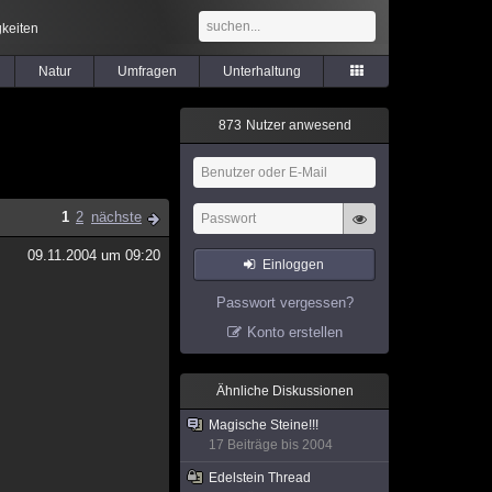
keiten
Natur
Umfragen
Unterhaltung
8
7
3
Nutzer anwesend
1
2
nächste
09.11.2004 um 09:20
Einloggen
Passwort vergessen?
Konto erstellen
Ähnliche Diskussionen
Magische Steine!!!
17 Beiträge bis 2004
Edelstein Thread