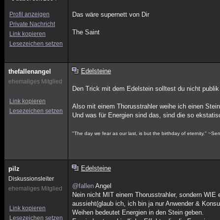
Profil anzeigen
Das wäre supernett von Dir
Private Nachricht
The Saint
Link kopieren
Lesezeichen setzen
Edelsteine
thefallenangel
ehemaliges Mitglied
Den Trick mit dem Edelstein solltest du nicht publ
Link kopieren
Also mit einem Thorusstrahler weihe ich einen Stei
Lesezeichen setzen
Und was für Energien sind das, sind die so ekstati
"The day we fear as our last, is but the birthday of eternity." ~S
Edelsteine
pilz
Diskussionsleiter
@fallen
Angel
ehemaliges Mitglied
Nein nicht MIT einem Thorusstrahler, sondern WIE ei
aussieht(glaub ich, ich bin ja nur Anwender & Kons
Link kopieren
Weihen bedeutet Energien in den Stein geben.
Lesezeichen setzen