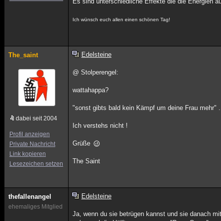
Es sind unterschiedliche Effekte die die Energien
Ich wünsch euch allen einen schönen Tag!
Edelsteine
The_saint
@ Stolperengel:
wattahappa?
"sonst gibts bald kein Kämpf um deine Frau mehr"
dabei seit 2004
Ich verstehs nicht !
Profil anzeigen
Grüße
Private Nachricht
Link kopieren
The Saint
Lesezeichen setzen
Edelsteine
thefallenangel
ehemaliges Mitglied
Ja, wenn du sie betrügen kannst und sie danach mit