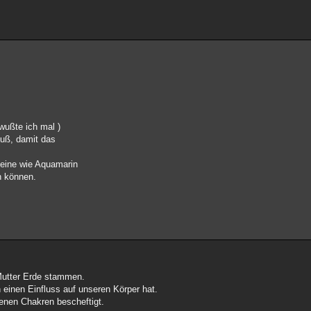
 wußte ich mal )
muß, damit das
teine wie Aquamarin
n können.
 Mutter Erde stammen.
h einen Einfluss auf unseren Körper hat.
denen Chakren bescheftigt.