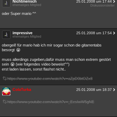
Nichtmensch
25.01.2008 um 17:44
ehemaliges Mitglied
Diskussionsleiter
oder Super mario ^^
impressive
25.01.2008 um 17:54
ehemaliges Mitglied
obergeil! für mario hab ich mir sogar schon die gitarrentabs
besorgt
muss allerdings zugeben,dafür muss man schon extrem gestört
sein
(wie folgendes video beweist^^)
erst laden lassen, sonst flashst nicht..
https://www.youtube.com/watch?v=aZpD0btOZx8
ColaTurka
25.01.2008 um 18:37
https://www.youtube.com/watch?v=_EesIwW5gNE