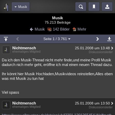
Musik
Bereiche
Musik
75.213 Beiträge
Echtzeit
Diskussionen
Blogs
Videos
Statistiken
Musik
142 Bilder
Mehr
Chat
Wiki
Neuigkeiten
2
Seite
1
/ 3.761
meine Rubriken
Nichtmensch
25.01.2008 um 13:48
Menschen
Wissenschaft
Politik
Mystery
Kriminalfälle
ehemaliges Mitglied
Diskussionsleiter
Spiritualität
Verschwörungen
Technologie
Ufologie
Da ich den Musik-Thread nicht mehr finde,und meine Profil Musik
dadurch nich mehr geht, eröffne ich mal einen neuen Thread dazu.
Natur
Umfragen
Unterhaltung
Ihr könnt hier Musik Hochladen,Musikvideos reinstellen,Alles eben
weitere Rubriken
was mit Musik zu tun hat
Philosophie
Träume
Orte
Esoterik
Literatur
Viel spass
Astronomie
Helpdesk
Gruppen
Gaming
Filme
Nichtmensch
25.01.2008 um 13:50
Musik
Clash
Verbesserungen
Allmystery
English
ehemaliges Mitglied
Diskussionsleiter
Übersichten