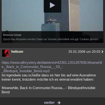
Externer Inhalt
Durch das Abspielen werden Daten an Youtube übermittelt und ggf. Cookies gesetzt.
helicon
25.01.2008 um 20:03
https://www.allmystery.de/dateien/uh42301,1201287836,Meanwhil
e,_Back_in_Communist_Russia_-_03_-
_Blindspot_Invisible_Bend.mp3
Ist irgendwie sau scheiße dass es hier bis auf eine Ausnahme
keiner kennt, trotzdem möchte ich es einmal erwähnt haben:
Meanwhile, Back In Communist Russia... - Blindspot/Invisible
Bend
weiter