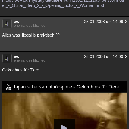
https://www.allmystery.de/dateien/uh42301,1201265454,Wolfmoth
er_-_Guitar_Hero_2_-_Opening_Licks_-_Woman.mp3
Besucht
Teilgenommen
Alle
Neue
Geschlossen
Lesenswert
Schlüsselwörter
aw
25.01.2008 um 14:09
ehemaliges Mitglied
Alles was illegal is praktisch ^^
aw
25.01.2008 um 14:09
ehemaliges Mitglied
Gekochtes für Tiere.
Japanische Kampfhörspiele - Gekochtes für Tiere