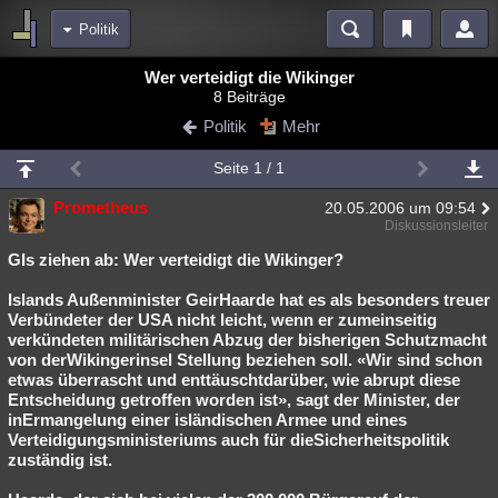
Politik
Bereiche
Wer verteidigt die Wikinger
8 Beiträge
Echtzeit
Diskussionen
Blogs
Videos
Statistiken
Politik
Mehr
Chat
Wiki
Neuigkeiten
Seite 1 / 1
meine Rubriken
Prometheus
20.05.2006 um 09:54
Menschen
Wissenschaft
Politik
Mystery
Kriminalfälle
Diskussionsleiter
Spiritualität
Verschwörungen
Technologie
Ufologie
GIs ziehen ab: Wer verteidigt die Wikinger?
Islands Außenminister GeirHaarde hat es als besonders treuer
Natur
Umfragen
Unterhaltung
Verbündeter der USA nicht leicht, wenn er zumeinseitig
weitere Rubriken
verkündeten militärischen Abzug der bisherigen Schutzmacht
von derWikingerinsel Stellung beziehen soll. «Wir sind schon
Philosophie
Träume
Orte
Esoterik
Literatur
etwas überrascht und enttäuschtdarüber, wie abrupt diese
Entscheidung getroffen worden ist», sagt der Minister, der
Astronomie
Helpdesk
Gruppen
Gaming
Filme
inErmangelung einer isländischen Armee und eines
Verteidigungsministeriums auch für dieSicherheitspolitik
Musik
Clash
Verbesserungen
Allmystery
English
zuständig ist.
Übersichten