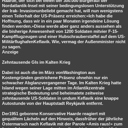
Haarde, der sich bei vielen der 300.000 Bürgerauf der
Nordatlantik-Insel mit seiner bedingungslosen Unterstützung
Besucht
Teilgenommen
Alle
Neue
Geschlossen
der Irak- Invasionunbeliebt gemacht hat, will nun wenigstens
einen Teilerhalt der US-Präsenz erreichen:«Ich habe die
Lesenswert
Schlüsselwörter
Hoffnung, dass wir in ein paar Monaten irgendeine Lösung
finden werden.»Diese werde aber ganz anders aussehen als
die bisherige Anwesenheit von 1200 Soldaten mitvier F-15-
Kampfflugzeugen und einer Hubschrauberstaffel auf dem US-
MilitärflughafenKeflavik. Wie, vermag der Außenminister nicht
zu sagen.
Anzeige
Zehntausende GIs im Kalten Krieg
Dabei ist auch die im März vonWashington aus
Kostengründen gestrichene Präsenz ohnehin nur ein
schwacher Abglanzvergangener Tage. Im Kalten Krieg hatte
Island wegen seiner Lage mitten im Atlantikzentrale
strategische Bedeutung und beheimatete zeitweise
zehntausende US-Soldaten in undum Keflavik eine knappe
Autostunde von der Hauptstadt Reykjavik entfernt.
Der1951 geborene Konservative Haarde reagiert mit
gequältem Lächeln auf den Hinweis, dassfrüher der jährliche
Ostermarsch nach Keflavik mit der Parole «Amis raus!» zum