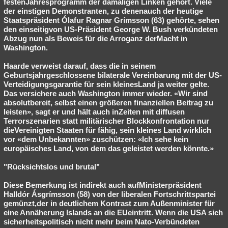
festenJahresprogramm der damaligen Linken gehört. Viele
der einstigen Demonstranten, zu denenauch der heutige
Staatspräsident Ólafur Ragnar Grímsson (63) gehörte, sehen
den einseitigvon US-Präsident George W. Bush verkündeten
Abzug nun als Beweis für die Arroganz derMacht in
Washington.
Haarde verweist darauf, dass die in seinem
Geburtsjahrgeschlossene bilaterale Vereinbarung mit der US-
Verteidigungsgarantie für sein kleinesLand ja weiter gelte.
Das versichere auch Washington immer wieder. «Wir sind
absolutbereit, selbst einen größeren finanziellen Beitrag zu
leisten», sagt er und hält auch inZeiten mit diffusen
Terrorszenarien statt militärischer Blockkonfrontation nur
dieVereinigten Staaten für fähig, sein kleines Land wirklich
vor «dem Unbekannten» zuschützen: «Ich sehe kein
europäisches Land, von dem das geleistet werden könnte.»
"Rücksichtslos und brutal"
Diese Bemerkung ist indirekt auch aufMinisterpräsident
Halldór Ásgrímsson (58) von der liberalen Fortschrittspartei
gemünzt,der in deutlichem Kontrast zum Außenminister für
eine Annäherung Islands an die EUeintritt. Wenn die USA sich
sicherheitspolitisch nicht mehr beim Nato-Verbündeten