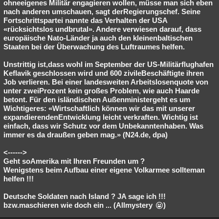
ohneeigenes Militär engagieren wollen, müsse man sich eben
nach anderen umschauen, sagt derRegierungschef. Seine
Fortschrittspartei nannte das Verhalten der USA
«rücksichtslos undbrutal». Andere verwiesen darauf, dass
europäische Nato-Länder ja auch den kleinenbaltischen
Staaten bei der Überwachung des Luftraumes helfen.
Unstrittig ist,dass wohl im September der US-Militärflughafen
Keflavik geschlossen wird und 600 zivileBeschäftigte ihren
Job verlieren. Bei einer landesweiten Arbeitslosenquote von
unter zweiProzent kein großes Problem, wie auch Haarde
betont. Für den isländischen Außenministergeht es um
Wichtigeres: «Wirtschaftlich können wir das mit unserer
expandierendenEntwicklung leicht verkraften. Wichtig ist
einfach, dass wir Schutz vor dem Unbekanntenhaben. Was
immer es da draußen geben mag.» (N24.de, dpa)
<------>
Geht soAmerika mit Ihren Freunden um ?
Wenigstens beim Aufbau einer eigene Volkarmee sollteman
helfen !!!
Deutsche Soldaten nach Island ? JA sage ich !!!
bzw.maschieren wie doch ein ... (Allmystery
)