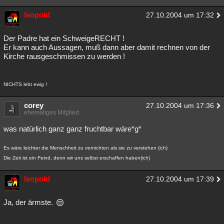
Besucht
Teilgenommen
Alle
Neue
Geschlossen
leopold
27.10.2004 um 17:32
Lesenswert
Schlüsselwörter
Der Padre hat ein SchweigeRECHT !
Er kann auch Aussagen, muß dann aber damit rechnen von der
Kirche rausgeschmissen zu werden !
NICHTS lebt ewig !
corey
27.10.2004 um 17:36
ehemaliges Mitglied
was natürlich ganz ganz fruchtbar wäre*g*
Es wäre leichter die Menschheit zu vernichten als sie zu verstehen (ich)
Die Zeit ist ein Feind, denn wir uns selbst erschaffen haben(ich)
leopold
27.10.2004 um 17:39
Ja, der ärmste.