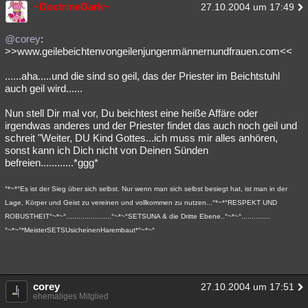
~DoctrineDark~
27.10.2004 um 17:49
@corey
:
>>www.geilebeichtenvongeilenjungenmännernundfrauen.com<<
......aha.....und die sind so geil, das der Priester im Beichtstuhl
auch geil wird......
Nun stell Dir mal vor, Du beichtest eine heiße Affäre oder
irgendwas anderes und der Priester findet das auch noch geil und
schreit "Weiter, DU Kind Gottes...ich muss mir alles anhören,
sonst kann ich Dich nicht von Deinen Sünden
befreien............*ggg*
°*~*°Es ist der Sieg über sich selbst. Nur wenn man sich selbst besiegt hat, ist man in der
Lage, Körper und Geist zu vereinen und vollkommen zu nutzen...°*~*°RESPEKT UND
ROBUSTHEIT°~*~°......................°~*~°SETSUNA & die Dritte Ebene..°~*~°..............
°~*~°*MeisterSETSUsicheinenHarembaut*°~*~°
corey
27.10.2004 um 17:51
ehemaliges Mitglied