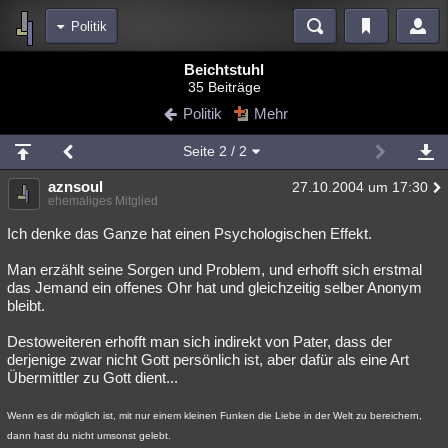
Politik
Bereiche
Beichtstuhl
35 Beiträge
Echtzeit
Diskussionen
Blogs
Videos
Statistiken
Politik
Mehr
Chat
Wiki
Neuigkeiten
3
Seite
2
/ 2
meine Rubriken
aznsoul
27.10.2004 um 17:30
Menschen
Wissenschaft
Politik
Mystery
Kriminalfälle
ehemaliges Mitglied
Spiritualität
Verschwörungen
Technologie
Ufologie
Ich denke das Ganze hat einen Psychologischen Effekt.
Man erzählt seine Sorgen und Problem, und erhofft sich erstmal
Natur
Umfragen
Unterhaltung
das Jemand ein offenes Ohr hat und gleichzeitig selber Anonym
weitere Rubriken
bleibt.
Philosophie
Träume
Orte
Esoterik
Literatur
Destoweiteren erhofft man sich indirekt von Pater, dass der
derjenige zwar nicht Gott persönlich ist, aber dafür als eine Art
Astronomie
Helpdesk
Gruppen
Gaming
Filme
Übermittler zu Gott dient...
Musik
Clash
Verbesserungen
Allmystery
English
Wenn es dir möglich ist, mit nur einem kleinen Funken die Liebe in der Welt zu bereichern,
dann hast du nicht umsonst gelebt.
Übersichten