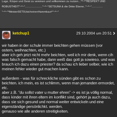
Lage, Körper und Geist zu vereinen und vollkommen zu nutzen...°*~*°RESPEKT UND
ROBUSTHEIT°~*~°......................°~*~°SETSUNA & die Dritte Ebene..°~*~°..............
°~*~°*MeisterSETSUsicheinenHarembaut*°~*~°
ketchup1
29.10.2004 um 20:51
wir haben in der schule immer beichten gehen müssen (vor
ostern, weihnachten, etc.)
aber ich geh jetzt nicht mehr beichten, weil ich mir denk, wenn cih
was falsch gemacht habe, dann weiß das gott ja sowieso. und was
brauch ich dazu einen priester? da schau ich lieber selber, wie ich
meinen fehler wieder gut machen kann.
außerdem - was für schreckliche sünden gibt es schon zu
beichten. ich mein, es ist schlimm, wenn man jemanden ermordet,
etc.
aber z.B. "du sollst vater u mutter ehren" -> es ist ja völlig normal,
dass kinder mit ihren eltern im konflikt sind, gehört ja auch dazu,
dass sie sich gesund und normal weiter entwickeln und eine
eigenständige persönlichkt. werden.
genauso wie alle anderen streitigkeiten.