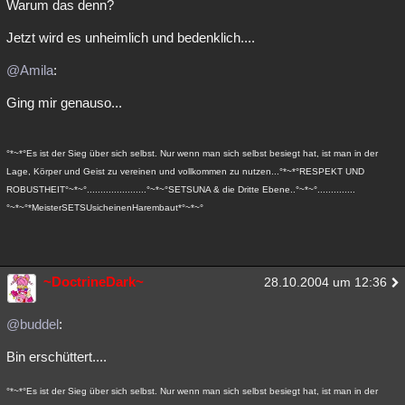
Warum das denn?
Jetzt wird es unheimlich und bedenklich....
@Amila
:
Ging mir genauso...
°*~*°Es ist der Sieg über sich selbst. Nur wenn man sich selbst besiegt hat, ist man in der
Lage, Körper und Geist zu vereinen und vollkommen zu nutzen...°*~*°RESPEKT UND
ROBUSTHEIT°~*~°......................°~*~°SETSUNA & die Dritte Ebene..°~*~°..............
°~*~°*MeisterSETSUsicheinenHarembaut*°~*~°
~DoctrineDark~
28.10.2004 um 12:36
@buddel
:
Bin erschüttert....
°*~*°Es ist der Sieg über sich selbst. Nur wenn man sich selbst besiegt hat, ist man in der