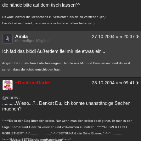
die hände bitte auf dem tisch lassen^^
Es wäre leichter die Menschheit zu vernichten als sie zu verstehen (ich)
Die Zeit ist ein Feind, denn wir uns selbst erschaffen haben(ich)
Amila
27.10.2004 um 20:37
ehemaliges Mitglied
Ich fad das blöd! Außerdem fiel mir nie etwas ein...
Angst führt zu falschen Entscheidungen. Handle aus Mut und Bewusstsein und du wirst
sehen, dass du richtig entschieden hast.
~DoctrineDark~
28.10.2004 um 09:41
@corey
:
...........Wieso...?.. Denkst Du, ich könnte unanständige Sachen
machen?
°*~*°Es ist der Sieg über sich selbst. Nur wenn man sich selbst besiegt hat, ist man in der
Lage, Körper und Geist zu vereinen und vollkommen zu nutzen...°*~*°RESPEKT UND
ROBUSTHEIT°~*~°......................°~*~°SETSUNA & die Dritte Ebene..°~*~°..............
°~*~°*MeisterSETSUsicheinenHarembaut*°~*~°