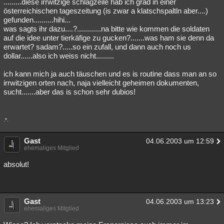
.........diese irrwitzige schlagzeile hab ich grad in einer
österreichischen tageszeitung (is zwar a klatschspaltln aber....)
gefunden..........hihi...
was sagts ihr dazu....?............na bitte wie kommen die soldaten
auf die idee unter tierkäfige zu gucken?.......was ham sie denn da
erwartet? sadam?.....so ein zufall, und dann auch noch us
dollar......also ich weiss nicht.........
ich kann mich ja auch täuschen und es is routine dass man an so
irrwitzigen orten nach, naja vielleicht geheimen dokumenten,
sucht.......aber das is schon sehr dubios!
.*.
Gast
04.06.2003 um 12:59
ehemaliges Mitglied
absolut!
Gast
04.06.2003 um 13:23
ehemaliges Mitglied