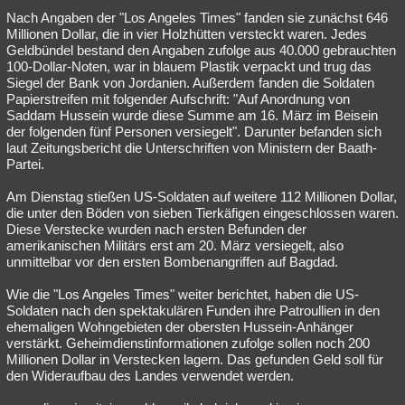
Nach Angaben der "Los Angeles Times" fanden sie zunächst 646
Besucht
Teilgenommen
Alle
Neue
Geschlossen
Millionen Dollar, die in vier Holzhütten versteckt waren. Jedes
Geldbündel bestand den Angaben zufolge aus 40.000 gebrauchten
Lesenswert
Schlüsselwörter
100-Dollar-Noten, war in blauem Plastik verpackt und trug das
Siegel der Bank von Jordanien. Außerdem fanden die Soldaten
Papierstreifen mit folgender Aufschrift: "Auf Anordnung von
Saddam Hussein wurde diese Summe am 16. März im Beisein
der folgenden fünf Personen versiegelt". Darunter befanden sich
laut Zeitungsbericht die Unterschriften von Ministern der Baath-
Partei.
Am Dienstag stießen US-Soldaten auf weitere 112 Millionen Dollar,
die unter den Böden von sieben Tierkäfigen eingeschlossen waren.
Diese Verstecke wurden nach ersten Befunden der
amerikanischen Militärs erst am 20. März versiegelt, also
unmittelbar vor den ersten Bombenangriffen auf Bagdad.
Wie die "Los Angeles Times" weiter berichtet, haben die US-
Soldaten nach den spektakulären Funden ihre Patroullien in den
ehemaligen Wohngebieten der obersten Hussein-Anhänger
verstärkt. Geheimdienstinformationen zufolge sollen noch 200
Millionen Dollar in Verstecken lagern. Das gefunden Geld soll für
den Wideraufbau des Landes verwendet werden.