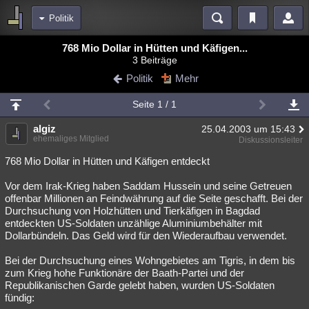
Politik
Bereiche
768 Mio Dollar in Hütten und Käfigen...
3 Beiträge
Echtzeit
Diskussionen
Blogs
Videos
Statistiken
Politik
Mehr
Chat
Wiki
Neuigkeiten
2
Seite 1 / 1
meine Rubriken
algiz
25.04.2003 um 15:43
Menschen
Wissenschaft
Politik
Mystery
Kriminalfälle
ehemaliges Mitglied
Diskussionsleiter
Spiritualität
Verschwörungen
Technologie
Ufologie
768 Mio Dollar in Hütten und Käfigen entdeckt
Vor dem Irak-Krieg haben Saddam Hussein und seine Getreuen
Natur
Umfragen
Unterhaltung
offenbar Millionen an Feindwährung auf die Seite geschafft. Bei der
weitere Rubriken
Durchsuchung von Holzhütten und Tierkäfigen in Bagdad
entdeckten US-Soldaten unzählige Aluminiumbehälter mit
Philosophie
Träume
Orte
Esoterik
Literatur
Dollarbündeln. Das Geld wird für den Wiederaufbau verwendet.
Astronomie
Helpdesk
Gruppen
Gaming
Filme
Bei der Durchsuchung eines Wohngebietes am Tigris, in dem bis
zum Krieg hohe Funktionäre der Baath-Partei und der
Musik
Clash
Verbesserungen
Allmystery
English
Republikanischen Garde gelebt haben, wurden US-Soldaten
fündig:
Übersichten