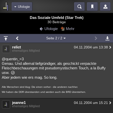
Ufologie
Bereiche
Das Soziale Umfeld (Star Trek)
30 Beiträge
Echtzeit
Diskussionen
Blogs
Videos
Statistiken
Ufologie
Mehr
Chat
Wiki
Neuigkeiten
Seite
2
/ 2
meine Rubriken
relict
04.11.2004 um 13:38
Menschen
Wissenschaft
Politik
Mystery
Kriminalfälle
ehemaliges Mitglied
Spiritualität
Verschwörungen
Technologie
Ufologie
@quentin_=3
Genau. Und allemal tiefgründiger, als geschickt verpackte
Fleischbeschauungen mit pseudomystischem Touch, a la Buffy
Natur
Umfragen
Unterhaltung
usw.
weitere Rubriken
Aber jedem wie ers mag. So long.
Philosophie
Träume
Orte
Esoterik
Literatur
Alle Menschen sind klug: Die einen vorher - die anderen nachher.
Wir haben die DDR überstanden und werden auch die BRD überstehen.
Astronomie
Helpdesk
Gruppen
Gaming
Filme
jeanne1
04.11.2004 um 15:21
Musik
Clash
Verbesserungen
Allmystery
English
ehemaliges Mitglied
Übersichten