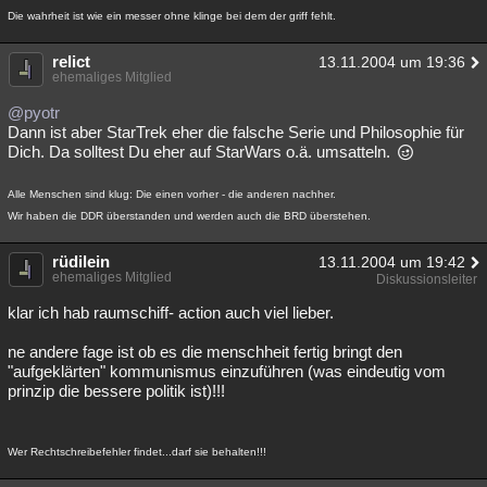
Die wahrheit ist wie ein messer ohne klinge bei dem der griff fehlt.
relict
13.11.2004 um 19:36
ehemaliges Mitglied
@pyotr
Dann ist aber StarTrek eher die falsche Serie und Philosophie für
Dich. Da solltest Du eher auf StarWars o.ä. umsatteln.
Alle Menschen sind klug: Die einen vorher - die anderen nachher.
Wir haben die DDR überstanden und werden auch die BRD überstehen.
rüdilein
13.11.2004 um 19:42
ehemaliges Mitglied
Diskussionsleiter
klar ich hab raumschiff- action auch viel lieber.
ne andere fage ist ob es die menschheit fertig bringt den
"aufgeklärten" kommunismus einzuführen (was eindeutig vom
prinzip die bessere politik ist)!!!
Wer Rechtschreibefehler findet...darf sie behalten!!!