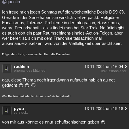
@quentin
Besucht
Teilgenommen
Alle
Neue
Geschlossen
Ich freue mich jeden Sonntag auf die wöchentliche Dosis DS9
.
Gerade in der Serie haben sie wirklich viel verpackt. Religiöser
Lesenswert
Schlüsselwörter
Fanatismus, Toleranz, Probleme in der Integration, Rassismus,
wahre Freundschaft - alles findet man bei Star Trek. Natürlich gibt
es auch dort ein paar Raumschlacht-sinnlos-Action-Folgen, aber
wer bereit ist, sich mit dem Franchise tatsächlich mal
auseinanderzusetzen, wird von der Vielfältigkeit überrascht sein.
Folget dem Licht, denn vor ihm flieht die Dunkelheit
rüdilein
13.11.2004 um 16:04
ehemaliges Mitglied
Diskussionsleiter
das, diese Thema noch irgendwann auftaucht hab ich au net
gedacht
Wer Rechtschreibefehler findet...darf sie behalten!!!
pyotr
13.11.2004 um 19:18
versteckt
von mir aus könnte es nnur schuffschlachten geben