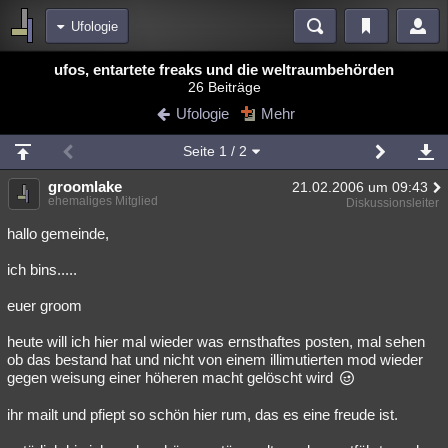
Ufologie
Bereiche
ufos, entartete freaks und die weltraumbehörden
26 Beiträge
Echtzeit
Diskussionen
Blogs
Videos
Statistiken
Ufologie
Mehr
Chat
Wiki
Neuigkeiten
Seite
1
/ 2
meine Rubriken
groomlake
21.02.2006 um 09:43
Menschen
Wissenschaft
Politik
Mystery
Kriminalfälle
ehemaliges Mitglied
Diskussionsleiter
Spiritualität
Verschwörungen
Technologie
Ufologie
hallo gemeinde,
ich bins.....
Natur
Umfragen
Unterhaltung
weitere Rubriken
euer groom
Philosophie
Träume
Orte
Esoterik
Literatur
heute will ich hier mal wieder was ernsthaftes posten, mal sehen
ob das bestand hat und nicht von einem illimutierten mod wieder
Astronomie
Helpdesk
Gruppen
Gaming
Filme
gegen weisung einer höheren macht gelöscht wird
Musik
Clash
Verbesserungen
Allmystery
English
ihr mailt und pfiept so schön hier rum, das es eine freude ist.
Übersichten