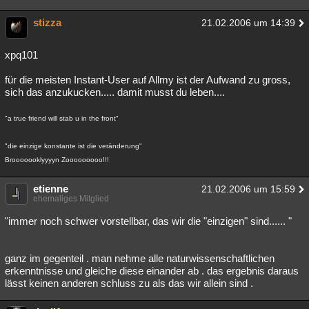
stizza
21.02.2006 um 14:39
xpq101
für die meisten Instant-User auf Allmy ist der Aufwand zu gross,
sich das anzukucken..... damit musst du leben....
"a true friend will stab u in the front"
"die einzige konstante ist die veränderung"
Brooooooklyyyyn Zooooooooo!!!
etienne
21.02.2006 um 15:59
ehemaliges Mitglied
"immer noch schwer vorstellbar, das wir die "einzigen" sind...... "
ganz im gegenteil . man nehme alle naturwissenschaftlichen
erkenntnisse und gleiche diese einander ab . das ergebnis daraus
lässt keinen anderen schluss zu als das wir allein sind .