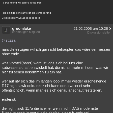
"a true friend will stab u in the front"
"die einzige konstante ist die veränderung"
Brooooooklyyyyn Zooooooooo!!!
groomlake
21.02.2006 um 10:26
ehemaliges Mitglied
Diskussionsleiter
@stizza
,
naja die einzigen will ich gar nicht behaupten das wäre vermessen
ohne ende.
was vorstell(barer) wäre ist, das sich bei uns eine
subwissenschaft entwickelt hat, die nichts mehr mit dem was wir
hier zu sehen bekommen zu tun hat.
wer auf ntv sich das im langen loop immer wieder erscheinende
f117 nighthawk doku reinzieht kann dort zweierlei sehr
offentsichtlich, wenn man es sich genau anschaut feststellen.
erstenst.
die nighthawk 117a die ja einer wenn nicht DAS modernste
flugzeug noch immer für die doofen, also wir, sein soll.