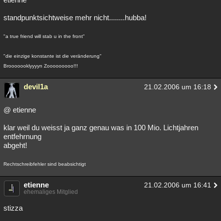
standpunktsichtweise mehr nicht........hubba!
"a true friend will stab u in the front"
"die einzige konstante ist die veränderung"
Brooooooklyyyyn Zooooooooo!!!
devil1a
21.02.2006 um 16:18
@ etienne
klar weil du weisst ja ganz genau was in 100 Mio. Lichtjahren
entfehrnung
abgeht!
Rechtschreibfehler sind beabsichtigt
etienne
21.02.2006 um 16:41
ehemaliges Mitglied
stizza