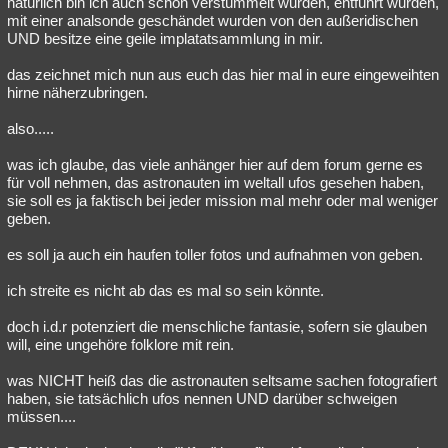
natürlich bin ich auch schön verstümmelt wurden, entführt wurden,
mit einer analsonde geschändet wurden von den außeridischen
Besucht
Teilgenommen
Alle
Neue
Geschlossen
UND besitze eine geile implatatsammlung in mir.
Lesenswert
Schlüsselwörter
das zeichnet mich nun aus euch das hier mal in eure eingeweihten
hirne näherzubringen.
also.....
was ich glaube, das viele anhänger hier auf dem forum gerne es
für voll nehmen, das astronauten im weltall ufos gesehen haben,
sie soll es ja faktisch bei jeder mission mal mehr oder mal weniger
geben.
es soll ja auch ein haufen toller fotos und aufnahmen von geben.
ich streite es nicht ab das es mal so sein könnte.
doch i.d.r potenziert die menschliche fantasie, sofern sie glauben
will, eine ungehöre folklore mit rein.
was NICHT heiß das die astronauten seltsame sachen fotografiert
haben, sie tatsächlich ufos nennen UND darüber schweigen
müssen....