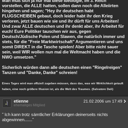
Man muß sich ja nur mal diese Ideologie, im 3. Reich
vorstellen, die ALLE hatten, sollen dann noch die Alleiirten
hingehen und sagen; "Hey ihr deutschen habt
FLUGSCHEIBEN gebaut, doch leider habt ihr den Krieg
verloren, jetzt bauen wie sie und ihr dürft für uns Arbeiten!
Und zwar ALLE deutschen und ihr denkt aber, ihr Arbeitet für
euch! Eure Politiker tauschen wir aus, gegen
Deutsch/Jüdische Polen und Slawen, die natürlich immer und
stets, für die "Freie Marktwirtschaft" Argumentieren und uns
somit DIREKT in die Tasche spielen! Aber bitte nicht sauer
sein, weil WIR wollen nun mal die Weltmacht haben und die
NWO umsetzen."
Sicherlich würden dann alle deutschen einen "Ringelreigen"
Tanzen und "Danke, Danke" schreien!
Eines Tages wird man offiziell zugeben müssen, dass das, was wir Wirklichkeit getauft
haben, eine noch größere Illusion ist, als die Welt des Traumes. (Salvatore Dali)
etienne
21.02.2006 um 17:49
ehemaliges Mitglied
" Ich kann trotz sämtlicher Erklärungen deinerseits nichts
abgewinnen......."