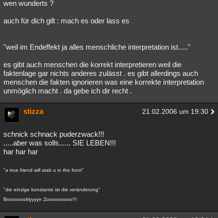
wen wunderts ?
auch für dich gilt : mach es oder lass es
"weil im Endeffekt ja alles menschliche interpretation ist....."
es gibt auch menschen die korrekt interpretieren weil die
faktenlage gar nichts anderes zulässt . es gibt allerdings auch
menschen die fakten ignorieren was eine korrekte interpretation
unmöglich macht . da gebe ich dir recht .
stizza
21.02.2006 um 19:30
schnick schnack puderzwack!!!
.....aber was solls...... SIE LEBEN!!!
har har har
"a true friend will stab u in the front"
"die einzige konstante ist die veränderung"
Brooooooklyyyyn Zooooooooo!!!