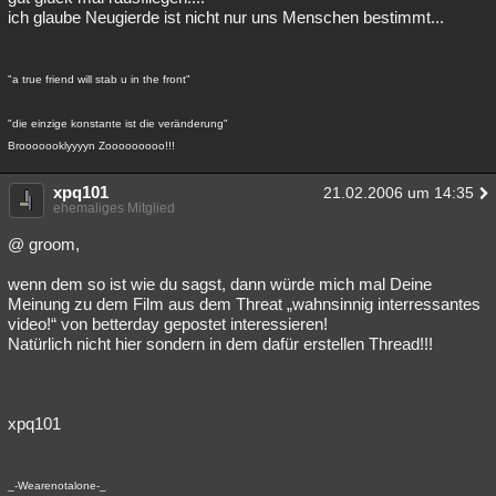
ich glaube Neugierde ist nicht nur uns Menschen bestimmt...
"a true friend will stab u in the front"
"die einzige konstante ist die veränderung"
Brooooooklyyyyn Zooooooooo!!!
xpq101
21.02.2006 um 14:35
ehemaliges Mitglied
@ groom,
wenn dem so ist wie du sagst, dann würde mich mal Deine
Meinung zu dem Film aus dem Threat „wahnsinnig interressantes
video!“ von betterday gepostet interessieren!
Natürlich nicht hier sondern in dem dafür erstellen Thread!!!
xpq101
_-Wearenotalone-_