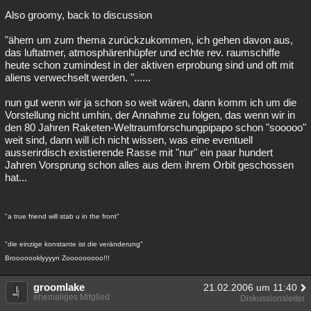
Also groomy, back to discussion
"ähem um zum thema zurückzukommen, ich gehen davon aus,
das luftatmer, atmosphärenhüpfer und echte rev. raumschiffe
heute schon zumindest in der aktiven erprobung sind und oft mit
aliens verwechselt werden. "......
nun gut wenn wir ja schon so weit wären, dann komm ich um die
Vorstellung nicht umhin, der Annahme zu folgen, das wenn wir in
den 80 Jahren Raketen-Weltraumforschungpipapo schon "sooooo"
weit sind, dann will ich nicht wissen, was eine eventuell
ausserirdisch existierende Rasse mit "nur" ein paar hundert
Jahren Vorsprung schon alles aus dem ihrem Orbit geschossen
hat...
"a true friend will stab u in the front"
"die einzige konstante ist die veränderung"
Brooooooklyyyyn Zooooooooo!!!
groomlake
21.02.2006 um 11:40
ehemaliges Mitglied
Diskussionsleiter