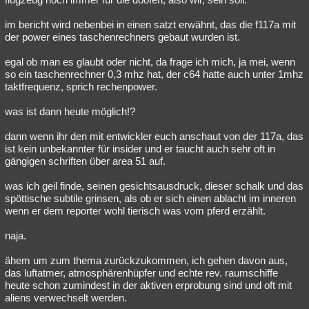
im bericht wird nebenbei in einen satzt erwähnt, das die f117a mit
der power eines taschenrechners gebaut wurden ist.
egal ob man es glaubt oder nicht, da frage ich mich, ja mei, wenn
so ein taschenrechner 0,3 mhz hat, der c64 hatte auch unter 1mhz
taktfrequenz, sprich rechenpower.
was ist dann heute möglich!?
dann wenn ihr den mit entwickler euch anschaut von der 117a, das
ist kein unbekannter für insider und er taucht auch sehr oft in
gängigen schriften über area 51 auf.
was ich geil finde, seinen gesichtsausdruck, dieser schalk und das
spöttische subtile grinsen, als ob er sich einen ablacht im inneren
wenn er dem reporter wohl tierisch was vom pferd erzählt.
naja.
ähem um zum thema zurückzukommen, ich gehen davon aus,
das luftatmer, atmosphärenhüpfer und echte rev. raumschiffe
heute schon zumindest in der aktiven erprobung sind und oft mit
aliens verwechselt werden.