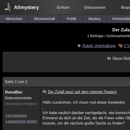
Allmystery
Echtzeit
Diskussionen
Blogs
Menschen
Wissenschaft
Politik
Mystery
Kriminalfäl
Der Zufa
2 Beiträge
▪ Schlüsselwört
Rubrik Unterhaltung
2 V
Diese Dis
Seite 1 von 1
Der Zufall tanzt auf dem Internet-Teppich
DonutDex
Diskussionsleiter
Hallo zusammen, ich muss mal etwas loswerden:
ehemaliges Mitglied
Ich habe neulich darüber nachgedacht, wie komisch es
Link kopieren
Erinnerst du dich an die Zeit, als die Foren voll
Lesezeichen setzen
musste, um die nächste große Sache zu finden?