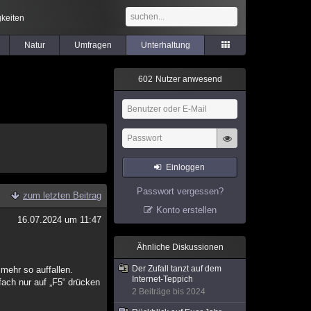
keiten
Natur
Umfragen
Unterhaltung
6
0
2
Nutzer anwesend
Einloggen
Passwort vergessen?
zum letzten Beitrag
Konto erstellen
16.07.2024 um 11:47
Ähnliche Diskussionen
Der Zufall tanzt auf dem
 mehr so auffallen.
Internet-Teppich
ach nur auf „F5“ drücken
2 Beiträge bis 2024