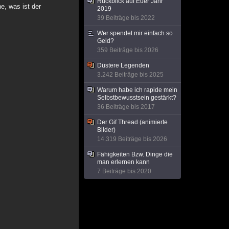
Rückblick auf Euer Jahr
e, was ist der
2019
39 Beiträge bis 2022
Wer spendet mir einfach so
Geld?
359 Beiträge bis 2026
Düstere Legenden
3.242 Beiträge bis 2025
Warum habe ich rapide mein
Selbstbewusstsein gestärkt?
36 Beiträge bis 2017
Der Gif Thread (animierte
Bilder)
14.319 Beiträge bis 2026
Fähigkeiten Bzw. Dinge die
man erlernen kann
7 Beiträge bis 2020