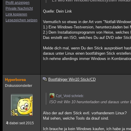
* Es wird kein Windows-Betriebssystem verkauf
Profil anzeigen
Private Nachricht
Quelle: Dein Link
Link kopieren
Lesezeichen setzen
Vermutlich so etwas in der Art vom "Notfall-Window
1.) Eine Windows-Testversion, herunterzuladen bei 
2.) Dem Installationsprogramm von Heise, welches 
Das erstellt ein ISO, welches Du auf DVD oder Stic
Melde dich mal, wenn Du den Stick ausprobiert ha
daraus unter Linux einen bootfähigen Stick erstellen
Ich nehme allerdings immer Windows in Kombination m
Bootfähiger Win10 Stick/CD
Hyperborea
Diskussionsleiter
Cpt_Void schrieb:
ISO mit Win 10 herunterladen und daraus unter L
Also der auf dem Stick evtl. vorhandenem Linux?
Mal sehen, welche Tools da drauf sind.
dabei seit 2015
Ich brauche ja kein Windows kaufen, ich habe ja mei