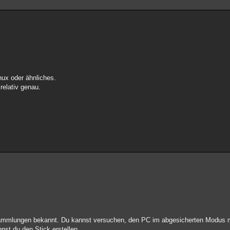
ux oder ähnliches.
 relativ genau.
esammlungen bekannt. Du kannst versuchen, den PC im abgesicherten Modus m
nst du den Stick erstellen.