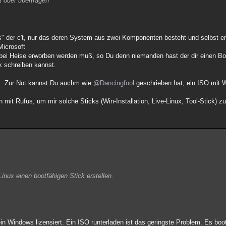
t oder übertragen
s" der c't, nur das deren System aus zwei Komponenten besteht und selbst er
Microsoft
bei Heise erworben werden muß, so Du denn niemanden hast der dir einen Boo
k schreiben kannst.
st. Zur Not kannst Du auchm wie
@Dancingfool
geschrieben hat, ein ISO mit 
.
it Rufus, um mir solche Sticks (Win-Installation, Live-Linux, Tool-Stick) zu
inux einen bootfähigen Stick erstellen.
n Windows lizensiert. Ein ISO runterladen ist das geringste Problem. Es boot