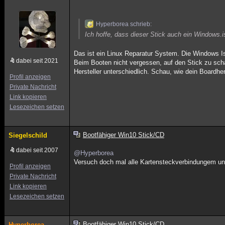
Hyperborea schrieb:
Ich hoffe, dass dieser Stick auch ein Windows.
Das ist ein Linux Reparatur System. Die Windows Is
dabei seit 2021
Beim Booten nicht vergessen, auf den Stick zu scha
Hersteller unterschiedlich. Schau, wie dein Boardher
Profil anzeigen
Private Nachricht
Link kopieren
Lesezeichen setzen
Bootfähiger Win10 Stick/CD
Siegelschild
dabei seit 2007
@Hyperborea
Versuch doch mal alle Kartensteckverbindungem und 
Profil anzeigen
Private Nachricht
Link kopieren
Lesezeichen setzen
Bootfähiger Win10 Stick/CD
Hyperborea