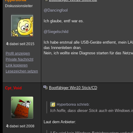
Diskussionsleiter
@Dancingfool
Ich glaube, entf war es.
@Siegelschild
Ich habe erstmal alle USB-Geräte entfernt, mein LA
dabei seit 2015
das Innnenleben dran.
Nein, ich wollte eine Diagnose starten für das Netz
Profil anzeigen
Private Nachricht
Link kopieren
Lesezeichen setzen
Bootfähiger Win10 Stick/CD
Cpt_Void
Hyperborea schrieb:
Ich hoffe, dass dieser Stick auch ein Windows.
Laut dem Anbieter:
dabei seit 2008