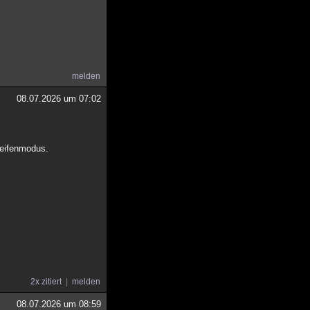
melden
08.07.2026 um 07:02
leifenmodus.
2x zitiert
melden
08.07.2026 um 08:59