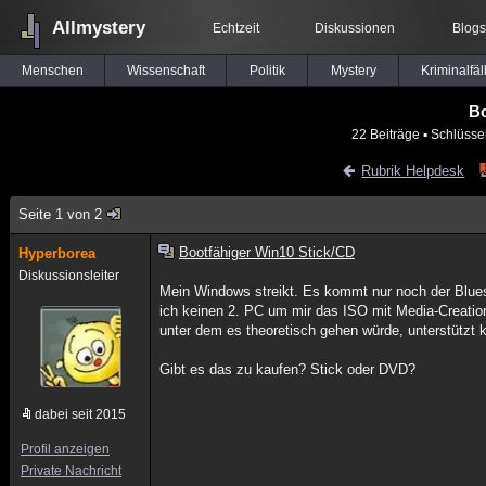
Allmystery
Echtzeit
Diskussionen
Blogs
Menschen
Wissenschaft
Politik
Mystery
Kriminalfäl
Bo
22 Beiträge
▪ Schlüsse
Rubrik Helpdesk
Seite 1 von 2
Bootfähiger Win10 Stick/CD
Hyperborea
Diskussionsleiter
Mein Windows streikt. Es kommt nur noch der Blues
ich keinen 2. PC um mir das ISO mit Media-Creatio
unter dem es theoretisch gehen würde, unterstützt 
Gibt es das zu kaufen? Stick oder DVD?
dabei seit 2015
Profil anzeigen
Private Nachricht