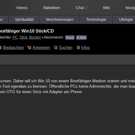
Videos
Statistiken
Chat
Wiki
Neuig
2
le
Spiritualität
Verschwörungen
Technologie
Ufologie
otfähiger Win10 Stick/CD
lwörter:
PC
,
Stick
,
Booten
▪ Abonnieren:
Feed
E-Mail
Beobachten
Antworten
Suchen
Infos
creen. Daher will ich Win 10 von einem Bootfähigen Medium starten und mein
n-Tool irgendwo zu brennen. Öffendliche PCs keine Adminrechte, die man br
kein OTG für einen Stick mit Adapter am Phone.