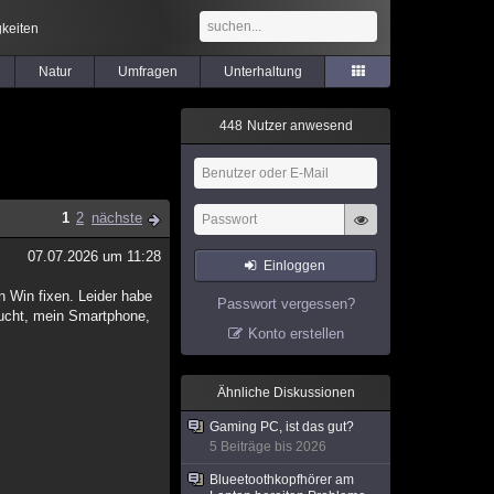
keiten
Natur
Umfragen
Unterhaltung
4
4
8
Nutzer anwesend
1
2
nächste
07.07.2026 um 11:28
Einloggen
 Win fixen. Leider habe
Passwort vergessen?
aucht, mein Smartphone,
Konto erstellen
Ähnliche Diskussionen
Gaming PC, ist das gut?
5 Beiträge bis 2026
Blueetoothkopfhörer am