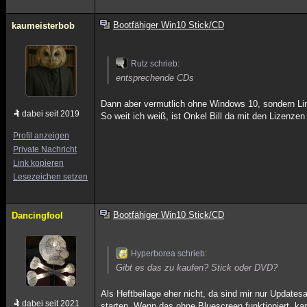
Bootfähiger Win10 Stick/CD
kaumeisterbob
Rutz schrieb:
entsprechende CDs
Dann aber vermutlich ohne Windows 10, sondern Lin
dabei seit 2019
So weit ich weiß, ist Onkel Bill da mit den Lizenzen
Profil anzeigen
Private Nachricht
Link kopieren
Lesezeichen setzen
Bootfähiger Win10 Stick/CD
Dancingfool
Hyperborea schrieb:
Gibt es das zu kaufen? Stick oder DVD?
Als Heftbeilage eher nicht, da sind mir nur Updat
dabei seit 2021
starten. Wenn das ohne Bluescreen funktioniert, kan