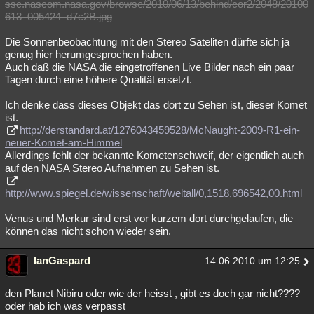
ssc.nascom.nasa.gov/browse/2010/06/13/behind/cor2/2048/20100
613_005424_d7c2B.jpg
Die Sonnenbeobachtung mit den Stereo Sateliten dürfte sich ja
genug hier herumgesprochen haben.
Auch daß die NASA die eingetroffenen Live Bilder nach ein paar
Tagen durch eine höhere Qualität ersetzt.
Ich denke dass dieses Objekt das dort zu Sehen ist, dieser Komet
ist.
http://derstandard.at/1276043459528/McNaught-2009-R1-ein-
neuer-Komet-am-Himmel
Allerdings fehlt der bekannte Kometenschweif, der eigentlich auch
auf den NASA Stereo Aufnahmen zu Sehen ist.
http://www.spiegel.de/wissenschaft/weltall/0,1518,696542,00.html
Venus und Merkur sind erst vor kurzem dort durchgelaufen, die
können das nicht schon wieder sein.
IanGaspard
14.06.2010 um 12:25
den Planet Nibiru oder wie der heisst , gibt es doch gar nicht????
oder hab ich was verpasst