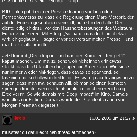
Präsidenten-Darsteller: George Dablju.
Besucht
Teilgenommen
Alle
Neue
Geschlossen
Bill Clinton gab bei einer Presseerklärung vor laufenden
Fernsehkameras zu, dass die Regierung einen Mars-Meteorit, der
Lesenswert
Schlüsselwörter
auf der Erde eingeschlagen sein soll, nur erfunden hatte. Der
diente lediglich dazu, vor den Haushaltsberatungen das Weltraum-
Fieber zu injizieren. Mit Erfolg. „Sie haben das doch nicht etwa
wirklich geglaubt…“, sagte er vor der versammelten Presse – und
machte so alle mundtot.
Jetzt kommt „Deep Impact“ und darf den Kometen „Tempel 1“
kaputt machen. Um mal zu sehen, ob nicht innen drin etwas
steckt, das den Urknall erklärt, sagen die Amerikaner. Wie sie es
nur immer wieder hinkriegen, dass etwas so spannend, so
faszinierend, so hollywoodreif klingt! Es wäre ja auch langweilig zu
sagen, dass man mal schauen will, ob man so einen Kometen
sprengen könnte, wenn sich tatsächlich einmal einer Richtung
Erde verirrt. So wie damals mit „Deep Impact“ im Kino. Damals
war alles nur Fiction. Damals wurde der Präsident ja auch von
Morgan Freeman dargestellt.
kreis
16.01.2005 um 21:27
musstest du dafür echt nen thread aufmachen?