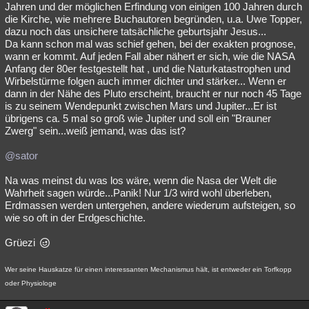
Jahren und der möglichen Erfindung von einigen 100 Jahren durch
die Kirche, wie mehrere Buchautoren begründen, u.a. Uwe Topper,
dazu noch das unsichere tatsächliche geburtsjahr Jesus...
Da kann schon mal was schief gehen, bei der exakten prognose,
wann er kommt. Auf jeden Fall aber nähert er sich, wie die NASA
Anfang der 80er festgestellt hat , und die Naturkatastrophen und
Wirbelstürme folgen auch immer dichter und stärker... Wenn er
dann in der Nähe des Pluto erscheint, braucht er nur noch 45 Tage
is zu seinem Wendepunkt zwischen Mars und Jupiter...Er ist
übrigens ca. 5 mal so groß wie Jupiter und soll ein "Brauner
Zwerg" sein...weiß jemand, was das ist?
@sator
Na was meinst du was los wäre, wenn die Nasa der Welt die
Wahrheit sagen würde...Panik! Nur 1/3 wird wohl überleben,
Erdmassen werden untergehen, andere wiederum aufsteigen, so
wie so oft in der Erdgeschichte.
Grüezi
Wer seine Hauskatze für einen interessanten Mechanismus hält, ist entweder ein Torfkopp
oder Physiologe