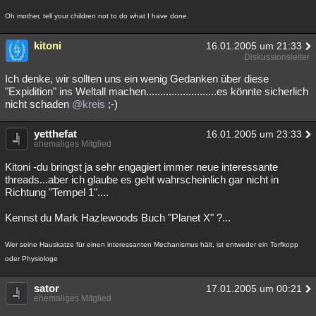
Oh mother, tell your children not to do what I have done.
kitoni
16.01.2005 um 21:33
Diskussionsleiter
Ich denke, wir sollten uns ein wenig Gedanken über diese
"Expidition" ins Weltall machen.........................es könnte sicherlich
nicht schaden
@kreis
;-)
yetthefat
16.01.2005 um 23:33
ehemaliges Mitglied
Kitoni -du bringst ja sehr engagiert immer neue interessante
threads...aber ich glaube es geht wahrscheinlich gar nicht in
Richtung "Tempel 1"....
Kennst du Mark Hazlewoods Buch "Planet X" ?...
Wer seine Hauskatze für einen interessanten Mechanismus hält, ist entweder ein Torfkopp
oder Physiologe
sator
17.01.2005 um 00:21
ehemaliges Mitglied