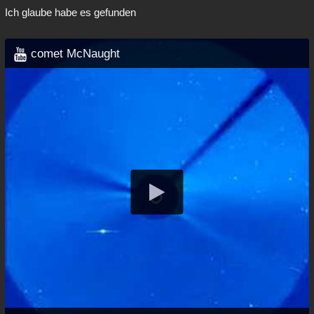
Ich glaube habe es gefunden
comet McNaught