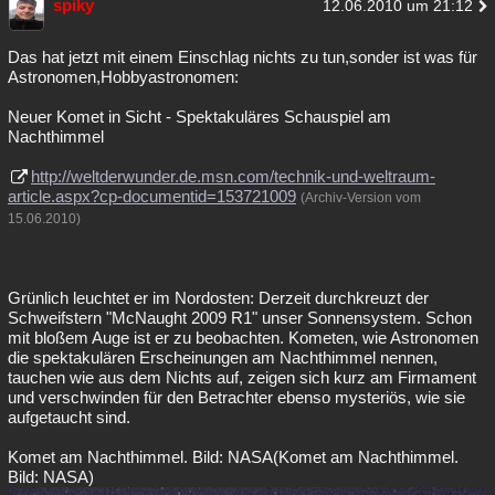
spiky
12.06.2010 um 21:12
Das hat jetzt mit einem Einschlag nichts zu tun,sonder ist was für
Astronomen,Hobbyastronomen:
Neuer Komet in Sicht - Spektakuläres Schauspiel am
Nachthimmel
http://weltderwunder.de.msn.com/technik-und-weltraum-
article.aspx?cp-documentid=153721009
(Archiv-Version vom
15.06.2010)
Grünlich leuchtet er im Nordosten: Derzeit durchkreuzt der
Schweifstern "McNaught 2009 R1" unser Sonnensystem. Schon
mit bloßem Auge ist er zu beobachten. Kometen, wie Astronomen
die spektakulären Erscheinungen am Nachthimmel nennen,
tauchen wie aus dem Nichts auf, zeigen sich kurz am Firmament
und verschwinden für den Betrachter ebenso mysteriös, wie sie
aufgetaucht sind.
Komet am Nachthimmel. Bild: NASA(Komet am Nachthimmel.
Bild: NASA)