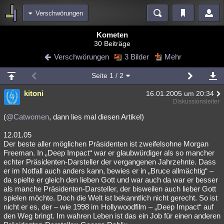
Verschwörungen
Bereiche
Kometen
30 Beiträge
Echtzeit
Diskussionen
Blogs
Videos
Statistiken
Verschwörungen
3 Bilder
Mehr
Chat
Wiki
Neuigkeiten
2
Seite
1
/ 2
meine Rubriken
kitoni
16.01.2005 um 20:34
Menschen
Wissenschaft
Politik
Mystery
Kriminalfälle
Diskussionsleiter
Spiritualität
Verschwörungen
Technologie
Ufologie
(
@Catwomen
, dann lies mal diesen Artikel)
12.01.05
Natur
Umfragen
Unterhaltung
Der beste aller möglichen Präsidenten ist zweifelsohne Morgan
weitere Rubriken
Freeman. In „Deep Impact“ war er glaubwürdiger als so mancher
echter Präsidenten-Darsteller der vergangenen Jahrzehnte. Dass
Philosophie
Träume
Orte
Esoterik
Literatur
er im Notfall auch anders kann, bewies er in „Bruce allmächtig“ –
da spielte er gleich den lieben Gott und war auch da war er besser
Astronomie
Helpdesk
Gruppen
Gaming
Filme
als manche Präsidenten-Darsteller, der bisweilen auch lieber Gott
spielen möchte. Doch die Welt ist bekanntlich nicht gerecht. So ist
Musik
Clash
Verbesserungen
Allmystery
English
nicht er es, der – wie 1998 im Hollywoodfilm – „Deep Impact“ auf
den Weg bringt. Im wahren Leben ist das ein Job für einen anderen
Übersichten