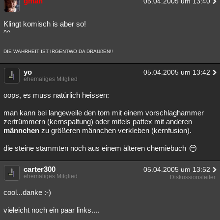
gman
05.04.2005 um 13:40
Klingt komisch is aber so!
^^
DIE WAHRHEIT IST IRGENTWO DA DRAUßEN!!
yo
05.04.2005 um 13:42
ehemaliges Mitglied
oops, es muss natürlich heissen:
man kann bei langeweile den tom mit einem vorschlaghammer
zertrümmern (kernspaltung) oder mitels pattex mit anderen
männchen
zu größeren männchen verkleben (kernfusion).
die steine stammten noch aus einem älteren chemiebuch
carter300
05.04.2005 um 13:52
ehemaliges Mitglied
Diskussionsleiter
cool...danke :-)
vieleicht noch ein paar links....