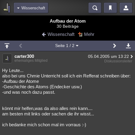
Wissenschaft
Bereiche
Aufbau der Atom
30 Beiträge
Echtzeit
Diskussionen
Blogs
Videos
Statistiken
Wissenschaft
Mehr
Chat
Wiki
Neuigkeiten
Seite
1
/ 2
meine Rubriken
carter300
05.04.2005 um 13:22
Menschen
Wissenschaft
Politik
Mystery
Kriminalfälle
ehemaliges Mitglied
Diskussionsleiter
Spiritualität
Verschwörungen
Technologie
Ufologie
Hy Leute...
also bei uns Chmie Unterricht soll ich ein Refferat schreiben über:
-Aufbau der Atome
Natur
Umfragen
Unterhaltung
-Geschichte des Atoms (Endecker usw.)
weitere Rubriken
-und was noch dazu passt.
Philosophie
Träume
Orte
Esoterik
Literatur
könnt mir helfen,was da also alles rein kann....
Astronomie
Helpdesk
Gruppen
Gaming
Filme
am besten mit links oder sachen die ihr wisst...
Musik
Clash
Verbesserungen
Allmystery
English
ich bedanke mich schon mal im vorraus :-)
Übersichten