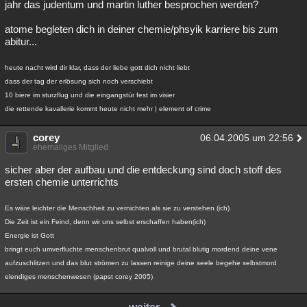
jahr das judentum und martin luther besprochen werden?
atome begleten dich in deiner chemie/phsyik karriere bis zum
abitur...
heute nacht wird dir klar, dass der liebe gott dich nicht liebt
dass der tag der erlösung sich noch verschiebt
10 biere im sturzflug und die eingangstür fest im visier
die rettende kavallerie kommt heute nicht mehr | element of crime
corey
06.04.2005 um 22:56
ehemaliges Mitglied
sicher aber der aufbau und die entdeckung sind doch stoff des
ersten chemie unterrichts
Es wäre leichter die Menschheit zu vernichten als sie zu verstehen (ich)
Die Zeit ist ein Feind, denn wir uns selbst erschaffen haben(ich)
Energie ist Gott
bringt euch umverfluchte menschenbrut qualvoll und brutal blutig mordend deine vene
aufzuschlitzen und das blut strömen zu lassen reinige deine seele begehe selbstmord
elendiges menschenwesen (papst corey 2005)