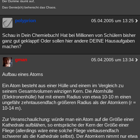
Der Dumme räumt auf,
Besucht
Teilgenommen
Alle
Neue
Geschlossen
Das Genie(ich) beherscht das Chaos.
Lesenswert
Schlüsselwörter
polyprion
05.04.2005 um 13:25
Schau in Dein Chemiebuch! Hat bei Millionen von Schülern bisher
ganz gut geklappt! Oder sollen hier andere DEINE Hausaufgaben
machen?
gman
05.04.2005 um 13:34
Aufbau eines Atoms
Ein Atom besteht aus einer Hülle und einem im Vergleich zu
seinem Gesamtvolumen winzigen Kern. Die Atomhülle
(Elektronenhülle) hat mit einem Radius von etwa 10-10 m einen
ungefähr zehntausendfach größeren Radius als der Atomkern (r =
10-14 m).
Zur Veranschaulichung: würde man ein Atom auf die Größe einer
Kathedrale aufblähen, so entspräche der Kern der Größe einer
Fliege (allerdings wäre eine solche Fliege vieltausendfach
schwerer als die Kathedrale selbst). Der Atomkern nimmt nur etwa