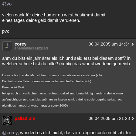
@yo
vielen dank für deine humor du wirst bestimmt damit
eines tages deine geld damit verdienen.
pvc
corey
06.04.2005 um 14:34
ehemaliges Mitglied
ähm du bist ein jahr älter als ich und seid erst bei diesem sotff? in
welcher schule bist du bitte? (richtig das war abwertend gemeint)
Es wäre leichter die Menschheit zu vernichten als sie zu verstehen (ich)
Die Zeit ist ein Feind, denn wir uns selbst erschaffen haben(ich)
Energie ist Gott
bringt euch umverfluchte menschenbrut qualvoll und brutal blutig mordend deine vene
aufzuschlitzen und das blut strömen zu lassen reinige deine seele begehe selbstmord
elendiges menschenwesen (papst corey 2005)
palladium
06.04.2005 um 21:28
@corey
, wundert es dich nicht, dass im religionsunterricht jahr für