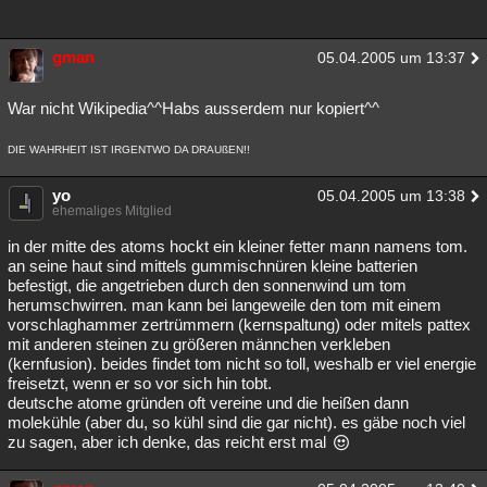
gman
05.04.2005 um 13:37
War nicht Wikipedia^^Habs ausserdem nur kopiert^^
DIE WAHRHEIT IST IRGENTWO DA DRAUßEN!!
yo
05.04.2005 um 13:38
ehemaliges Mitglied
in der mitte des atoms hockt ein kleiner fetter mann namens tom.
an seine haut sind mittels gummischnüren kleine batterien
befestigt, die angetrieben durch den sonnenwind um tom
herumschwirren. man kann bei langeweile den tom mit einem
vorschlaghammer zertrümmern (kernspaltung) oder mitels pattex
mit anderen steinen zu größeren männchen verkleben
(kernfusion). beides findet tom nicht so toll, weshalb er viel energie
freisetzt, wenn er so vor sich hin tobt.
deutsche atome gründen oft vereine und die heißen dann
molekühle (aber du, so kühl sind die gar nicht). es gäbe noch viel
zu sagen, aber ich denke, das reicht erst mal