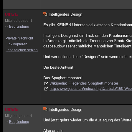
Intelligentes Design
UffTaTa
Mitglied gesperrt
Es gibt KEINEN Unterschied zwischen Kreationismus
->
Begründung
Intelligent Design ist ein Trick um den Kreationismu
Private Nachricht
In Amerika gilt nämlich die Trennung von Staat/ Kir
Link kopieren
daspseudowissenschaftliche Mäntelchen "Inteligen
Lesezeichen setzen
Und wer sollden diese "Designer" sein wenn nicht ei
Die beste Antwort:
Das Spaghettimonster!
Wikipedia: Fliegendes Spaghettimonster
http://www.jesus.ch/index.php/D/article/160-W
Intelligentes Design
UffTaTa
Mitglied gesperrt
Und jetzt gehts wieder um die Auslegung des Worte
->
Begründung
Also an alle: