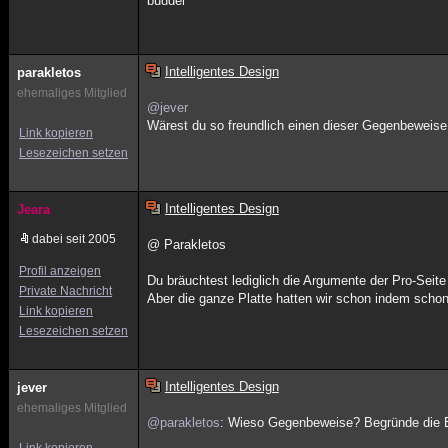
buddel
Intelligentes Design
parakletos
ehemaliges Mitglied
@jever
Wärest du so freundlich einen dieser Gegenbeweise 
Link kopieren
Lesezeichen setzen
Intelligentes Design
Jeara
dabei seit 2005
@ Parakletos
Profil anzeigen
Du bräuchtest lediglich die Argumente der Pro-Seite
Private Nachricht
Aber die ganze Platte hatten wir schon indem schon
Link kopieren
Lesezeichen setzen
Intelligentes Design
jever
ehemaliges Mitglied
@parakletos
: Wieso Gegenbeweise? Begründe die E