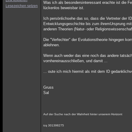
Link kopieren
Was ich als besondersinteressant erachte ist die Fes
Lesezeichen setzen
lückenlos beweisbar ist.
Ich persönlichsehe das so, dass die Vertreter der I
Entwicklungsgeschichte bis zum ihremUrsprung mit *
anderen Theorien (Natur- oder Religionswissenschaf
Die "Verfechter" der Evolutionstheorie hingegen k
ablehnen.
Wenn auch weder das eine noch das andere tatsächli
vornhereinausschließen, und damit ...
... oute ich mich hiermit als mit dem ID gedanklich
Gruss
Sal
Auf der Suche nach der Wahrheit hinter unserem Horizont
icq 301398275