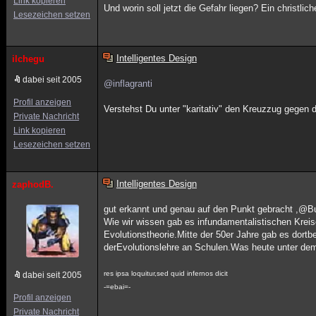
Link kopieren
Und worin soll jetzt die Gefahr liegen? Ein christlic
Lesezeichen setzen
Intelligentes Design
ilchegu
dabei seit 2005
@inflagranti
Profil anzeigen
Verstehst Du unter "karitativ" den Kreuzzug gegen
Private Nachricht
Link kopieren
Lesezeichen setzen
Intelligentes Design
zaphodB.
gut erkannt und genau auf den Punkt gebracht ,@B
Wie wir wissen gab es infundamentalistischen Krei
Evolutionstheorie.Mitte der 50er Jahre gab es dor
derEvolutionslehre an Schulen.Was heute unter dem T
res ipsa loquitur,sed quid infernos dicit
dabei seit 2005
-=ebai=-
Profil anzeigen
Private Nachricht