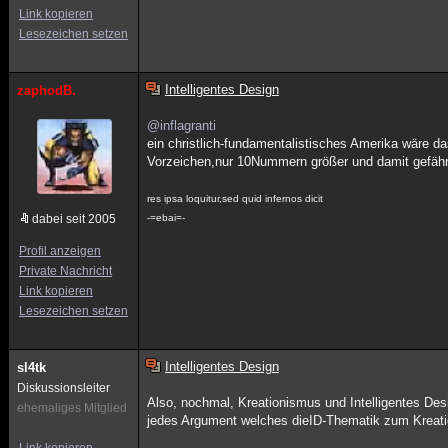
Link kopieren
Lesezeichen setzen
Intelligentes Design
zaphodB.
@inflagranti
ein christlich-fundamentalistisches Amerika wäre 
Vorzeichen,nur 10Nummern größer und damit gefährl
res ipsa loquitur,sed quid infernos dicit
dabei seit 2005
-=ebai=-
Profil anzeigen
Private Nachricht
Link kopieren
Lesezeichen setzen
Intelligentes Design
sl4tk
Diskussionsleiter
Also, nochmal, Kreationismus und Intelligentes Desi
ehemaliges Mitglied
jedes Argument welches dieID-Thematik zum Kreationi