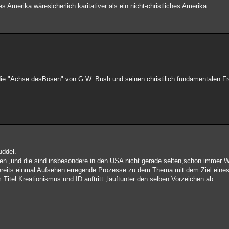
hes Amerika wäresicherlich karitativer als ein nicht-christliches Amerika.
 die "Achse desBösen" von G.W. Bush und seinen christilich fundamentalen F
uddel.
sen ,und die sind insbesondere in den USA nicht gerade selten,schon immer 
tbereits einmal Aufsehen erregende Prozesse zu dem Thema mit dem Ziel eine
itel Kreationismus und ID auftritt ,läuftunter den selben Vorzeichen ab.