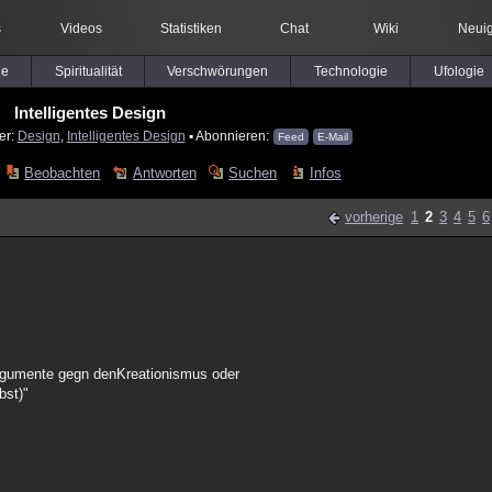
s
Videos
Statistiken
Chat
Wiki
Neuig
le
Spiritualität
Verschwörungen
Technologie
Ufologie
Intelligentes Design
er:
Design
,
Intelligentes Design
▪ Abonnieren:
Feed
E-Mail
Beobachten
Antworten
Suchen
Infos
vorherige
1
2
3
4
5
6
 Argumente gegn denKreationismus oder
bst)"