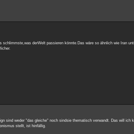
das schlimmste,was derWelt passieren könnte.Das wäre so ähnlich wie Iran un
icher.
gn sind weder "das gleiche" noch sindsie thematisch verwandt. Das will ich ku
smus stellt, ist hinfällig.