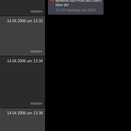
Bewerte das Profil des Users
über dir!
35.524 Beiträge bis 2026
melden
14.04.2006 um 13:32
melden
14.04.2006 um 13:34
melden
14.04.2006 um 13:38