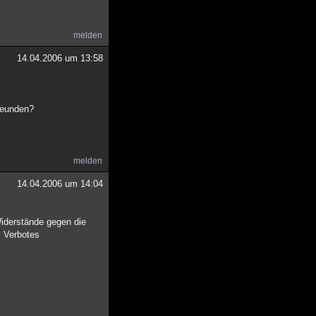
melden
14.04.2006 um 13:58
reunden?
melden
14.04.2006 um 14:04
Widerstände gegen die
s Verbotes