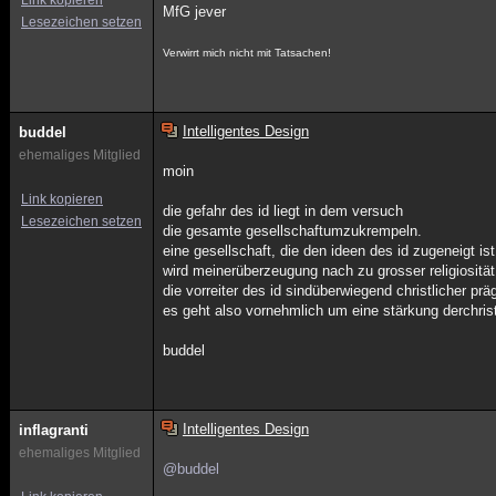
Link kopieren
MfG jever
Lesezeichen setzen
Verwirrt mich nicht mit Tatsachen!
Intelligentes Design
buddel
ehemaliges Mitglied
moin
Link kopieren
die gefahr des id liegt in dem versuch
Lesezeichen setzen
die gesamte gesellschaftumzukrempeln.
eine gesellschaft, die den ideen des id zugeneigt ist
wird meinerüberzeugung nach zu grosser religiosität
die vorreiter des id sindüberwiegend christlicher prä
es geht also vornehmlich um eine stärkung derchris
buddel
Intelligentes Design
inflagranti
ehemaliges Mitglied
@buddel