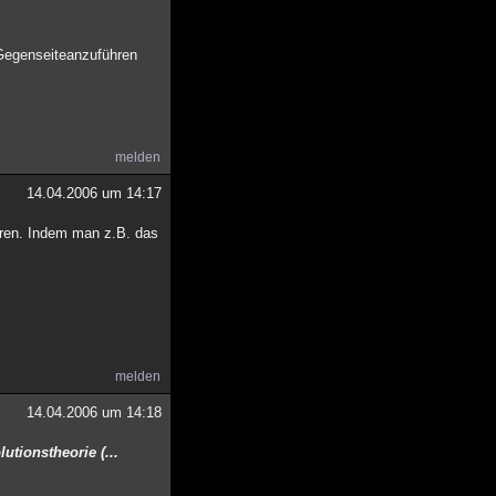
 Gegenseiteanzuführen
melden
14.04.2006 um 14:17
ieren. Indem man z.B. das
melden
14.04.2006 um 14:18
utionstheorie (...