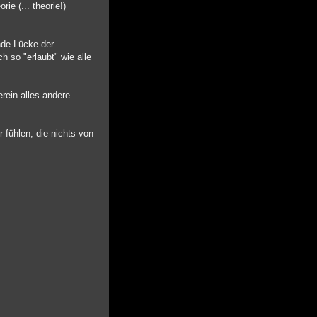
ie (... theorie!)
ende Lücke der
 so "erlaubt" wie alle
rein alles andere
 fühlen, die nichts von