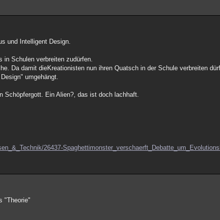
 und Intelligent Design.
s in Schulen verbreiten zudürfen.
che. Da damit dieKreationisten nun ihren Quatsch in der Schule verbreiten dür
t Design" umgehängt.
n Schöpfergott. Ein Alien?, das ist doch lachhaft.
issen_&_Technik/26437-Spaghettimonster_verschaerft_Debatte_um_Evolutions
s "Theorie"