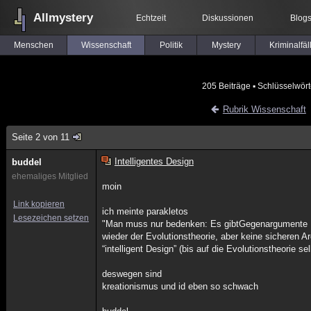
Allmystery
Echtzeit
Diskussionen
Blog
Menschen
Wissenschaft
Politik
Mystery
Kriminalfäl
205 Beiträge
▪ Schlüsselwört
Rubrik Wissenschaft
Seite 2 von 11
Intelligentes Design
buddel
ehemaliges Mitglied
moin
Link kopieren
ich meinte parakletos
Lesezeichen setzen
"Man muss nur bedenken: Es gibtGegenargumente
wieder der Evolutionstheorie, aber keine sicheren
“intelligent Design” (bis auf die Evolutionstheorie sel
deswegen sind
kreationismus und id eben so schwach