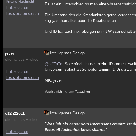
Private Nachricht
Es ist ein Unterschied ob man eine wissenschaftlic
Link kopieren
Lesezeichen setzen
Ein Umstand den die Kreationisten gerne vergessen
sag ja schon alles über die Kreationisten.
Und ID hat auch nix, abergarnix mit Wissenschaft z
Intelligentes Design
jever
ehemaliges Mitglied
@UffTaTa
: So einfach ist das nicht. ID kommt zwei
Universum selbst alsSchöpfer annimmt. Und zwar ni
Link kopieren
Lesezeichen setzen
MfG jever
Verwirrt mich nicht mit Tatsachen!
Intelligentes Design
c12h22o11
ehemaliges Mitglied
"Was ich als besonders interessant erachte ist d
theorie!) lückenlos beweisbarist."
Link kopieren