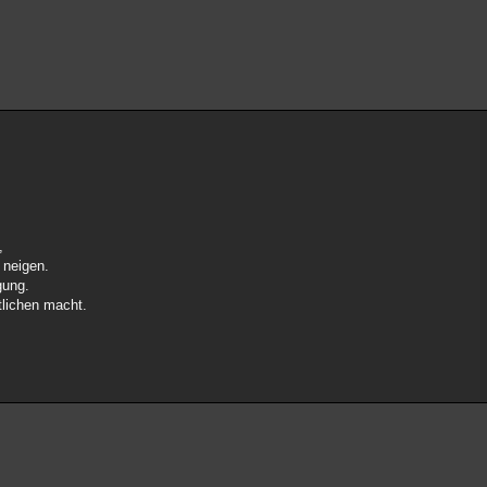
,
 neigen.
gung.
tlichen macht.