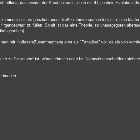
tstellung, dass weder der Kreationismus, noch die ID, nochdie Evolutionstheor
D zumindest nichts gänzlich ausschließen. Sieversuchen lediglich, eine klaff
irgendetwas* zu füllen. Somit ist das eine Theorie, so unausgegoren aberauch
tlichgesehen).
ommen mir in diesemZusammenhang eher als "Fanatiker" vor, da sie von vornhe
ch zu *beweisen* ist, würde ichmich doch bei Naturwissenschaftlern sicherer
verbunden.