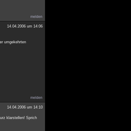
melden
14.04.2006 um 14:06
ter umgekehrten
melden
14.04.2006 um 14:10
rz klarstellen! Sprich