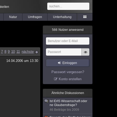
keiten
Natur
Umfragen
Unterhaltung
5
6
6
Nutzer anwesend
7
8
9
10
11
nächste
14.04.2006 um 13:30
Einloggen
Passwort vergessen?
Konto erstellen
Ähnliche Diskussionen
Ist ID/IS Wissenschaft oder
ne Glaubensfrage?
46 Beiträge bis 2009