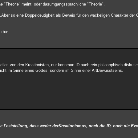
he "Theorie" meint, oder dasumgangssprachliche "Theorie".
.Aber so eine Doppeldeutigkeit als Beweis für den wackeligen Charakter der
u tun.
fellos von den Kreationisten, nur kannman ID auch rein philosophisch diskut
cht im Sinne eines Gottes, sondern im Sinne einer ArtBewusstseins.
ie Feststellung, dass weder derKreationismus, noch die ID, noch die Evol