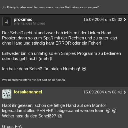
Besucht
Teilgenommen
Alle
Neue
Geschlossen
„Im Prinzip ist alles machbar man muss nur den Mut haben es zu wagen!“
Lesenswert
Schlüsselwörter
proximac
15.09.2004 um 08:32
ehemaliges Mitglied
Der Scheiß geht ni und zwar hab ich's mit der Linken Hand
Probiert dann so zum Spaß mit der Rechten und zu guter letzt
ohne Hand und ständig kam ERROR oder ein Fehler!
Entweder bin ich unfähig so ein Simples Programm zu bedienen
oder das geht nicht (mehr)!
Ich halte denn Scheiß für totalen Humbug!
Wer Rechtschreibfehler findet darf sie behalden.
forsakenangel
15.09.2004 um 08:41
Habt ihr gelesen, schön die fettige Hand auf den Monitor
legen...damit alles PERFEKT abgescannt werden kann
Woher hast du den Scheiß??
Gruss F-A