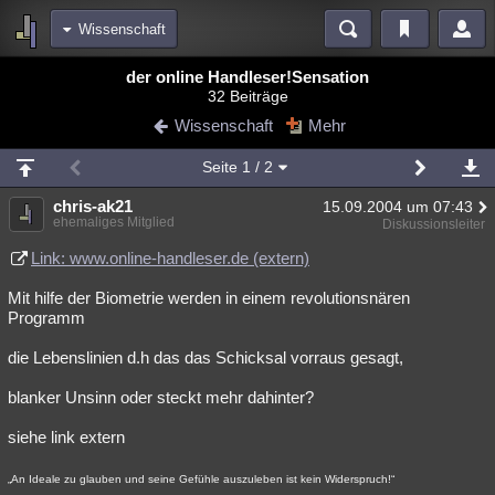
Wissenschaft
Bereiche
der online Handleser!Sensation
32 Beiträge
Echtzeit
Diskussionen
Blogs
Videos
Statistiken
Wissenschaft
Mehr
Chat
Wiki
Neuigkeiten
Seite
1
/ 2
meine Rubriken
chris-ak21
15.09.2004 um 07:43
Menschen
Wissenschaft
Politik
Mystery
Kriminalfälle
ehemaliges Mitglied
Diskussionsleiter
Spiritualität
Verschwörungen
Technologie
Ufologie
Link: www.online-handleser.de (extern)
Mit hilfe der Biometrie werden in einem revolutionsnären
Natur
Umfragen
Unterhaltung
Programm
weitere Rubriken
die Lebenslinien d.h das das Schicksal vorraus gesagt,
Philosophie
Träume
Orte
Esoterik
Literatur
blanker Unsinn oder steckt mehr dahinter?
Astronomie
Helpdesk
Gruppen
Gaming
Filme
siehe link extern
Musik
Clash
Verbesserungen
Allmystery
English
„An Ideale zu glauben und seine Gefühle auszuleben ist kein Widerspruch!“
Übersichten