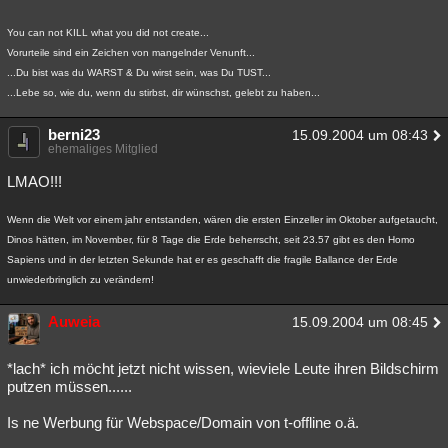
You can not KILL what you did not create...
Vorurteile sind ein Zeichen von mangelnder Venunft...
...Du bist was du WARST & Du wirst sein, was Du TUST...
...Lebe so, wie du, wenn du stirbst, dir wünschst, gelebt zu haben...
berni23
15.09.2004 um 08:43
ehemaliges Mitglied
LMAO!!!
Wenn die Welt vor einem jahr entstanden, wären die ersten Einzeller im Oktober aufgetaucht,
Dinos hätten, im November, für 8 Tage die Erde beherrscht, seit 23.57 gibt es den Homo
Sapiens und in der letzten Sekunde hat er es geschafft die fragile Ballance der Erde
unwiederbringlich zu verändern!
Auweia
15.09.2004 um 08:45
*lach* ich möcht jetzt nicht wissen, wieviele Leute ihren Bildschirm
putzen müssen......
Is ne Werbung für Webspace/Domain von t-offline o.ä.