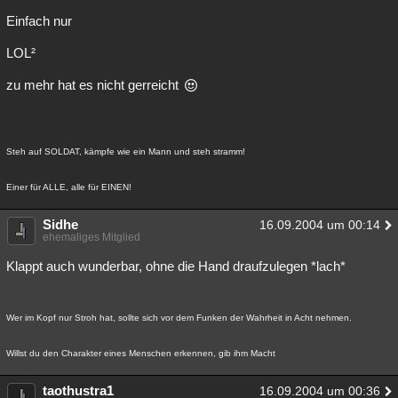
Einfach nur
LOL²
zu mehr hat es nicht gerreicht
Steh auf SOLDAT, kämpfe wie ein Mann und steh stramm!
Einer für ALLE, alle für EINEN!
Sidhe
16.09.2004 um 00:14
ehemaliges Mitglied
Klappt auch wunderbar, ohne die Hand draufzulegen *lach*
Wer im Kopf nur Stroh hat, sollte sich vor dem Funken der Wahrheit in Acht nehmen.
Willst du den Charakter eines Menschen erkennen, gib ihm Macht
taothustra1
16.09.2004 um 00:36