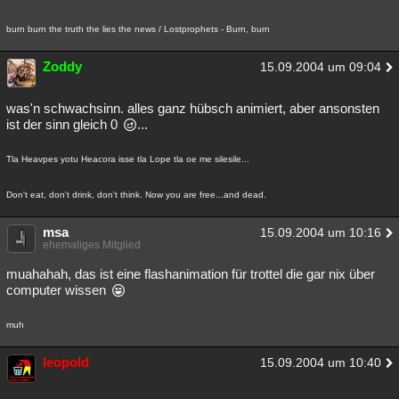
burn burn the truth the lies the news / Lostprophets - Burn, burn
Zoddy
15.09.2004 um 09:04
was'n schwachsinn. alles ganz hübsch animiert, aber ansonsten
ist der sinn gleich 0
...
Tla Heavpes yotu Heacora isse tla Lope tla oe me silesile...
Don't eat, don't drink, don't think. Now you are free...and dead.
msa
15.09.2004 um 10:16
ehemaliges Mitglied
muahahah, das ist eine flashanimation für trottel die gar nix über
computer wissen
muh
leopold
15.09.2004 um 10:40