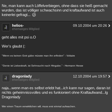
Ne, man kann auch Löffelverbiegen, ohne dass sie heiß gemacht
wurden, das ist völliger schwachsinn und kraftaufwand ist auch
keinerlei gefragt...
helios-
09.10.2004 um 20:26
ehemaliges Mitglied
geht alles mit psi o.O
Wer's glaubt (:
"Wenn es keinen Gott gäbe müsste man ihn erfinden" - Voltaire
"Genie ist Liebeskraft, ist Sehnsucht nach Hingabe." - Hermann Hesse
dragonlady
12.10.2004 um 19:57
ehemaliges Mitglied
naja...wenn man es selbst erlebt hat...ich kann nur sagen, daran ist
nichts geheimnissvolles und es funkioniert ohne Kraftaufwand...lg
Dragonlady
Wer einen Traum verwirklichen will, muss erst einmal aufwachen.