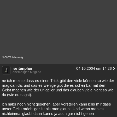
Besucht
Teilgenommen
Alle
Neue
Geschlossen
Lesenswert
Schlüsselwörter
NICHTS lebt ewig !
rantanplan
04.10.2004 um 14:26
ehemaliges Mitglied
ne ich meinte dass es einen Trick gibt den viele können so wie der
magican da. und das es wenige gibt die es scheinbar mit dem
Geist machen wie der uri geller und das glauben viele nicht so wie
du (wie du sagst).
ich habs noch nicht gesehen, aber vorstellen kann ichs mir dass
unser Geist mächtiger ist als man glaubt. Und wenn man es
nichteinmal glaubt dann kanns ja auch gar nicht gehen