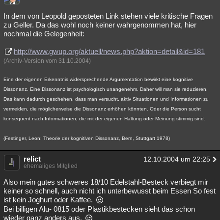
In dem von Leopold geposteten Link stehen viele kritische Fragen
zu Geller. Da das wohl noch keiner wahrgenommen hat, hier
nochmal die Gelegenheit:
http://www.gwup.org/aktuell/news.php?aktion=detail&id=181
(Archiv-Version vom 31.10.2004)
Eine der eigenen Erkenntnis widersprechende Argumentation bewirkt eine kognitive
Dissonanz. Eine Dissonanz ist psychologisch unangenehm. Daher will man sie reduzieren.
Das kann dadurch geschehen, dass man versucht, aktiv Situationen und Informationen zu
vermeiden, die möglicherweise die Dissonanz erhöhen könnten. Oder die Person sucht
konsequent nach Informationen, die mit der eigenen Haltung oder Meinung stimmig sind.
(Festinger, Leon: Theorie der kognitiven Dissonanz, Bern, Stuttgart 1978)
relict
12.10.2004 um 22:25
ehemaliges Mitglied
Also mein gutes schweres 18/10 Edelstahl-Besteck verbiegt mir
keiner so schnell, auch nicht ich unterbewusst beim Essen So fest
ist kein Joghurt oder Kaffee.
Bei billigen Alu- 0815 oder Plastikbestecken sieht das schon
wieder ganz anders aus.