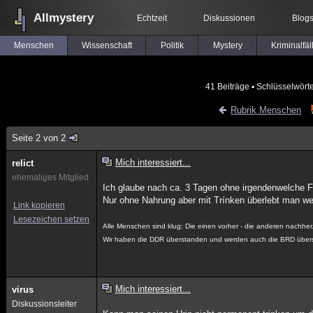
Allmystery
Echtzeit
Diskussionen
Blog
Menschen
Wissenschaft
Politik
Mystery
Kriminalfäl
41 Beiträge
▪ Schlüsselwört
Rubrik Menschen
Seite 2 von 2
Mich interessiert...
relict
ehemaliges Mitglied
Ich glaube nach ca. 3 Tagen ohne irgendenwelche Fl
Nur ohne Nahrung aber mit Trínken überlebt man wes
Link kopieren
Lesezeichen setzen
Alle Menschen sind klug: Die einen vorher - die anderen nachher
Wir haben die DDR überstanden und werden auch die BRD über
Mich interessiert...
virus
Diskussionsleiter