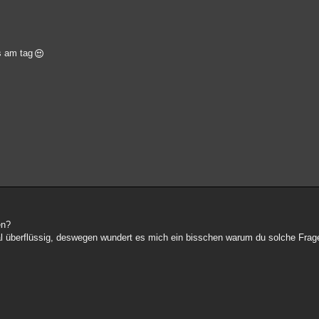
s am tag
en?
l überflüssig, deswegen wundert es mich ein bisschen warum du solche Fragen