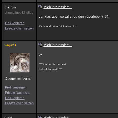
Mich interessiert...
thaifun
ehemaliges Mitglied
Ja, klar, aber wo willst du denn überleben?
Link kopieren
life is to short to think about it...
Lesezeichen setzen
Mich interessiert...
vega23
ok
***Boarden is the best
fuck of the rest!!!***
dabei seit 2004
Profil anzeigen
Private Nachricht
Link kopieren
Lesezeichen setzen
Mich interessiert...