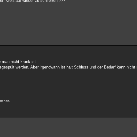
en Kreislauf wieder zu schließen ???
 man nicht krank ist.
ausgespült werden. Aber irgendwann ist halt Schluss und der Bedarf kann nich
.
stehen.