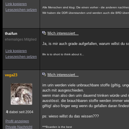
Link kopieren
Alle Menschen sind klug: Die einen vorher - die anderen nachher
Lesezeichen setzen
Wir haben die DDR überstanden und werden auch die BRD über
Mich interessiert...
thaifun
ehemaliges Mitglied
Ja, is mir auch grade aufgefallen, warum willst du 
Link kopieren
life is to short to think about it...
Lesezeichen setzen
Mich interessiert...
vega23
im urin werden viele unbrauchbare stoffe (giftig, u
auch mit ausgeschieden.
wenn man also den urin dauernd trinken würde und ni
ausstösst. die brauchbaren stoffe werden immer wied
giftig! also finger weg wenn du gefallen daran findest
dabei seit 2004
ps: wieso willst du das wissen???
Profil anzeigen
Private Nachricht
***Boarden is the best