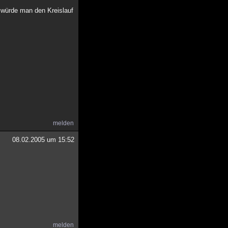
 würde man den Kreislauf
melden
08.02.2005 um 15:52
melden