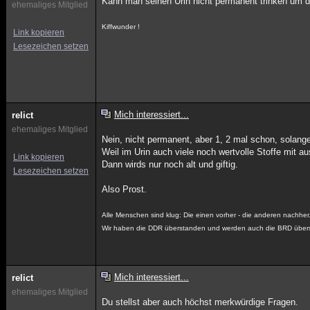
Kann man seinen Urin nicht permanent trinken um d
ehemaliges Mitglied
Kiffwunder !
Link kopieren
Lesezeichen setzen
Mich interessiert...
relict
ehemaliges Mitglied
Nein, nicht permanent, aber 1, 2 mal schon, solange
Weil im Urin auch viele noch wertvolle Stoffe mit 
Link kopieren
Dann wirds nur noch alt und giftig.
Lesezeichen setzen
Also Prost.
Alle Menschen sind klug: Die einen vorher - die anderen nachher
Wir haben die DDR überstanden und werden auch die BRD über
Mich interessiert...
relict
ehemaliges Mitglied
Du stellst aber auch höchst merkwürdige Fragen.