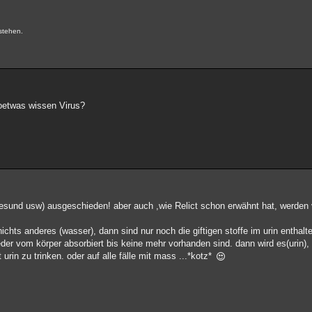
.
stehen.
soetwas wissen Virus?
ngesund usw) ausgeschieden! aber auch ,wie Relict schon erwähnt hat, werden 
chts anderes (wasser), dann sind nur noch die giftigen stoffe im urin enthalt
er vom körper absorbiert bis keine mehr vorhanden sind. dann wird es(urin), w
 urin zu trinken. oder auf alle fälle mit mass ...*kotz*