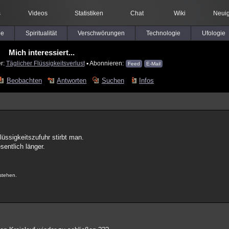
s
Videos
Statistiken
Chat
Wiki
Neuig
le
Spiritualität
Verschwörungen
Technologie
Ufologie
Mich interessiert...
er:
Täglicher Flüssigkeitsverlust
▪ Abonnieren:
Feed
E-Mail
Beobachten
Antworten
Suchen
Infos
üssigkeitszufuhr stirbt man.
entlich länger.
.
stehen.