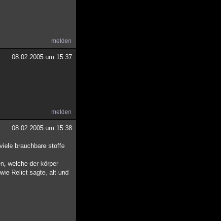
melden
08.02.2005 um 15:37
melden
08.02.2005 um 15:38
viele brauchbare stoffe
en, welche der körper
ie Relict sagte, alt und