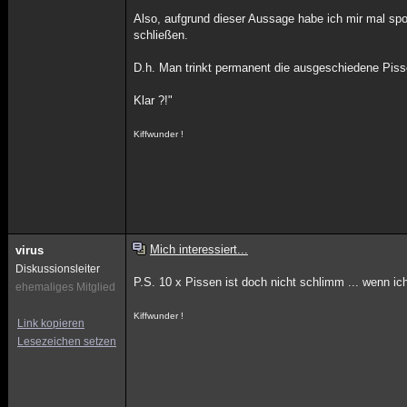
Also, aufgrund dieser Aussage habe ich mir mal sp
schließen.
D.h. Man trinkt permanent die ausgeschiedene Pisse 
Klar ?!"
Kiffwunder !
Mich interessiert...
virus
Diskussionsleiter
P.S. 10 x Pissen ist doch nicht schlimm ... wenn 
ehemaliges Mitglied
Kiffwunder !
Link kopieren
Lesezeichen setzen