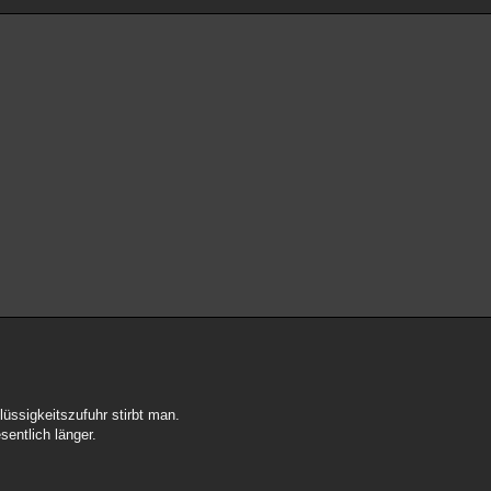
üssigkeitszufuhr stirbt man.
entlich länger.