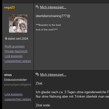
Mich interessiert...
vega23
überlebenstraining???
***Boarden is the best
fuck of the rest!!!***
dabei seit 2004
Profil anzeigen
Private Nachricht
Link kopieren
Lesezeichen setzen
Mich interessiert...
virus
Diskussionsleiter
Zitat:
ehemaliges Mitglied
Ich glaube nach ca. 3 Tagen ohne irgendenwelche Fl
Link kopieren
Nur ohne Nahrung aber mit Trínken überlebt man wes
Lesezeichen setzen
Zitat ende.