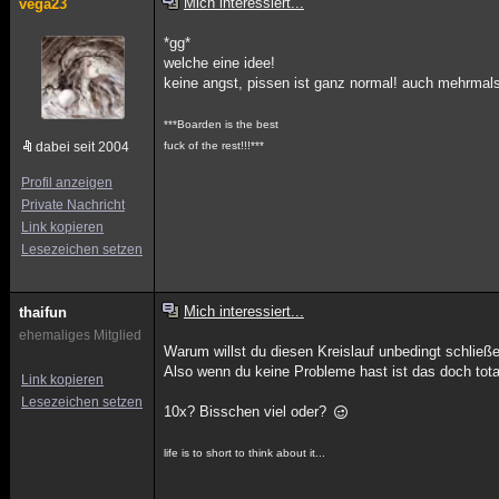
Mich interessiert...
vega23
*gg*
welche eine idee!
keine angst, pissen ist ganz normal! auch mehrmal
***Boarden is the best
dabei seit 2004
fuck of the rest!!!***
Profil anzeigen
Private Nachricht
Link kopieren
Lesezeichen setzen
Mich interessiert...
thaifun
ehemaliges Mitglied
Warum willst du diesen Kreislauf unbedingt schließ
Also wenn du keine Probleme hast ist das doch tota
Link kopieren
Lesezeichen setzen
10x? Bisschen viel oder?
life is to short to think about it...