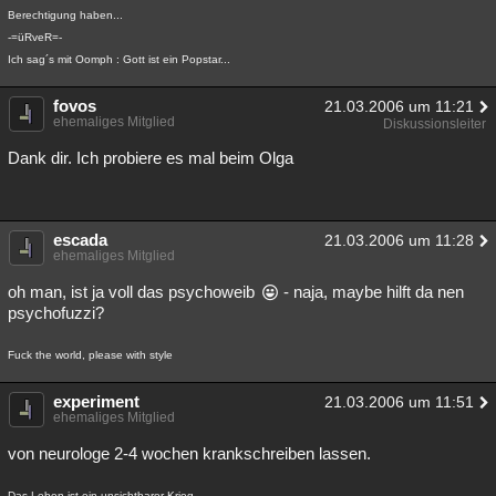
Berechtigung haben...
-=üRveR=-
Ich sag´s mit Oomph : Gott ist ein Popstar...
fovos
21.03.2006 um 11:21
ehemaliges Mitglied
Diskussionsleiter
Dank dir. Ich probiere es mal beim Olga
escada
21.03.2006 um 11:28
ehemaliges Mitglied
oh man, ist ja voll das psychoweib
- naja, maybe hilft da nen
psychofuzzi?
Fuck the world, please with style
experiment
21.03.2006 um 11:51
ehemaliges Mitglied
von neurologe 2-4 wochen krankschreiben lassen.
Das Leben ist ein unsichtbarer Krieg.