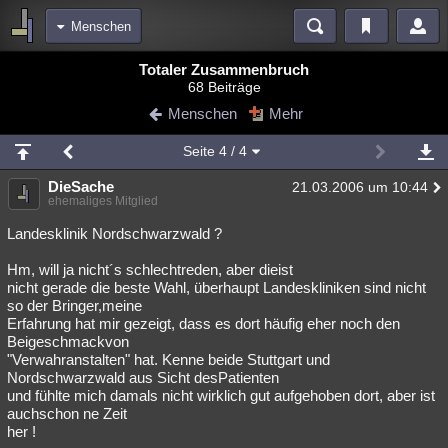
Menschen
Bereiche
Totaler Zusammenbruch
68 Beiträge
Echtzeit
Diskussionen
Blogs
Videos
Statistiken
Menschen
Mehr
Chat
Wiki
Neuigkeiten
2
Seite
4
/ 4
meine Rubriken
DieSache
21.03.2006 um 10:44
Menschen
Wissenschaft
Politik
Mystery
Kriminalfälle
ehemaliges Mitglied
Spiritualität
Verschwörungen
Technologie
Ufologie
Landesklinik Nordschwarzwald ?
Hm, will ja nicht´s schlechtreden, aber dieist
Natur
Umfragen
Unterhaltung
nicht gerade die beste Wahl, überhaupt Landeskliniken sind nicht
weitere Rubriken
so der Bringer,meine
Erfahrung hat mir gezeigt, dass es dort häufig eher noch den
Philosophie
Träume
Orte
Esoterik
Literatur
Beigeschmackvon
"Verwahranstalten" hat. Kenne beide Stuttgart und
Astronomie
Helpdesk
Gruppen
Gaming
Filme
Nordschwarzwald aus Sicht desPatienten
und fühlte mich damals nicht wirklich gut aufgehoben dort, aber ist
Musik
Clash
Verbesserungen
Allmystery
English
auchschon ne Zeit
her !
Übersichten