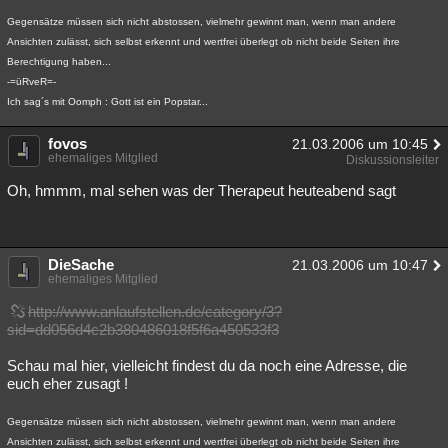
Besucht
Teilgenommen
Alle
Neue
Geschlossen
Gegensätze müssen sich nicht abstossen, vielmehr gewinnt man, wenn man andere
Ansichten zulässt, sich selbst erkennt und wertfrei überlegt ob nicht beide Seiten ihre
Lesenswert
Schlüsselwörter
Berechtigung haben...
-=üRveR=-
Ich sag´s mit Oomph : Gott ist ein Popstar...
fovos
21.03.2006 um 10:45
ehemaliges Mitglied
Diskussionsleiter
Oh, hmmm, mal sehen was der Therapeut heuteabend sagt
DieSache
21.03.2006 um 10:47
ehemaliges Mitglied
http://www.anlaufstellen.de/category/3?
sid=dd056d4c2b380486018f5f6a450533f3
Schau mal hier, vielleicht findest du da noch eine Adresse, die
euch eher zusagt !
Gegensätze müssen sich nicht abstossen, vielmehr gewinnt man, wenn man andere
Ansichten zulässt, sich selbst erkennt und wertfrei überlegt ob nicht beide Seiten ihre