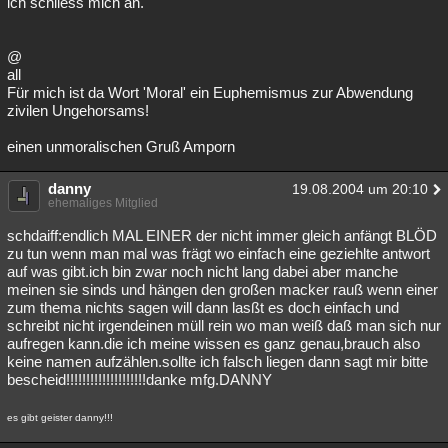
ich schliess mich an.
@
all
Für mich ist da Wort 'Moral' ein Euphemismus zur Abwendung
zivilen Ungehorsams!
einen unmoralischen Gruß Amporn
danny
19.08.2004 um 20:10
ehemaliges Mitglied
schdaiff:endlich MAL EINER der nicht immer gleich anfängt BLÖD
zu tun wenn man mal was frägt wo einfach eine geziehlte antwort
auf was gibt.ich bin zwar noch nicht lang dabei aber manche
meinen sie sinds und hängen den großen macker rauß wenn einer
zum thema nichts sagen will dann lasßt es doch einfach und
schreibt nicht irgendeinen müll rein wo man weiß daß man sich nur
aufregen kann.die ich meine wissen es ganz genau,brauch also
keine namen aufzählen.sollte ich falsch liegen dann sagt mir bitte
bescheid!!!!!!!!!!!!!!!!!!!!danke mfg.DANNY
es gibt geister danny!!!