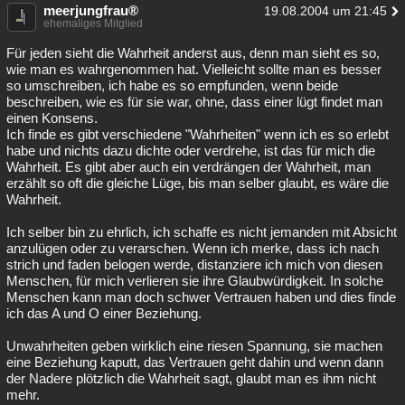
meerjungfrau®
19.08.2004 um 21:45
ehemaliges Mitglied
Für jeden sieht die Wahrheit anderst aus, denn man sieht es so,
wie man es wahrgenommen hat. Vielleicht sollte man es besser
so umschreiben, ich habe es so empfunden, wenn beide
beschreiben, wie es für sie war, ohne, dass einer lügt findet man
einen Konsens.
Ich finde es gibt verschiedene "Wahrheiten" wenn ich es so erlebt
habe und nichts dazu dichte oder verdrehe, ist das für mich die
Wahrheit. Es gibt aber auch ein verdrängen der Wahrheit, man
erzählt so oft die gleiche Lüge, bis man selber glaubt, es wäre die
Wahrheit.
Ich selber bin zu ehrlich, ich schaffe es nicht jemanden mit Absicht
anzulügen oder zu verarschen. Wenn ich merke, dass ich nach
strich und faden belogen werde, distanziere ich mich von diesen
Menschen, für mich verlieren sie ihre Glaubwürdigkeit. In solche
Menschen kann man doch schwer Vertrauen haben und dies finde
ich das A und O einer Beziehung.
Unwahrheiten geben wirklich eine riesen Spannung, sie machen
eine Beziehung kaputt, das Vertrauen geht dahin und wenn dann
der Nadere plötzlich die Wahrheit sagt, glaubt man es ihm nicht
mehr.