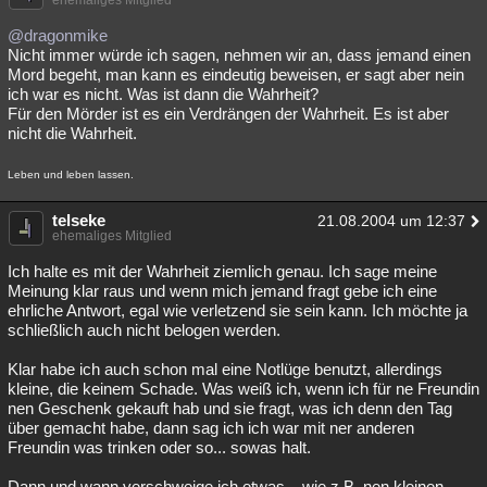
ehemaliges Mitglied
@dragonmike
Nicht immer würde ich sagen, nehmen wir an, dass jemand einen
Mord begeht, man kann es eindeutig beweisen, er sagt aber nein
ich war es nicht. Was ist dann die Wahrheit?
Für den Mörder ist es ein Verdrängen der Wahrheit. Es ist aber
nicht die Wahrheit.
Leben und leben lassen.
telseke
21.08.2004 um 12:37
ehemaliges Mitglied
Ich halte es mit der Wahrheit ziemlich genau. Ich sage meine
Meinung klar raus und wenn mich jemand fragt gebe ich eine
ehrliche Antwort, egal wie verletzend sie sein kann. Ich möchte ja
schließlich auch nicht belogen werden.
Klar habe ich auch schon mal eine Notlüge benutzt, allerdings
kleine, die keinem Schade. Was weiß ich, wenn ich für ne Freundin
nen Geschenk gekauft hab und sie fragt, was ich denn den Tag
über gemacht habe, dann sag ich ich war mit ner anderen
Freundin was trinken oder so... sowas halt.
Dann und wann verschweige ich etwas... wie z.B. nen kleinen