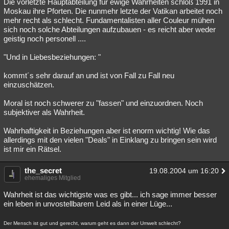
Die vorletzte Hauptabteilung für ewige Wahrheiten schloß 1991 in
Moskau ihre Pforten. Die nunmehr letzte der Vatikan arbeitet noch
mehr recht als schlecht. Fundamentalisten aller Couleur mühen
sich noch solche Abteilungen aufzubauen - es reicht aber weder
geistig noch personell ....
"Und in Liebesbeziehungen: "
kommt´s sehr darauf an und ist von Fall zu Fall neu
einzuschätzen.
Moral ist noch schwerer zu "fassen" und einzuordnen. Noch
subjektiver als Wahrheit.
Wahrhaftigkeit in Beziehungen aber ist enorm wichtig! Wie das
allerdings mit den vielen "Deals" in Einklang zu bringen sein wird
ist mir ein Rätsel.
the_secret
19.08.2004 um 16:20
ehemaliges Mitglied
Wahrheit ist das wichtigste was es gibt... ich sage immer besser
ein leben in unvostellbarem Leid als in einer Lüge...
Der Mensch ist gut und gerecht, warum geht es dann der Umwelt schlecht?