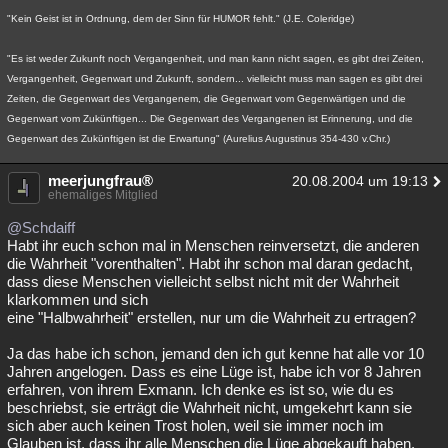
"Kein Geist ist in Ordnung, dem der Sinn für HUMOR fehlt." (J.E. Coleridge)
"Es ist weder Zukunft noch Vergangenheit, und man kann nicht sagen, es gibt drei Zeiten,
Vergangenheit, Gegenwart und Zukunft, sondern... vielleicht muss man sagen es gibt drei
Zeiten, die Gegenwart des Vergangenem, die Gegenwart vom Gegenwärtigen und die
Gegenwart vom Zukünftigen... Die Gegenwart des Vergangenen ist Erinnerung, und die
Gegenwart des Zukünftigen ist die Erwartung" (Aurelius Augustinus 354-430 v.Chr.)
meerjungfrau®
20.08.2004 um 19:13
ehemaliges Mitglied
@Schdaiff
Habt ihr euch schon mal in Menschen reinversetzt, die anderen
die Wahrheit "vorenthalten". Habt ihr schon mal daran gedacht,
dass diese Menschen vielleicht selbst nicht mit der Wahrheit
klarkommen und sich
eine "Halbwahrheit" erstellen, nur um die Wahrheit zu ertragen?
Ja das habe ich schon, jemand den ich gut kenne hat alle vor 10
Jahren angelogen. Dass es eine Lüge ist, habe ich vor 8 Jahren
erfahren, von ihrem Exmann. Ich denke es ist so, wie du es
beschriebst, sie erträgt die Wahrheit nicht, umgekehrt kann sie
sich aber auch keinen Trost holen, weil sie immer noch im
Glauben ist, dass ihr alle Menschen die Lüge abgekauft haben.