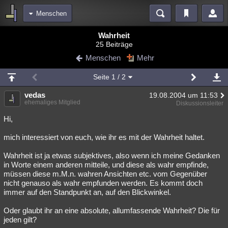
Menschen
Bereiche
Wahrheit
25 Beiträge
Echtzeit
Diskussionen
Blogs
Videos
Statistiken
Menschen
Mehr
Chat
Wiki
Neuigkeiten
Seite
1
/ 2
meine Rubriken
vedas
19.08.2004 um 11:53
Menschen
Wissenschaft
Politik
Mystery
Kriminalfälle
ehemaliges Mitglied
Diskussionsleiter
Spiritualität
Verschwörungen
Technologie
Ufologie
Hi,
mich interessiert von euch, wie ihr es mit der Wahrheit haltet.
Natur
Umfragen
Unterhaltung
weitere Rubriken
Wahrheit ist ja etwas subjektives, also wenn ich meine Gedanken
in Worte einem anderen mitteile, und diese als wahr empfinde,
Philosophie
Träume
Orte
Esoterik
Literatur
müssen diese m.M.n. wahren Ansichten etc. vom Gegenüber
nicht genauso als wahr empfunden werden. Es kommt doch
Astronomie
Helpdesk
Gruppen
Gaming
Filme
immer auf den Standpunkt an, auf den Blickwinkel.
Musik
Clash
Verbesserungen
Allmystery
English
Oder glaubt ihr an eine absolute, allumfassende Wahrheit? Die für
jeden gilt?
Übersichten