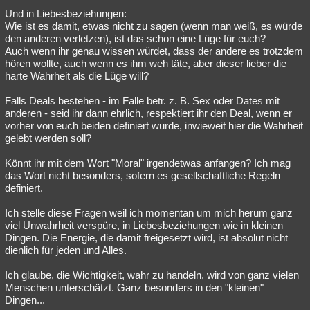
Und in Liebesbeziehungen:
Besucht
Teilgenommen
Alle
Neue
Geschlossen
Wie ist es damit, etwas nicht zu sagen (wenn man weiß, es würde
den anderen verletzen), ist das schon eine Lüge für euch?
Lesenswert
Schlüsselwörter
Auch wenn ihr genau wissen würdet, dass der andere es trotzdem
hören wollte, auch wenn es ihm weh täte, aber dieser lieber die
harte Wahrheit als die Lüge will?
Falls Deals bestehen - im Falle betr. z. B. Sex oder Dates mit
anderen - seid ihr dann ehrlich, respektiert ihr den Deal, wenn er
vorher von euch beiden definiert wurde, inwieweit hier die Wahrheit
gelebt werden soll?
Könnt ihr mit dem Wort "Moral" irgendetwas anfangen? Ich mag
das Wort nicht besonders, sofern es gesellschaftliche Regeln
definiert.
Ich stelle diese Fragen weil ich momentan um mich herum ganz
viel Unwahrheit verspüre, in Liebesbeziehungen wie in kleinen
Dingen. Die Energie, die damit freigesetzt wird, ist absolut nicht
dienlich für jeden und Alles.
Ich glaube, die Wichtigkeit, wahr zu handeln, wird von ganz vielen
Menschen unterschätzt. Ganz besonders in den "kleinen"
Dingen...