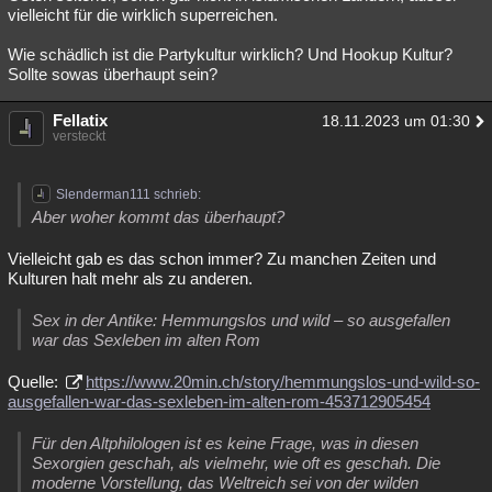
vielleicht für die wirklich superreichen.
Besucht
Teilgenommen
Alle
Neue
Geschlossen
Wie schädlich ist die Partykultur wirklich? Und Hookup Kultur?
Lesenswert
Schlüsselwörter
Sollte sowas überhaupt sein?
Fellatix
18.11.2023 um 01:30
versteckt
Slenderman111 schrieb:
Aber woher kommt das überhaupt?
Vielleicht gab es das schon immer? Zu manchen Zeiten und
Kulturen halt mehr als zu anderen.
Sex in der Antike: Hemmungslos und wild – so ausgefallen
war das Sexleben im alten Rom
Quelle:
https://www.20min.ch/story/hemmungslos-und-wild-so-
ausgefallen-war-das-sexleben-im-alten-rom-453712905454
Für den Altphilologen ist es keine Frage, was in diesen
Sexorgien geschah, als vielmehr, wie oft es geschah. Die
moderne Vorstellung, das Weltreich sei von der wilden