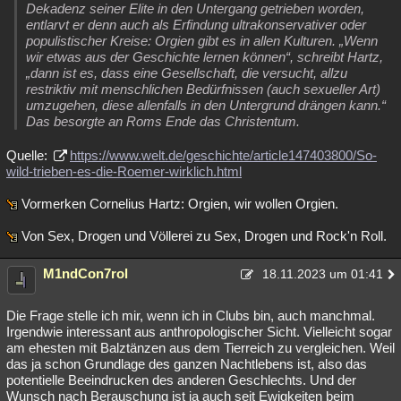
Dekadenz seiner Elite in den Untergang getrieben worden,
entlarvt er denn auch als Erfindung ultrakonservativer oder
populistischer Kreise: Orgien gibt es in allen Kulturen. „Wenn
wir etwas aus der Geschichte lernen können“, schreibt Hartz,
„dann ist es, dass eine Gesellschaft, die versucht, allzu
restriktiv mit menschlichen Bedürfnissen (auch sexueller Art)
umzugehen, diese allenfalls in den Untergrund drängen kann.“
Das besorgte an Roms Ende das Christentum.
Quelle:
https://www.welt.de/geschichte/article147403800/So-
wild-trieben-es-die-Roemer-wirklich.html
Vormerken Cornelius Hartz: Orgien, wir wollen Orgien.
Von Sex, Drogen und Völlerei zu Sex, Drogen und Rock'n Roll.
M1ndCon7rol
18.11.2023 um 01:41
Die Frage stelle ich mir, wenn ich in Clubs bin, auch manchmal.
Irgendwie interessant aus anthropologischer Sicht. Vielleicht sogar
am ehesten mit Balztänzen aus dem Tierreich zu vergleichen. Weil
das ja schon Grundlage des ganzen Nachtlebens ist, also das
potentielle Beeindrucken des anderen Geschlechts. Und der
Wunsch nach Berauschung ist ja auch seit Ewigkeiten beim