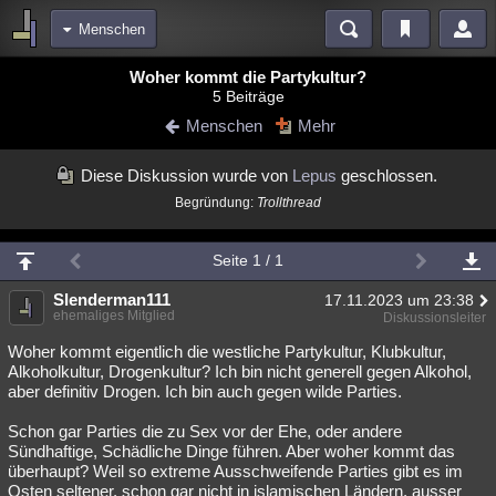
Menschen
Bereiche
Woher kommt die Partykultur?
5 Beiträge
Echtzeit
Diskussionen
Blogs
Videos
Statistiken
Menschen
Mehr
Chat
Wiki
Neuigkeiten
Diese Diskussion wurde von
Lepus
geschlossen.
meine Rubriken
Begründung:
Trollthread
Menschen
Wissenschaft
Politik
Mystery
Kriminalfälle
Spiritualität
Verschwörungen
Technologie
Ufologie
Seite 1 / 1
Natur
Slenderman111
Umfragen
Unterhaltung
17.11.2023 um 23:38
ehemaliges Mitglied
Diskussionsleiter
weitere Rubriken
Woher kommt eigentlich die westliche Partykultur, Klubkultur,
Philosophie
Träume
Orte
Esoterik
Literatur
Alkoholkultur, Drogenkultur? Ich bin nicht generell gegen Alkohol,
aber definitiv Drogen. Ich bin auch gegen wilde Parties.
Astronomie
Helpdesk
Gruppen
Gaming
Filme
Schon gar Parties die zu Sex vor der Ehe, oder andere
Sündhaftige, Schädliche Dinge führen. Aber woher kommt das
Musik
Clash
Verbesserungen
Allmystery
English
überhaupt? Weil so extreme Ausschweifende Parties gibt es im
Übersichten
Osten seltener, schon gar nicht in islamischen Ländern, ausser