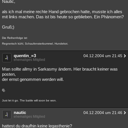
Nautic,
als ich mal meine rechte Hand gebrochen hatte, musste ich alles
mit links machen. Das ist bis heute so geblieben. Ein Phänomen?
Gruß;)
Die Reihenfolge ist:
Regnerisch kühl, Schaufensterbummel, Hundekot.
quentin_=3
04.12.2004 um 21:45
ehemaliges Mitglied
Man sollte allmy in Sarkasmy ändern. Hier braucht keiner was
posten,
der ernst genommen werden will.
q.
Just let it go. The battle will soon be won.
nautic
04.12.2004 um 21:46
ehemaliges Mitglied
hattest du draufhin keine legasthenie?