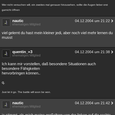
Wer nicht versuchen will, ein zweites mal genauer hinzusehen, sollte die Augen lieber erst
garnicht öffnen
nautic
04.12.2004 um 21:22
ehemaliges Mitglied
viel gelernt du hast mein kleiner jedi, aber noch viel mehr lernen du
musst
quentin_=3
04.12.2004 um 21:38
ehemaliges Mitglied
Ich kann mir vorstellen, daß besondere Situationen auch
besondere Fähigkeiten
hervorbringen können..
q.
Just let it go. The battle will soon be won.
nautic
04.12.2004 um 21:42
ehemaliges Mitglied
ja stimmt. als mich meine großeltern von der linken auf die rechte