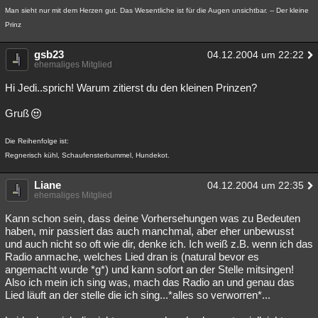
Man sieht nur mit dem Herzen gut. Das Wesentliche ist für die Augen unsichtbar. -- Der kleine
Prinz
gsb23
04.12.2004 um 22:22
ehemaliges Mitglied
Hi Jedi..sprich! Warum zitierst du den kleinen Prinzen?
Gruß
Die Reihenfolge ist:
Regnerisch kühl, Schaufensterbummel, Hundekot.
Liane
04.12.2004 um 22:35
ehemaliges Mitglied
Kann schon sein, dass deine Vorhersehungen was zu Bedeuten
haben, mir passiert das auch manchmal, aber eher unbewusst
und auch nicht so oft wie dir, denke ich. Ich weiß z.B. wenn ich das
Radio anmache, welches Lied dran is (natural bevor es
angemacht wurde *g*) und kann sofort an der Stelle mitsingen!
Also ich mein ich sing was, mach das Radio an und genau das
Lied läuft an der stelle die ich sing...*alles so verworren*...