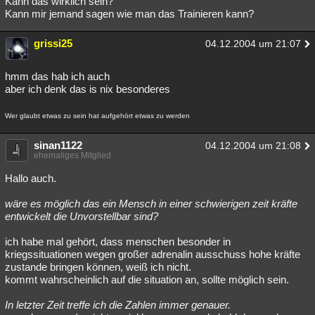
Kann das wirklich sein?
Kann mir jemand sagen wie man das Trainieren kann?
Besucht
Teilgenommen
Alle
Neue
Geschlossen
Lesenswert
grissi25
Schlüsselwörter
04.12.2004 um 21:07
hmm das hab ich auch
aber ich denk das is nix besonderes
Wer glaubt etwas zu sein hat aufgehört etwas zu werden
sinan1122
04.12.2004 um 21:08
ehemaliges Mitglied
Hallo auch.
wäre es möglich das ein Mensch in einer schwierigen zeit kräfte
entwickelt die Unvorstellbar sind?
ich habe mal gehört, dass menschen besonder in
kriegssituationen wegen großer adrenalin ausschuss hohe kräfte
zustande bringen können, weiß ich nicht.
kommt wahrscheinlich auf die situation an, sollte möglich sein.
In letzter Zeit treffe ich die Zahlen immer genauer.