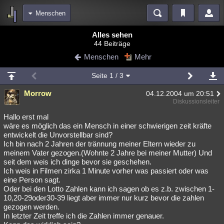
Menschen
Bereiche
Alles sehen
44 Beiträge
Echtzeit
Diskussionen
Blogs
Videos
Statistiken
Menschen
Mehr
Chat
Wiki
Neuigkeiten
2
Seite
1
/ 3
meine Rubriken
Morrow
04.12.2004 um 20:51
Menschen
Wissenschaft
Politik
Mystery
Kriminalfälle
Diskussionsleiter
Spiritualität
Verschwörungen
Technologie
Ufologie
Hallo erst mal
wäre es möglich das ein Mensch in einer schwierigen zeit kräfte
entwickelt die Unvorstellbar sind?
Natur
Umfragen
Unterhaltung
Ich bin nach 2 Jahren der trännung meiner Eltern wieder zu
weitere Rubriken
meinem Vater gezogen.(Wohnte 2 Jahre bei meiner Mutter) Und
seit dem weis ich dinge bevor sie geschehen.
Philosophie
Träume
Orte
Esoterik
Literatur
Ich weis in Filmen zirka 1 Minute vorher was passiert oder was
eine Person sagt.
Astronomie
Helpdesk
Gruppen
Gaming
Filme
Oder bei den Lotto Zahlen kann ich sagen ob es z.b. zwischen 1-
10,20-29oder30-39 liegt aber immer nur kurz bevor die zahlen
Musik
Clash
Verbesserungen
Allmystery
English
gezogen werden.
In letzter Zeit treffe ich die Zahlen immer genauer.
Übersichten