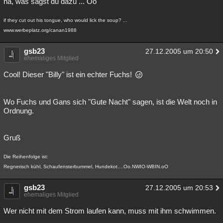
na, was sagst du dazu ... Oo
if they cut out his tongue, who would lick the soup? ...
www.werbeplatz.org/canan1988
gsb23
27.12.2005 um 20:50
ehemaliges Mitglied
Cool! Dieser "Billy" ist ein echter Fuchs!
Wo Fuchs und Gans sich "Gute Nacht" sagen, ist die Welt noch in
Ordnung.
Gruß
Die Reihenfolge ist:
Regnerisch kühl, Schaufensterbummel, Hundekot....Oo.NWIO-WBIN.oO
gsb23
27.12.2005 um 20:53
ehemaliges Mitglied
Wer nicht mit dem Strom laufen kann, muss mit ihm schwimmen.