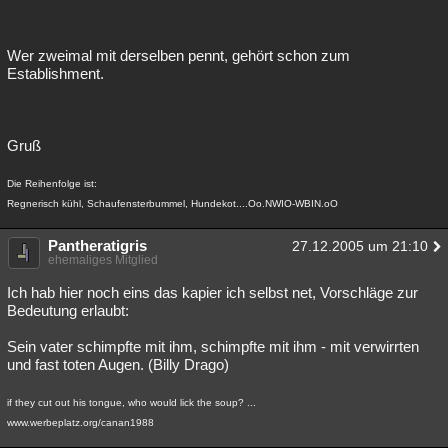
Wer zweimal mit derselben pennt, gehört schon zum
Establishment.
Gruß
Die Reihenfolge ist:
Regnerisch kühl, Schaufensterbummel, Hundekot....Oo.NWIO-WBIN.oO
Pantheratigris
27.12.2005 um 21:10
ehemaliges Mitglied
Ich hab hier noch eins das kapier ich selbst net, Vorschläge zur
Bedeutung erlaubt:
Sein vater schimpfte mit ihm, schimpfte mit ihm - mit verwirrten
und fast toten Augen. (Billy Drago)
if they cut out his tongue, who would lick the soup? ...
www.werbeplatz.org/canan1988