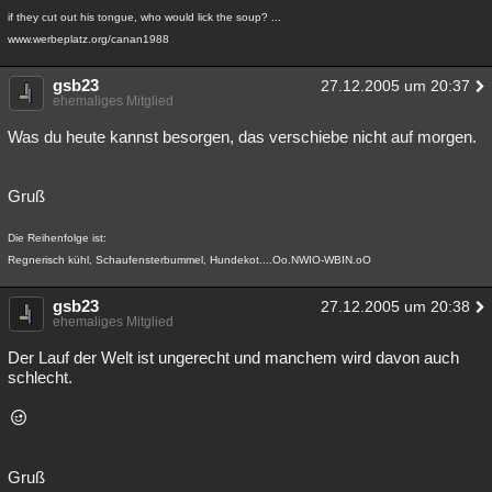
if they cut out his tongue, who would lick the soup? ...
www.werbeplatz.org/canan1988
gsb23
27.12.2005 um 20:37
ehemaliges Mitglied
Was du heute kannst besorgen, das verschiebe nicht auf morgen.
Gruß
Die Reihenfolge ist:
Regnerisch kühl, Schaufensterbummel, Hundekot....Oo.NWIO-WBIN.oO
gsb23
27.12.2005 um 20:38
ehemaliges Mitglied
Der Lauf der Welt ist ungerecht und manchem wird davon auch
schlecht.
Gruß