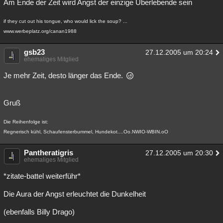
Am Ende der Zeit wird Angst der einzige Überlebende sein
Besucht
Teilgenommen
Alle
Neue
Geschlossen
if they cut out his tongue, who would lick the soup? ...
Lesenswert
Schlüsselwörter
www.werbeplatz.org/canan1988
gsb23
27.12.2005 um 20:24
ehemaliges Mitglied
Je mehr Zeit, desto länger das Ende.
Gruß
Die Reihenfolge ist:
Regnerisch kühl, Schaufensterbummel, Hundekot....Oo.NWIO-WBIN.oO
Pantheratigris
27.12.2005 um 20:30
ehemaliges Mitglied
*zitate-battel weiterführ*
Die Aura der Angst erleuchtet die Dunkelheit
(ebenfalls Billy Drago)