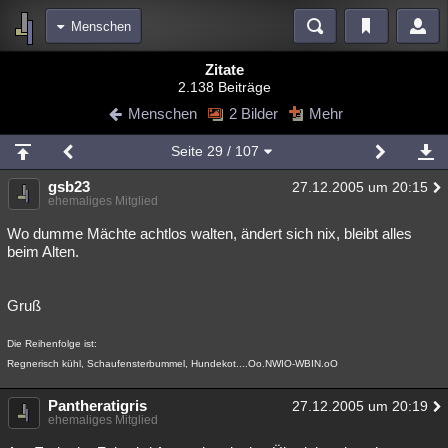
Menschen
Bereiche
Zitate
2.138 Beiträge
Echtzeit
Diskussionen
Blogs
Videos
Statistiken
Menschen
2 Bilder
Mehr
Chat
Wiki
Neuigkeiten
2
Seite
29
/ 107
meine Rubriken
gsb23
27.12.2005 um 20:15
Menschen
Wissenschaft
Politik
Mystery
Kriminalfälle
ehemaliges Mitglied
Spiritualität
Verschwörungen
Technologie
Ufologie
Wo dumme Mächte achtlos walten, ändert sich nix, bleibt alles
beim Alten.
Natur
Umfragen
Unterhaltung
weitere Rubriken
Gruß
Philosophie
Träume
Orte
Esoterik
Literatur
Die Reihenfolge ist:
Regnerisch kühl, Schaufensterbummel, Hundekot....Oo.NWIO-WBIN.oO
Astronomie
Helpdesk
Gruppen
Gaming
Filme
Pantheratigris
27.12.2005 um 20:19
Musik
Clash
Verbesserungen
Allmystery
English
ehemaliges Mitglied
Übersichten