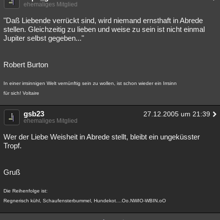
ehemaliges Mitglied
"Daß Liebende verrückt sind, wird niemand ernsthaft in Abrede
stellen. Gleichzeitig zu lieben und weise zu sein ist nicht einmal
Jupiter selbst gegeben..."
Robert Burton
In einer irrsinnigen Welt vernünftig sein zu wollen, ist schon wieder ein Irrsinn
für sich! Voltaire
gsb23
27.12.2005 um 21:39
ehemaliges Mitglied
Wer der Liebe Weisheit in Abrede stellt, bleibt ein ungeküsster
Tropf.
Gruß
Die Reihenfolge ist:
Regnerisch kühl, Schaufensterbummel, Hundekot....Oo.NWIO-WBIN.oO