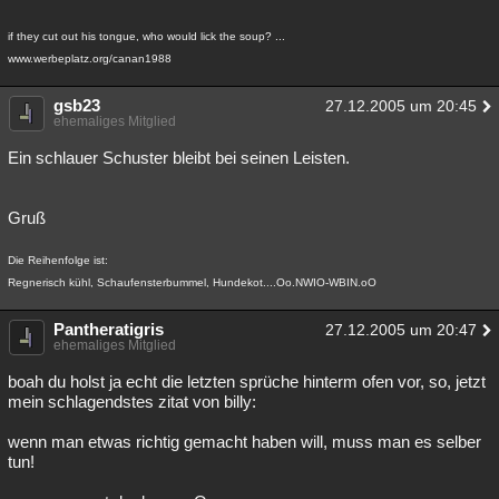
if they cut out his tongue, who would lick the soup? ...
www.werbeplatz.org/canan1988
gsb23
27.12.2005 um 20:45
ehemaliges Mitglied
Ein schlauer Schuster bleibt bei seinen Leisten.
Gruß
Die Reihenfolge ist:
Regnerisch kühl, Schaufensterbummel, Hundekot....Oo.NWIO-WBIN.oO
Pantheratigris
27.12.2005 um 20:47
ehemaliges Mitglied
boah du holst ja echt die letzten sprüche hinterm ofen vor, so, jetzt
mein schlagendstes zitat von billy:
wenn man etwas richtig gemacht haben will, muss man es selber
tun!