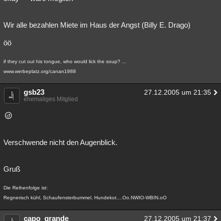
Wir alle bezahlen Miete im Haus der Angst (Billy E. Drago)
öö
if they cut out his tongue, who would lick the soup? ...
www.werbeplatz.org/canan1988
gsb23
27.12.2005 um 21:35
ehemaliges Mitglied
Verschwende nicht den Augenblick.
Gruß
Die Reihenfolge ist:
Regnerisch kühl, Schaufensterbummel, Hundekot....Oo.NWIO-WBIN.oO
capo_grande
27.12.2005 um 21:37