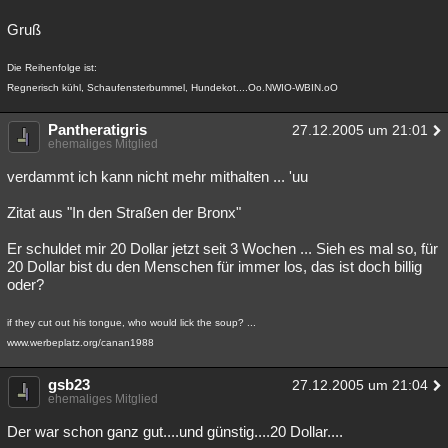
Gruß
Die Reihenfolge ist:
Regnerisch kühl, Schaufensterbummel, Hundekot....Oo.NWIO-WBIN.oO
Pantheratigris
27.12.2005 um 21:01
ehemaliges Mitglied
verdammt ich kann nicht mehr mithalten ... 'uu
Zitat aus "In den Straßen der Bronx"
Er schuldet mir 20 Dollar jetzt seit 3 Wochen ... Sieh es mal so, für
20 Dollar bist du den Menschen für immer los, das ist doch billig
oder?
if they cut out his tongue, who would lick the soup? ...
www.werbeplatz.org/canan1988
gsb23
27.12.2005 um 21:04
ehemaliges Mitglied
Der war schon ganz gut....und günstig....20 Dollar....