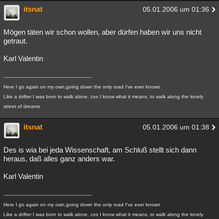
itsnat
05.01.2006 um 01:36
Mögen täten wir schon wollen, aber dürfen haben wir uns nicht
getraut.
Karl Valentin
------------------------------------------------------------
Here I go again on my own,going down the only road I've ever known
Like a drifter I was born to walk alone, cos I know what it means, to walk along the lonely
street of dreams
itsnat
05.01.2006 um 01:38
Des is wia bei jeda Wissenschaft, am Schluß stellt sich dann
heraus, daß alles ganz anders war.
Karl Valentin
------------------------------------------------------------
Here I go again on my own,going down the only road I've ever known
Like a drifter I was born to walk alone, cos I know what it means, to walk along the lonely