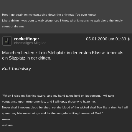
------------------------------------------------------------
Here I go again on my own,going down the only road I've ever known
Like a drifter I was born to walk alone, cos I know what it means, to walk along the lonely
street of dreams
rocketfinger
05.01.2006 um 01:33
ehemaliges Mitglied
Manchen Leuten ist ein Stehplatz in der ersten Klasse lieber als
ein Sitzplatz in der dritten.
Kurt Tucholsky
"When I raise my flashing sword, and my hand takes hold on judgement, I will take
vengeance upon mine enemies, and I will repay those who haze me.
Never shall innocent blood be shed, yet the blood of the wicked shall flow like a river. As I will
spread my blackened wings and be the vengeful striking hammer of God."
---------
-=ebai=-