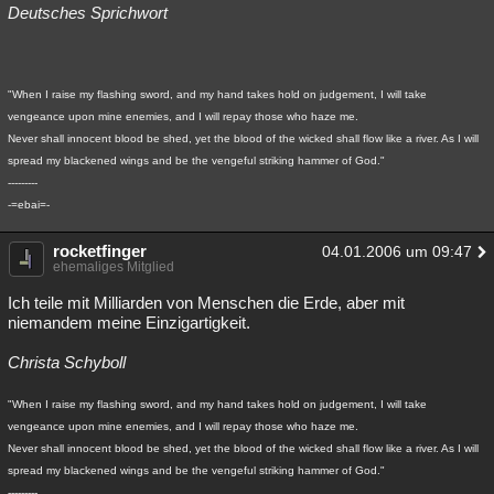
Deutsches Sprichwort
"When I raise my flashing sword, and my hand takes hold on judgement, I will take
vengeance upon mine enemies, and I will repay those who haze me.
Never shall innocent blood be shed, yet the blood of the wicked shall flow like a river. As I will
spread my blackened wings and be the vengeful striking hammer of God."
---------
-=ebai=-
rocketfinger
04.01.2006 um 09:47
ehemaliges Mitglied
Ich teile mit Milliarden von Menschen die Erde, aber mit
niemandem meine Einzigartigkeit.
Christa Schyboll
"When I raise my flashing sword, and my hand takes hold on judgement, I will take
vengeance upon mine enemies, and I will repay those who haze me.
Never shall innocent blood be shed, yet the blood of the wicked shall flow like a river. As I will
spread my blackened wings and be the vengeful striking hammer of God."
---------