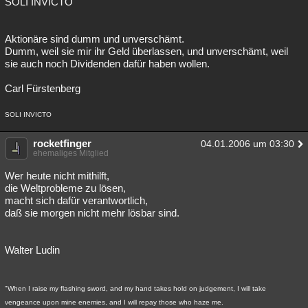
SOLI INVICTO
Besucht
Teilgenommen
Alle
Neue
Geschlossen
Aktionäre sind dumm und unverschämt.
Lesenswert
Schlüsselwörter
Dumm, weil sie mir ihr Geld überlassen, und unverschämt, weil
sie auch noch Dividenden dafür haben wollen.
Carl Fürstenberg
SOLI INVICTO
rocketfinger
04.01.2006 um 03:30
ehemaliges Mitglied
Wer heute nicht mithilft,
die Weltprobleme zu lösen,
macht sich dafür verantwortlich,
daß sie morgen nicht mehr lösbar sind.
Walter Ludin
"When I raise my flashing sword, and my hand takes hold on judgement, I will take
vengeance upon mine enemies, and I will repay those who haze me.