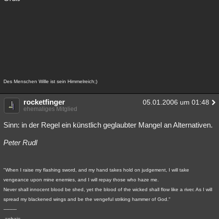
Des Menschen Wille ist sein Himmelreich;)
rocketfinger
05.01.2006 um 01:48
ehemaliges Mitglied
Sinn: in der Regel ein künstlich geglaubter Mangel an Alternativen.
Peter Rudl
"When I raise my flashing sword, and my hand takes hold on judgement, I will take
vengeance upon mine enemies, and I will repay those who haze me.
Never shall innocent blood be shed, yet the blood of the wicked shall flow like a river. As I will
spread my blackened wings and be the vengeful striking hammer of God."
---------
-=ebai=-