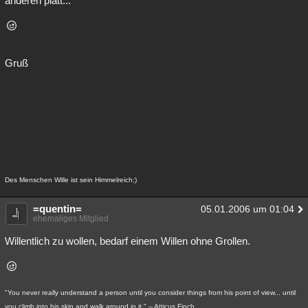
anderen platt...
Gruß
Des Menschen Wille ist sein Himmelreich;)
=quentin=
05.01.2006 um 01:04
ehemaliges Mitglied
Willentlich zu wollen, bedarf einem Willen ohne Grollen.
"You never really understand a person until you consider things from his point of view... until
you climb into his skin and walk around in it." -- Atticus Finch