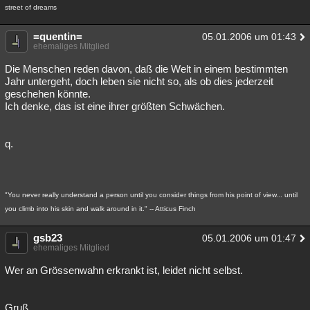
street of dreams
=quentin=
05.01.2006 um 01:43
ehemaliges Mitglied
Die Menschen reden davon, daß die Welt in einem bestimmten
Jahr untergeht, doch leben sie nicht so, als ob dies jederzeit
geschehen könnte.
Ich denke, das ist eine ihrer größten Schwächen.
q.
"You never really understand a person until you consider things from his point of view... until
you climb into his skin and walk around in it." -- Atticus Finch
gsb23
05.01.2006 um 01:47
ehemaliges Mitglied
Wer an Grössenwahn erkrankt ist, leidet nicht selbst.
Gruß