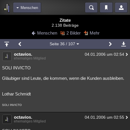
Menschen
Bereiche
Zitate
2.138 Beiträge
Echtzeit
Diskussionen
Blogs
Videos
Statistiken
Menschen
2 Bilder
Mehr
Chat
Wiki
Neuigkeiten
Seite
36
/ 107
meine Rubriken
octavios.
04.01.2006 um 02:54
Menschen
Wissenschaft
Politik
Mystery
Kriminalfälle
ehemaliges Mitglied
Spiritualität
Verschwörungen
Technologie
Ufologie
SOLI INVICTO
Gläubiger sind Leute, die kommen, wenn die Kunden ausbleiben.
Natur
Umfragen
Unterhaltung
weitere Rubriken
Lothar Schmidt
Philosophie
Träume
Orte
Esoterik
Literatur
SOLI INVICTO
Astronomie
Helpdesk
Gruppen
Gaming
Filme
octavios.
04.01.2006 um 02:55
Musik
Clash
Verbesserungen
Allmystery
English
ehemaliges Mitglied
Übersichten