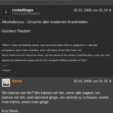
rocketfinger
05.01.2006 um 01:24
ehemaliges Mitglied
Alkoholismus - Ursache aller modernen Krankheiten.
Gustave Flaubert
"When I raise my flashing sword, and my hand takes hold on judgement, I will take
vengeance upon mine enemies, and I will repay those who haze me.
Never shall innocent blood be shed, yet the blood of the wicked shall flow like a river. As I will
spread my blackened wings and be the vengeful striking hammer of God."
---------
-=ebai=-
itsnat
05.01.2006 um 01:32
Wo kämen wir hin? Wo kämen wir hin, wenn alle sagten, wo
kämen wir hin, und niemand ginge, um einmal zu schauen, wohin
man käme, wenn man ginge.
Kurt Marti