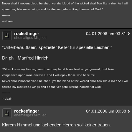
Never shall innocent blood be shed, yet the blood of the wicked shall flow like a river. As I will
spread my blackened wings and be the vengeful striking hammer of God."
---------
-=ebai=-
rocketfinger
04.01.2006 um 03:31
ehemaliges Mitglied
"Unterbewußtsein, spezieller Keller für spezielle Leichen."
Dr. phil. Manfred Hinrich
"When I raise my flashing sword, and my hand takes hold on judgement, I will take
vengeance upon mine enemies, and I will repay those who haze me.
Never shall innocent blood be shed, yet the blood of the wicked shall flow like a river. As I will
spread my blackened wings and be the vengeful striking hammer of God."
---------
-=ebai=-
rocketfinger
04.01.2006 um 09:38
ehemaliges Mitglied
Klarem Himmel und lachenden Herren soll keiner trauen.