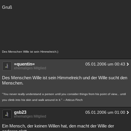
Gruß
Des Menschen Wille ist sein Himmelreich;)
=quentin=
05.01.2006 um 00:43
ehemaliges Mitglied
Des Menschen Wille ist sein Himmelreich und der Wille sucht den
Menschen.
"You never really understand a person until you consider things from his point of view... until
you climb into his skin and walk around in it." -- Atticus Finch
gsb23
05.01.2006 um 01:00
ehemaliges Mitglied
Ein Mensch, der keinen Willen hat, den macht der Wille der