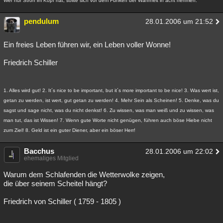
Wer nur Stroh im Kopf hat, sollte sich vor dem Funken der Wahrheit in acht nehmen.
pendulum
28.01.2006 um 21:52
Ein freies Leben führen wir, ein Leben voller Wonne!
Friedrich Schiller
1. Alles wird gut! 2. It´s nice to be important, but it´s more important to be nice! 3. Was wert ist,
getan zu werden, ist wert, gut getan zu werden! 4. Mehr Sein als Scheinen! 5. Denke, was du
sagst und sage nicht, was du nicht denkst! 6. Zu wissen, was man weiß und zu wissen, was
man tut, das ist Wissen! 7. Wenn gute Worte nicht genügen, führen auch böse Hiebe nicht
zum Ziel! 8. Geld ist ein guter Diener, aber ein böser Herr!
Bacchus
28.01.2006 um 22:02
ehemaliges Mitglied
Warum dem Schlafenden die Wetterwolke zeigen,
die über seinem Scheitel hängt?
Friedrich von Schiller ( 1759 - 1805 )