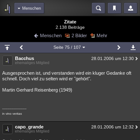
Menschen
Bereiche
Zitate
2.138 Beiträge
Echtzeit
Diskussionen
Blogs
Videos
Statistiken
Menschen
2 Bilder
Mehr
Chat
Wiki
Neuigkeiten
3
Seite
75
/ 107
meine Rubriken
Bacchus
28.01.2006 um 12:30
Menschen
Wissenschaft
Politik
Mystery
Kriminalfälle
ehemaliges Mitglied
Spiritualität
Verschwörungen
Technologie
Ufologie
Ausgesprochen ist, und verstanden wird ein kluger Gedanke oft
schnell. Doch viel zu selten wird er "gehört".
Natur
Umfragen
Unterhaltung
Martin Gerhard Reisenberg (1949)
weitere Rubriken
Philosophie
Träume
Orte
Esoterik
Literatur
_____________
in vino veritas
Astronomie
Helpdesk
Gruppen
Gaming
Filme
capo_grande
28.01.2006 um 12:32
Musik
Clash
Verbesserungen
Allmystery
English
ehemaliges Mitglied
Übersichten