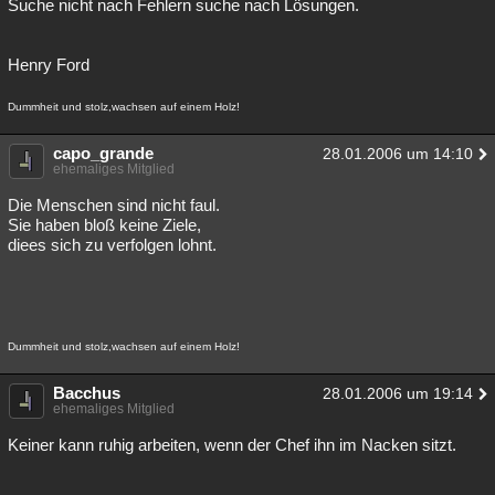
Suche nicht nach Fehlern suche nach Lösungen.
Besucht
Teilgenommen
Alle
Neue
Geschlossen
Henry Ford
Lesenswert
Schlüsselwörter
Dummheit und stolz,wachsen auf einem Holz!
capo_grande
28.01.2006 um 14:10
ehemaliges Mitglied
Die Menschen sind nicht faul.
Sie haben bloß keine Ziele,
diees sich zu verfolgen lohnt.
Dummheit und stolz,wachsen auf einem Holz!
Bacchus
28.01.2006 um 19:14
ehemaliges Mitglied
Keiner kann ruhig arbeiten, wenn der Chef ihn im Nacken sitzt.