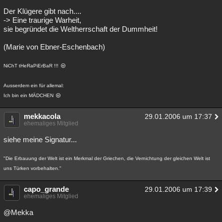
Der Klügere gibt nach....
-> Eine traurige Warheit,
sie begründet die Weltherrschaft der Dummheit!
(Marie von Ebner-Eschenbach)
NiChT tHeRaPiErBaR !!!
Ausserdem ein für allemal:
Ich bin ein MÄDCHEN
mekkacola
29.01.2006 um 17:37
ehemaliges Mitglied
siehe meine Signatur...
"Die Erbauung der Welt ist ein Merkmal der Griechen, die Vernichtung der gleichen Welt ist
uns Türken vorbehalten."
capo_grande
29.01.2006 um 17:39
ehemaliges Mitglied
@Mekka