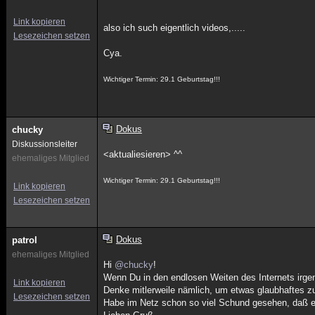
Link kopieren
also ich such eigentlich videos,.....
Lesezeichen setzen
Cya.
Wichtiger Termin: 29.1 Geburtstag!!!
Dokus
chucky
Diskussionsleiter
<aktualiesieren> ^^
ehemaliges Mitglied
Wichtiger Termin: 29.1 Geburtstag!!!
Link kopieren
Lesezeichen setzen
Dokus
patrol
ehemaliges Mitglied
Hi
@chucky
!
Wenn Du in den endlosen Weiten des Internets irgen
Link kopieren
Denke mitlerweile nämlich, um etwas glaubhaftes z
Lesezeichen setzen
Habe im Netz schon so viel Schund gesehen, daß ei