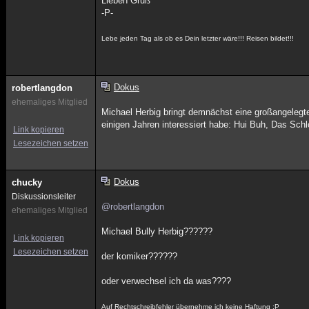
Lieben Gruß
-P-
Lebe jeden Tag als ob es Dein letzter wäre!!! Reisen bildet!!!
Dokus
robertlangdon
ehemaliges Mitglied
Michael Herbig bringt demnächst eine großangelegte
einigen Jahren interessiert habe: Hui Buh, Das Sch
Link kopieren
Lesezeichen setzen
Dokus
chucky
Diskussionsleiter
@robertlangdon
ehemaliges Mitglied
Michael Bully Herbig??????
Link kopieren
Lesezeichen setzen
der komiker??????
oder verwechsel ich da was????
Auf Rechtschreibfehler übernehme ich keine Haftung :P