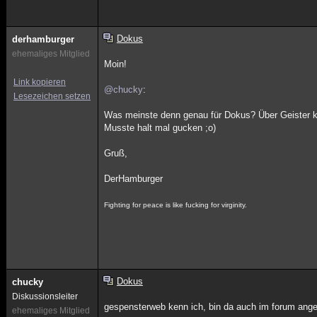
Dokus
derhamburger
ehemaliges Mitglied
Moin!
Link kopieren
@chucky
:
Lesezeichen setzen
Was meinste denn genau für Dokus? Über Geister kön
Musste halt mal gucken ;o)
Gruß,
DerHamburger
Fighting for peace is like fucking for virginity.
Dokus
chucky
Diskussionsleiter
gespensterweb kenn ich, bin da auch im forum ange
ehemaliges Mitglied