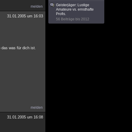
Geisterjäger: Lustige
melden
Amateure vs. ernsthafte
Profis.
31.01.2005 um 16:03
56 Beiträge bis 2012
das was für dich ist.
melden
31.01.2005 um 16:08