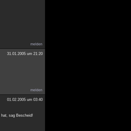
melden
31.01.2005 um 21:20
melden
01.02.2005 um 03:40
 hat, sag Bescheid!