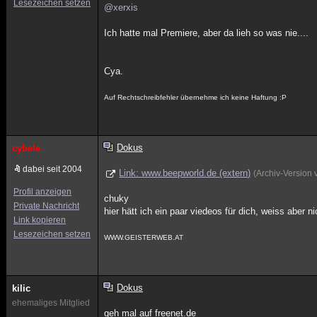
Lesezeichen setzen
@xerxis
Ich hatte mal Premiere, aber da lieh so was nie....
Cya.
Auf Rechtschreibfehler übernehme ich keine Haftung :P
Dokus
cybele
dabei seit 2004
Link: www.beepworld.de (extern)
(Archiv-Version
Profil anzeigen
chuky
Private Nachricht
hier hätt ich ein paar viedeos für dich, weiss aber ni
Link kopieren
Lesezeichen setzen
WWW.GEISTERWEB.AT
Dokus
kilic
ehemaliges Mitglied
geh mal auf freenet.de