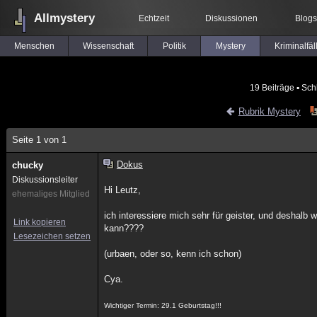
Allmystery
Echtzeit
Diskussionen
Blogs
Menschen
Wissenschaft
Politik
Mystery
Kriminalfäl
19 Beiträge
▪ Sch
Rubrik Mystery
Seite 1 von 1
Dokus
chucky
Diskussionsleiter
Hi Leutz,
ehemaliges Mitglied
ich interessiere mich sehr für geister, und deshalb 
Link kopieren
kann????
Lesezeichen setzen
(urbaen, oder so, kenn ich schon)
Cya.
Wichtiger Termin: 29.1 Geburtstag!!!