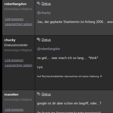
Dokus
robertlangdon
ehemaliges Mitglied
@chucky
Link kopieren
Jau, der geplante Starttermin ist Anfang 2006... ans
Lesezeichen setzen
Dokus
chucky
Diskussionsleiter
@robertlangdon
ehemaliges Mitglied
na geil,... was mach ich so lang.... *think*
Link kopieren
Lesezeichen setzen
cya.
Auf Rechtschreibfehler übernehme ich keine Haftung :P
Dokus
maxetten
ehemaliges Mitglied
google ist dir aber schon ein begriff, oder...?
Link kopieren
Die Stunde des Siegers kommt für jeden irgendwann!!!