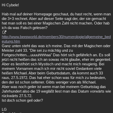
Hi Cybele!
Hab mal auf deiner Homepage geschaut, du hast recht, wenn man
die 3+3 rechnet. Aber auf dieser Seite sagt der, der sie gemacht
hat man soll es bei einer Magischen Zahl nicht machen. Oder hab
ich da was Falsch gelesen?
http://www.beepworld.de/members30/numerologie/allgemeine_bed
eutung.htm
Ganz unten steht das was ich meine. Das mit der Magischen oder
Meister zahl 33. "Die sei zu mächtig und zu
Fortgeschritten....uuuuhhhhaa" Das hört sich gefährlich an. Es soll
jetzt nicht heißen das ich an sowas nicht glaube, eher im gegenteil.
Aber es liest/hört sich Mystisch und macht mich neugierig. Bei
meinem Vornamen mach ich mir nicht soviel Gedanken viele
heißen Michael. Aber beim Geburtsdatum, da kommt auch 33
raus, 27.5.1972. Das hat eher schon was für mich zu bedeuten,
den der ist schon seltener. Gibts weniger von als Michael.
Aber was noch geiler ist wenn man bei meinem Geburtstag das
Jahrhundert also die 19 wegläßt liest man das Datum vorwärts wie
rückwärts 27.5.72.
Ist doch schon geil oder?
LG