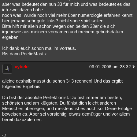
aber was bedeutet den nun 33 für mich und was bedeutet es das
Besucht
Teilgenommen
Alle
Neue
Geschlossen
ich zwei davon habe.
noch was, würde noch viel mehr über numerologie erfahren kennt
Lesenswert
Schlüsselwörter
hier jemand sehr gute links? nicht sone spiel seiten.
Bitte hilft mir allein schon wegen den beiden 33er die sich
irgendwie aus meinem vornamen und meinem geburtsdatum
ergeben.
Ich dank euch schon mal im vorraus.
Bis dann PoeticMastix
cybele
06.01.2006 um 23:32
alleine deshalb musst du schon 3+3 rechnen! Und das ergibt
folgendes Ergebnis:
Du bist der absolute Perfektionist. Du bist immer am besten,
schönsten und am klügsten. Du fühlst dich leicht anderen
Menschen überlegen, und meistens ist es auch so. Deine Erfolge
beweisen es. Aber sei vorsichtig, etwas demütiger und vor allem
bereit dazuzulernen.
:-)