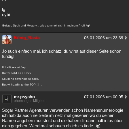
lg
cybi
Geister, Spuk und Mystery... alles tummelt sich in meinem Profil *g*
König_Rasta
06.01.2006 um 23:39
Jo such einfach mal, ich schätz, du wirst auf dieser Seite schon
fündig!
U haffi see wi flop,
But wi solid as a Rock,
Could no haffi hold wi back,
But wi headin to the TOP!!!! -.-
mr.psycho
07.01.2006 um 00:05
ehemaliges Mitglied
Sogar Partner Agenturen verwenden schon Namensnumerologie
ich hab da auch ne Seite im netz mal gesehen wo du deinen
Namen angeben musstest und die haben dir dann halt infos über
dich gegeben. Werd mal schauen ob ich es finde.