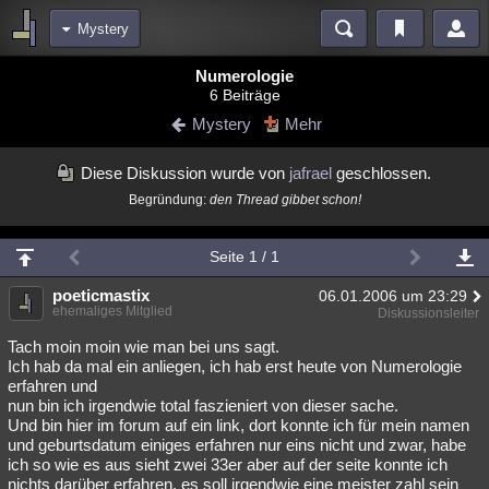
Mystery
Bereiche
Numerologie
6 Beiträge
Echtzeit
Diskussionen
Blogs
Videos
Statistiken
Mystery
Mehr
Chat
Wiki
Neuigkeiten
Diese Diskussion wurde von
jafrael
geschlossen.
meine Rubriken
Begründung:
den Thread gibbet schon!
Menschen
Wissenschaft
Politik
Mystery
Kriminalfälle
Spiritualität
Verschwörungen
Technologie
Ufologie
Seite 1 / 1
Natur
poeticmastix
Umfragen
Unterhaltung
06.01.2006 um 23:29
ehemaliges Mitglied
Diskussionsleiter
weitere Rubriken
Tach moin moin wie man bei uns sagt.
Philosophie
Träume
Orte
Esoterik
Literatur
Ich hab da mal ein anliegen, ich hab erst heute von Numerologie
erfahren und
Astronomie
Helpdesk
Gruppen
Gaming
Filme
nun bin ich irgendwie total faszieniert von dieser sache.
Und bin hier im forum auf ein link, dort konnte ich für mein namen
und geburtsdatum einiges erfahren nur eins nicht und zwar, habe
Musik
Clash
Verbesserungen
Allmystery
English
ich so wie es aus sieht zwei 33er aber auf der seite konnte ich
Übersichten
nichts darüber erfahren. es soll irgendwie eine meister zahl sein