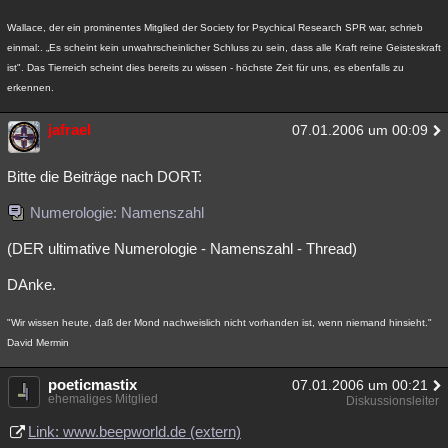
Wallace, der ein prominentes Mitglied der Society for Psychical Research SPR war, schrieb
einmal:. „Es scheint kein unwahrscheinlicher Schluss zu sein, dass alle Kraft reine Geisteskraft
ist". Das Tierreich scheint dies bereits zu wissen - höchste Zeit für uns, es ebenfalls zu
erkennen.
jafrael
07.01.2006 um 00:09
Bitte die Beiträge nach DORT:
Numerologie: Namenszahl
(DER ultimative Numerologie - Namenszahl - Thread)
DAnke.
"Wir wissen heute, daß der Mond nachweislich nicht vorhanden ist, wenn niemand hinsieht."
David Mermin
poeticmastix
07.01.2006 um 00:21
ehemaliges Mitglied
Diskussionsleiter
Link: www.beepworld.de (extern)