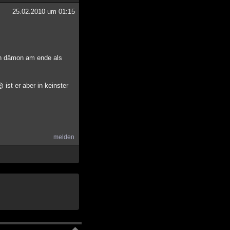
25.02.2010 um 01:15
den dämon am ende als
ist er aber in keinster
melden