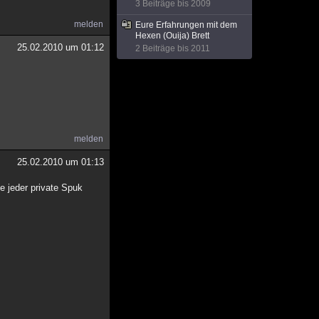
3 Beiträge bis 2009
melden
Eure Erfahrungen mit dem
Hexen (Ouija) Brett
25.02.2010 um 01:12
2 Beiträge bis 2011
melden
25.02.2010 um 01:13
e jeder private Spuk