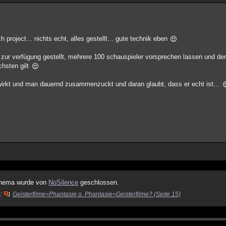
h project... nichts echt, alles gestellt... gute technik eben
s zur verfügung gestellt, mehrere 100 schauspieler vorsprechen lassen und 
chsten gilt
 wirkt und man dauernd zusammenzuckt und daran glaubt, dass er echt ist...
hema wurde von
NoSilence
geschlossen.
n:
Geisterfilme=Phantasie o. Phantasie=Geisterfilme? (Seite 15)