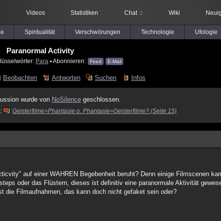
Videos
Statistiken
Chat
Wiki
Neuig
2
le
Spiritualität
Verschwörungen
Technologie
Ufologie
Paranormal Activity
lüsselwörter:
Para
▪ Abonnieren:
Feed
E-Mail
Beobachten
Antworten
Suchen
Infos
ussion wurde von
NoSilence
geschlossen.
n:
Geisterfilme=Phantasie o. Phantasie=Geisterfilme? (Seite 15)
cticvity" auf einer WAHREN Begebenheit beruht? Denn einige Filmscenen kam
eps oder das Flüstern, dieses ist definitiv eine paranormale Aktivität gewese
 die Filmaufnahmen, das kann doch nicht gefaket sein oder?