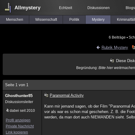
Allmystery
Echtzeit
Diskussionen
Blogs
Menschen
Wissenschaft
Politik
Mystery
Kriminalfäl
6 Beiträge
▪ Sch
Rubrik Mystery
Diese Disk
Begründung:
Bitte hier weitrmache
Seite 1 von 1
Paranormal Activity
Ghosthunter85
Diskussionsleiter
Kann mir jemand sagen, ob der Film "Paranormal A
dabei seit 2010
vor als war es schon mal geschehen. Z. B. die Footst
werden, da man dort auch NIEMANDEN sieht. Selbst
Profil anzeigen
Private Nachricht
Link kopieren