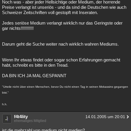
Noch was - aber jeder Hellsichtige oder Medium, der horrende
Preise verlangt ist unseriös - und da sind die Deutschen wie auch
Schweizer Zeitschriften voll gestopft mit Inseraten.
Jedes seriöse Medium verlangt wirklich nur das Geringste oder
gar nichts!!!!!!!!!!!
Darum geht die Suche weiter nach wirklich wahren Mediums.
Wenn Ihr etwas findet oder sogar schon Erfahrungen gemacht
habt, schreibt es bitte in den Tread.
DA BIN ICH JA MAL GESPANNT
"Urteile nicht über einen Menschen, bevor Du nicht einen Tag in seinen Mokassins gegangen
bist."
h.h.
f4t4lity
14.01.2005 um 20:01
ehemaliges Mitglied
ist die mehrzahl von medium nicht medien?