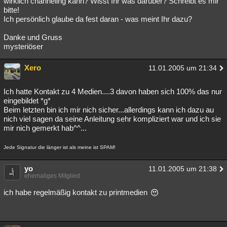
wirklich channeling kann? Wisst Ihr was darüber? Schreibt es mir
bitte!
Besucht
Teilgenommen
Alle
Neue
Geschlossen
Ich persönlich glaube da fest daran - was meint Ihr dazu?
Lesenswert
Schlüsselwörter
Danke und Gruss
mysteriöser
Xero
11.01.2005 um 21:34
Ich hatte Kontakt zu 4 Medien....3 davon haben sich 100% das nur
eingebildet *g*
Beim letzten bin ich mir nich sicher...allerdings kann ich dazu au
nich viel sagen da seine Anleitung sehr kompliziert war und ich sie
mir nich gemerkt hab^^...
Jede Signatur die länger ist als meine ist SPAM!
yo
11.01.2005 um 21:38
ehemaliges Mitglied
ich habe regelmäßig kontakt zu printmedien