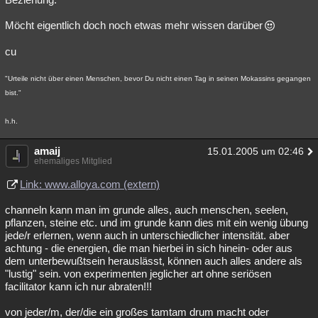
Möcht eigentlich doch noch etwas mehr wissen darüber
cu
"Urteile nicht über einen Menschen, bevor Du nicht einen Tag in seinen Mokassins gegangen
bist."
h.h.
amaij
15.01.2005 um 02:46
ehemaliges Mitglied
Link: www.alloya.com (extern)
channeln kann man im grunde alles, auch menschen, seelen,
pflanzen, steine etc. und im grunde kann dies mit ein wenig übung
jede/r erlernen, wenn auch in unterschiedlicher intensität. aber
achtung - die energien, die man hierbei in sich hinein- oder aus
dem unterbewußtsein herauslässt, können auch alles andere als
"lustig" sein. von experimenten jeglicher art ohne seriösen
facilitator kann ich nur abraten!!!
von jeder/m, der/die ein großes tamtam drum macht oder