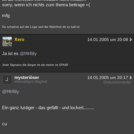
sorry, wenn ich nichts zum thema beitrage =(
mfg
Du schwörst auf die Lüge weil die Wahrheit dir zu kalt ist
Xero
14.01.2005 um 20:08
Ja ist es
@f4t4lity
Jede Signatur die länger ist als meine ist SPAM!
mysteriöser
14.01.2005 um 20:17
ehemaliges Mitglied
Diskussionsleiter
@f4t4lity
Ein ganz lustiger - das gefällt - und lockert.........
cu