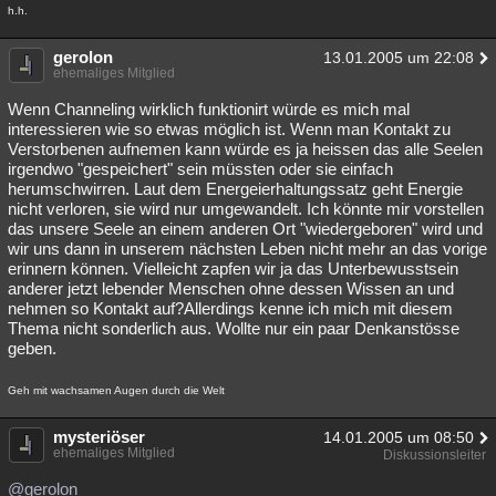
h.h.
gerolon
13.01.2005 um 22:08
ehemaliges Mitglied
Wenn Channeling wirklich funktionirt würde es mich mal
interessieren wie so etwas möglich ist. Wenn man Kontakt zu
Verstorbenen aufnemen kann würde es ja heissen das alle Seelen
irgendwo "gespeichert" sein müssten oder sie einfach
herumschwirren. Laut dem Energeierhaltungssatz geht Energie
nicht verloren, sie wird nur umgewandelt. Ich könnte mir vorstellen
das unsere Seele an einem anderen Ort "wiedergeboren" wird und
wir uns dann in unserem nächsten Leben nicht mehr an das vorige
erinnern können. Vielleicht zapfen wir ja das Unterbewusstsein
anderer jetzt lebender Menschen ohne dessen Wissen an und
nehmen so Kontakt auf?Allerdings kenne ich mich mit diesem
Thema nicht sonderlich aus. Wollte nur ein paar Denkanstösse
geben.
Geh mit wachsamen Augen durch die Welt
mysteriöser
14.01.2005 um 08:50
ehemaliges Mitglied
Diskussionsleiter
@gerolon