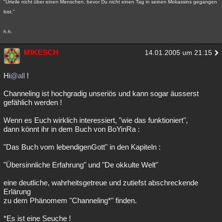
"Urteile nicht über einen Menschen, bevor Du nicht einen Tag in seinen Mokassins gegangen
bist."
h.h.
MIKESCH
14.01.2005 um 21:15
Hi
@all
!
Channeling ist hochgradig unseriös und kann sogar äusserst
gefählich werden !
Wenn es Euch wirklich interessiert, "wie das funktioniert",
dann könnt ihr in dem Buch von BoYinRa :
"Das Buch vom lebendigenGott" in den Kapiteln :
"Übersinnliche Erfahrung" und "De okkulte Welt"
eine deutliche, wahrheitsgetreue und zutiefst abschreckende
Erlärung
zu dem Phänomem "Channeling*" finden.
*Es ist eine Seuche !