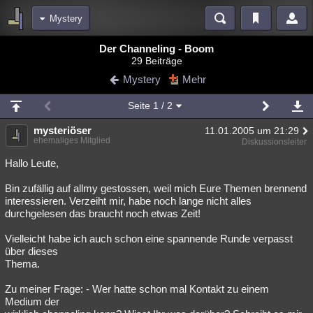
Mystery
Bereiche
Der Channeling - Boom
29 Beiträge
Echtzeit
Diskussionen
Blogs
Videos
Statistiken
Mystery
Mehr
Chat
Wiki
Neuigkeiten
2
Seite
1
/ 2
meine Rubriken
mysteriöser
11.01.2005 um 21:29
Menschen
Wissenschaft
Politik
Mystery
Kriminalfälle
ehemaliges Mitglied
Diskussionsleiter
Spiritualität
Verschwörungen
Technologie
Ufologie
Hallo Leute,
Bin zufällig auf allmy gestossen, weil mich Eure Themen brennend
Natur
Umfragen
Unterhaltung
interessieren. Verzeiht mir, habe noch lange nicht alles
weitere Rubriken
durchgelesen das braucht noch etwas Zeit!
Philosophie
Träume
Orte
Esoterik
Literatur
Vielleicht habe ich auch schon eine spannende Runde verpasst
über dieses
Astronomie
Helpdesk
Gruppen
Gaming
Filme
Thema.
Musik
Clash
Verbesserungen
Allmystery
English
Zu meiner Frage: - Wer hatte schon mal Kontakt zu einem
Medium der
Übersichten