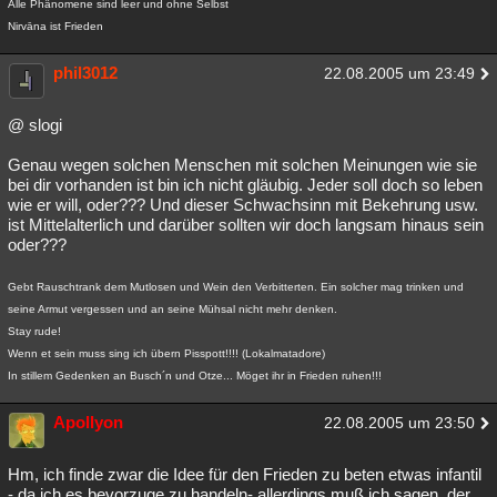
Alle Phänomene sind leer und ohne Selbst
Nirvāna ist Frieden
phil3012
22.08.2005 um 23:49
@ slogi
Genau wegen solchen Menschen mit solchen Meinungen wie sie
bei dir vorhanden ist bin ich nicht gläubig. Jeder soll doch so leben
wie er will, oder??? Und dieser Schwachsinn mit Bekehrung usw.
ist Mittelalterlich und darüber sollten wir doch langsam hinaus sein
oder???
Gebt Rauschtrank dem Mutlosen und Wein den Verbitterten. Ein solcher mag trinken und
seine Armut vergessen und an seine Mühsal nicht mehr denken.
Stay rude!
Wenn et sein muss sing ich übern Pisspott!!!! (Lokalmatadore)
In stillem Gedenken an Busch´n und Otze... Möget ihr in Frieden ruhen!!!
Apollyon
22.08.2005 um 23:50
Hm, ich finde zwar die Idee für den Frieden zu beten etwas infantil
- da ich es bevorzuge zu handeln- allerdings muß ich sagen, der