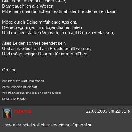
Bitte nähre mich mit Deiner Güte,
Damit auch ich alle Wesen
Mit einem unaufhörlichen Festmahl der Freude nähren kann.
Möge durch Deine mitfühlende Absicht,
Deine Segnungen und tugendhaften Taten
Und meinen starken Wunsch, mich auf Dich zu verlassen,
Alles Leiden schnell beendet sein
Und alles Glück und alle Freude erfüllt werden;
Und möge heiliger Dharma für immer blühen.
Grüsse
Alle Produkte sind unbeständig
Alles Befleckte ist leidhaft
Alle Phänomene sind leer und ohne Selbst
Nirvāna ist Frieden
m.burns
22.08.2005 um 22:51
..bevor ihr betet solltet ihr ersteinmal Opfern!