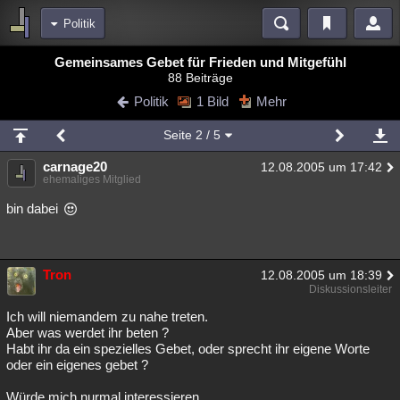
Politik
Bereiche
Gemeinsames Gebet für Frieden und Mitgefühl
88 Beiträge
Echtzeit
Diskussionen
Blogs
Videos
Statistiken
Politik
1 Bild
Mehr
Chat
Wiki
Neuigkeiten
2
Seite
2
/ 5
meine Rubriken
carnage20
12.08.2005 um 17:42
Menschen
Wissenschaft
Politik
Mystery
Kriminalfälle
ehemaliges Mitglied
Spiritualität
Verschwörungen
Technologie
Ufologie
bin dabei
Natur
Umfragen
Unterhaltung
weitere Rubriken
Tron
12.08.2005 um 18:39
Diskussionsleiter
Philosophie
Träume
Orte
Esoterik
Literatur
Ich will niemandem zu nahe treten.
Astronomie
Helpdesk
Gruppen
Gaming
Filme
Aber was werdet ihr beten ?
Habt ihr da ein spezielles Gebet, oder sprecht ihr eigene Worte
oder ein eigenes gebet ?
Musik
Clash
Verbesserungen
Allmystery
English
Übersichten
Würde mich nurmal interessieren.