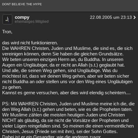
DONT BELIEVE THE HYPE
compy
22.08.2005 um 23:13
ehemaliges Mitglied
Tron,
das wird nicht funktionieren.
Die WAHREN Christen, Juden und Muslime, die sind es, die sich
vereinigen können, denn Sie haben die gleichen Grundsätze.
Wir beten unseren einzigen Herrn an, du Buddha. In unseren
Augen ein Ungläubiger, da er nicht an Allah (s.t.) geglaubt hat.
Und alle, die seinen Weg gehen, sind Ungläubige. Was du
möchtest ist, dass wir deinen Weg gehen, aber wir beten sicher
nicht Buddha an oder stellen uns vor den Weg eines Ungläubigen
zu gehen.
Kannst es gerne versuchen, aber dies wird elendig scheintern....
PS: Mit WAHREN Christen, Juden und Muslime meine ich die, die
den Weg Allah (s.t.) gehen und beten, wie es die Propheten taten.
Wir Muslime zählen die meisten heutigen Juden und Christen
NICHT als gläubig, da sie nicht die Vorsätze der Propheten und
vieler Lügen reingefallen sind. So meinen die einen vermeintlichen
Christen, Jesus (Friede sei mit ihm), sei der Sohn Gottes.
Dabei ist er ein Gesandter, wie die anderen zuvor.