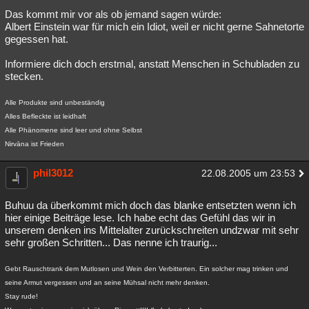
Das kommt mir vor als ob jemand sagen würde:
Albert Einstein war für mich ein Idiot, weil er nicht gerne Sahnetorte
gegessen hat.
Informiere dich doch erstmal, anstatt Menschen in Schubladen zu
stecken.
Alle Produkte sind unbeständig
Alles Befleckte ist leidhaft
Alle Phänomene sind leer und ohne Selbst
Nirvāna ist Frieden
phil3012
22.08.2005 um 23:53
Buhuu da überkommt mich doch das blanke entsetzten wenn ich
hier einige Beiträge lese. Ich habe echt das Gefühl das wir in
unserem denken ins Mittelalter zurückschreiten undzwar mit sehr
sehr großen Schritten... Das nenne ich traurig...
Gebt Rauschtrank dem Mutlosen und Wein den Verbitterten. Ein solcher mag trinken und
seine Armut vergessen und an seine Mühsal nicht mehr denken.
Stay rude!