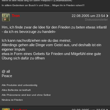
Wenn et sein muss sing ich übern Pisspott!!!! (Lokalmatadore)
In stillem Gedenken an Busch´n und Otze... Möget ihr in Frieden ruhen!!!
Tron
22.08.2005 um 23:54
Diskussionsleiter
Hm, ich finde zwar die Idee für den Frieden zu beten etwas infantil
- da ich es bevorzuge zu handeln-
Ich kann nachvollziehen wie du das meinst.
Allerdings gehen alle Dinge vom Geist aus, und deshalb ist ein
eigener Impuls
etwa in Form eines Gebets für Frieden und Mitgefühl eine gute
Übung sich dafür zu öffnen
@ all
Peace
Alle Produkte sind unbeständig
Alles Befleckte ist leidhaft
Alle Phänomene sind leer und ohne Selbst
Nirvāna ist Frieden