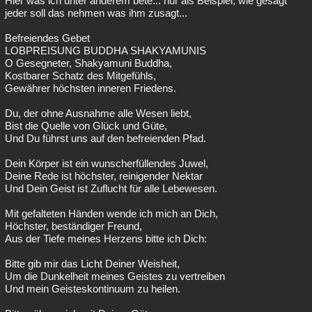
Hier was ich unter anderem bete... nur als Beispiel, wie gesagt
jeder soll das nehmen was ihm zusagt...
Befreiendes Gebet
LOBPREISUNG BUDDHA SHAKYAMUNIS
O Gesegneter, Shakyamuni Buddha,
Kostbarer Schatz des Mitgefühls,
Gewährer höchsten inneren Friedens.
Du, der ohne Ausnahme alle Wesen liebt,
Bist die Quelle von Glück und Güte,
Und Du führst uns auf den befreienden Pfad.
Dein Körper ist ein wunscherfüllendes Juwel,
Deine Rede ist höchster, reinigender Nektar
Und Dein Geist ist Zuflucht für alle Lebewesen.
Mit gefalteten Händen wende ich mich an Dich,
Höchster, beständiger Freund,
Aus der Tiefe meines Herzens bitte ich Dich:
Bitte gib mir das Licht Deiner Weisheit,
Um die Dunkelheit meines Geistes zu vertreiben
Und mein Geisteskontinuum zu heilen.